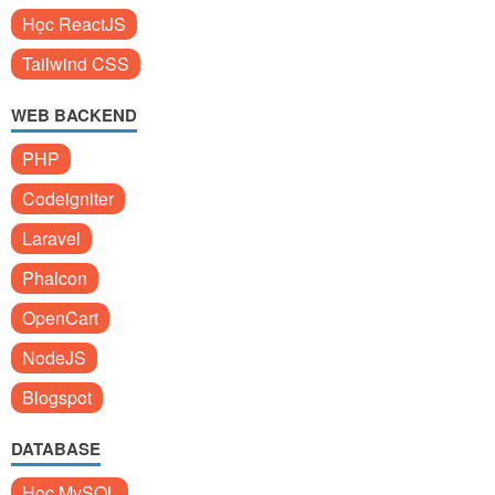
Học ReactJS
Tailwind CSS
WEB BACKEND
PHP
Codeigniter
Laravel
Phalcon
OpenCart
NodeJS
Blogspot
DATABASE
Học MySQL