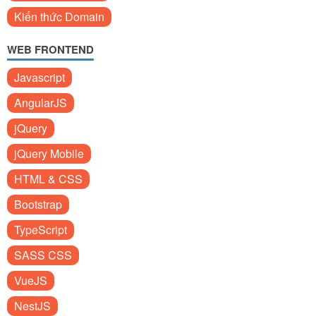
Kiến thức Domain
WEB FRONTEND
Javascript
AngularJS
jQuery
jQuery Mobile
HTML & CSS
Bootstrap
TypeScript
SASS CSS
VueJS
NestJS