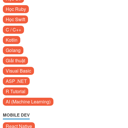
Học Ruby
Học Swift
C / C++
Kotlin
Golang
Giải thuật
Visual Basic
ASP .NET
R Tutorial
AI (Machine Learning)
MOBILE DEV
React Native