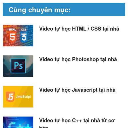
Bài 10: Vòng lặp while trong Python
Cùng chuyên mục:
Bài 11: Lệnh break và continue trong Python
Bài 12: Bài tập Python căn bản 1
Video tự học HTML / CSS tại nhà
Bài 12: Bài tập Python căn bản 2
Bài 12: Bài tập Python căn bản 3
Video tự học Photoshop tại nhà
Bài 13: Cách sử dụng function trong Python
Bài 14: Đệ quy trong Python
Bài 15: Lambda function trong Python
Video tự học Javascript tại nhà
Bài 16: Bien toàn cục và biến cục bộ
Bài 17: Bai tap function trong Python
Bài 18: Number trong Python
Video tự học C++ tại nhà từ cơ
Bài 19: String trong Python
bản