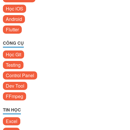
Học iOS
Android
Flutter
CÔNG CỤ
Học Git
Testing
Control Panel
Dev Tool
FFmpeg
TIN HỌC
Excel