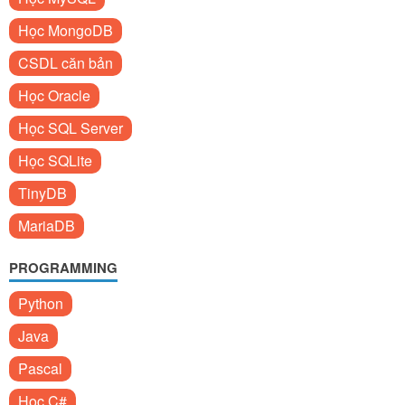
Học MongoDB
CSDL căn bản
Học Oracle
Học SQL Server
Học SQLite
TinyDB
MariaDB
PROGRAMMING
Python
Java
Pascal
Học C#