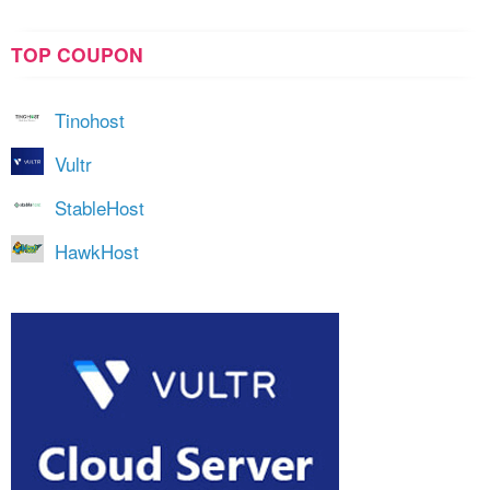
TOP COUPON
Tinohost
Vultr
StableHost
HawkHost