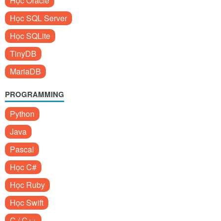
Học Oracle
Học SQL Server
Học SQLite
TinyDB
MariaDB
PROGRAMMING
Python
Java
Pascal
Học C#
Học Ruby
Học Swift
C / C++