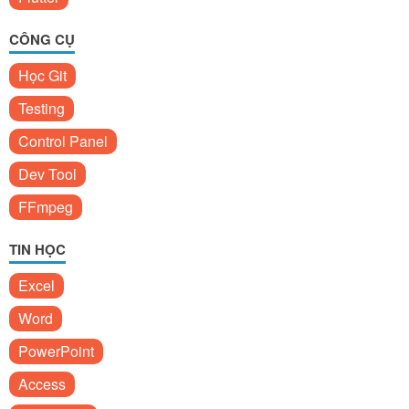
CÔNG CỤ
Học Git
Testing
Control Panel
Dev Tool
FFmpeg
TIN HỌC
Excel
Word
PowerPoint
Access