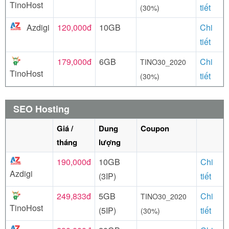
TinoHost
tiết
(30%)
Azdigi
120,000đ
10GB
Chi
tiết
179,000đ
6GB
Chi
TINO30_2020
TinoHost
tiết
(30%)
SEO Hosting
Giá /
Dung
Coupon
tháng
lượng
190,000đ
10GB
Chi
Azdigi
(3IP)
tiết
249,833đ
5GB
Chi
TINO30_2020
TinoHost
(5IP)
tiết
(30%)