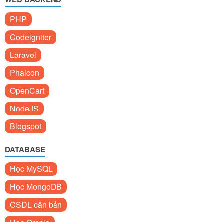
PHP
Codeigniter
Laravel
Phalcon
OpenCart
NodeJS
Blogspot
DATABASE
Học MySQL
Học MongoDB
CSDL căn bản