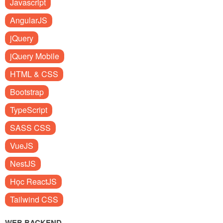
Javascript
AngularJS
jQuery
jQuery Mobile
HTML & CSS
Bootstrap
TypeScript
SASS CSS
VueJS
NestJS
Học ReactJS
Tailwind CSS
WEB BACKEND