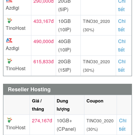
290,000đ
20GB
Chi
Azdigi
(5IP)
tiết
433,167đ
10GB
Chi
TINO30_2020
TinoHost
(10IP)
tiết
(30%)
490,000đ
40GB
Chi
Azdigi
(10IP)
tiết
615,833đ
20GB
Chi
TINO30_2020
TinoHost
(15IP)
tiết
(30%)
Reseller Hosting
Giá /
Dung
Coupon
tháng
lượng
274,167đ
10GB+
Chi
TINO30_2020
TinoHost
(CPanel)
tiết
(30%)