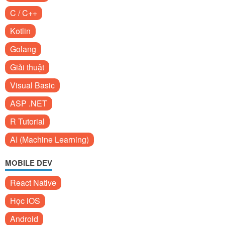
C / C++
Kotlin
Golang
Giải thuật
Visual Basic
ASP .NET
R Tutorial
AI (Machine Learning)
MOBILE DEV
React Native
Học iOS
Android