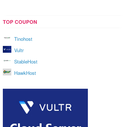
TOP COUPON
Tinohost
Vultr
StableHost
HawkHost