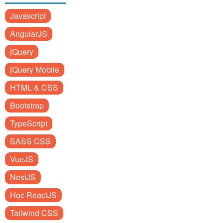
Javascript
AngularJS
jQuery
jQuery Mobile
HTML & CSS
Bootstrap
TypeScript
SASS CSS
VueJS
NestJS
Học ReactJS
Tailwind CSS