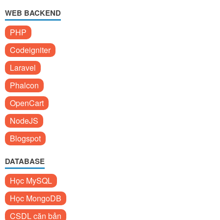
WEB BACKEND
PHP
Codeigniter
Laravel
Phalcon
OpenCart
NodeJS
Blogspot
DATABASE
Học MySQL
Học MongoDB
CSDL căn bản