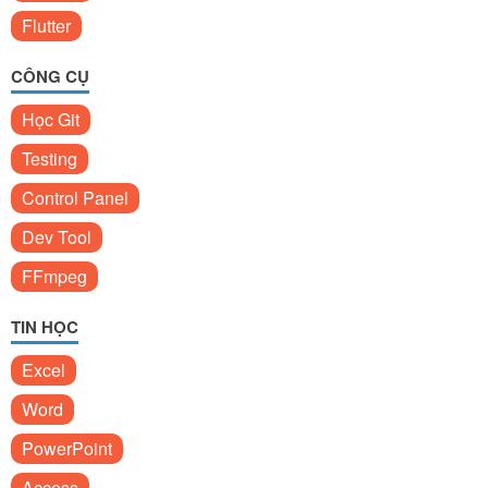
Flutter
CÔNG CỤ
Học Git
Testing
Control Panel
Dev Tool
FFmpeg
TIN HỌC
Excel
Word
PowerPoint
Access