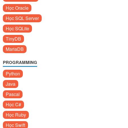
Học Oracle
Học SQL Server
Học SQLite
TinyDB
MariaDB
PROGRAMMING
Python
Java
Pascal
Học C#
Học Ruby
Học Swift