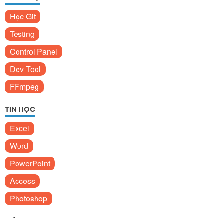
Học Git
Testing
Control Panel
Dev Tool
FFmpeg
TIN HỌC
Excel
Word
PowerPoint
Access
Photoshop