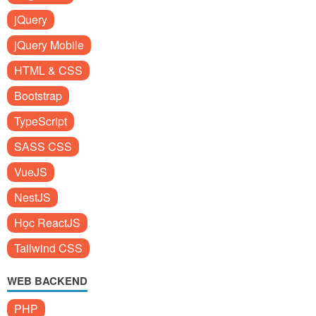
jQuery
jQuery Mobile
HTML & CSS
Bootstrap
TypeScript
SASS CSS
VueJS
NestJS
Học ReactJS
Tailwind CSS
WEB BACKEND
PHP