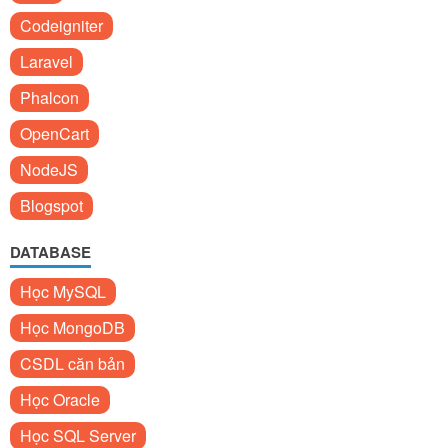
Codeigniter
Laravel
Phalcon
OpenCart
NodeJS
Blogspot
DATABASE
Học MySQL
Học MongoDB
CSDL căn bản
Học Oracle
Học SQL Server