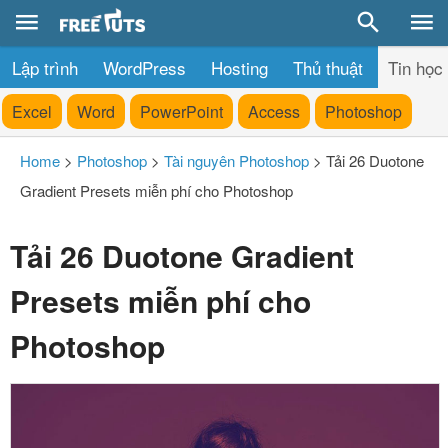
Lập trình
WordPress
Hosting
Thủ thuật
Tin học
Excel
Word
PowerPoint
Access
Photoshop
Home
>
Photoshop
>
Tài nguyên Photoshop
>
Tải 26 Duotone
Gradient Presets miễn phí cho Photoshop
Tải 26 Duotone Gradient
Presets miễn phí cho
Photoshop