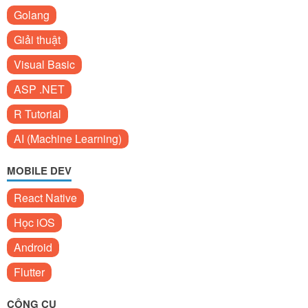
Golang
Giải thuật
Visual Basic
ASP .NET
R Tutorial
AI (Machine Learning)
MOBILE DEV
React Native
Học iOS
Android
Flutter
CÔNG CỤ