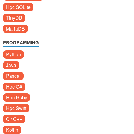
Học SQLite
TinyDB
MariaDB
PROGRAMMING
Python
Java
Pascal
Học C#
Học Ruby
Học Swift
C / C++
Kotlin