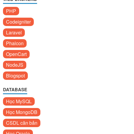
PHP
Codeigniter
Laravel
Phalcon
OpenCart
NodeJS
Blogspot
DATABASE
Học MySQL
Học MongoDB
CSDL căn bản
Học Oracle