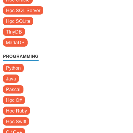
Học SQL Server
Học SQLite
TinyDB
MariaDB
PROGRAMMING
Python
Java
Pascal
Học C#
Học Ruby
Học Swift
C / C++