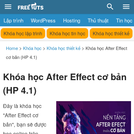
Lập trình
WordPress
Hosting
Thủ thuật
Tin học
Khóa học lập trình
Khóa học tin học
Khóa học thiết kế
Home
>
Khóa học
>
Khóa học thiết kế
>
Khóa học After Effect
cơ bản (HP 4.1)
Khóa học After Effect cơ bản
(HP 4.1)
Đây là khóa học
"After Effect cơ
bản", bạn sẽ được
học online trên