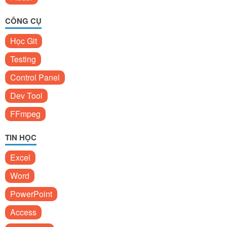
CÔNG CỤ
Học Git
Testing
Control Panel
Dev Tool
FFmpeg
TIN HỌC
Excel
Word
PowerPoint
Access