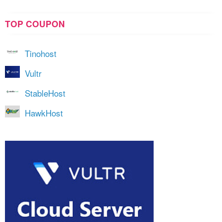
TOP COUPON
Tinohost
Vultr
StableHost
HawkHost