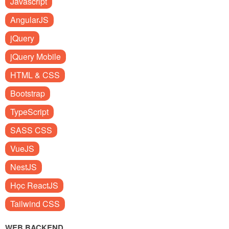
Javascript
AngularJS
jQuery
jQuery Mobile
HTML & CSS
Bootstrap
TypeScript
SASS CSS
VueJS
NestJS
Học ReactJS
Tailwind CSS
WEB BACKEND