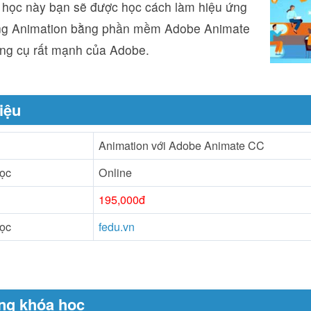
 học này bạn sẽ được học cách làm hiệu ứng
ng Animation bằng phần mềm Adobe Animate
ng cụ rất mạnh của Adobe.
iệu
Animation với Adobe Animate CC
học
Online
195,000đ
học
fedu.vn
ng khóa học