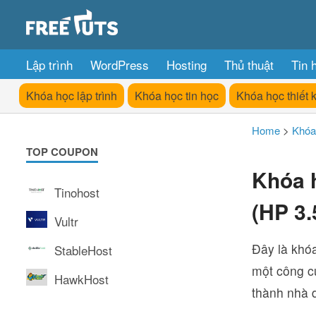
Lập trình
WordPress
Hosting
Thủ thuật
Tin 
Khóa học lập trình
Khóa học tin học
Khóa học thiết 
Home
>
Khóa
TOP COUPON
Khóa 
Tinohost
(HP 3.
Vultr
Đây là khó
StableHost
một công c
HawkHost
thành nhà 