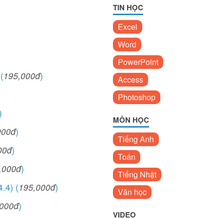
)
TIN HỌC
Excel
Word
PowerPoint
(
195,000đ
)
Access
)
Photoshop
)
MÔN HỌC
000đ
)
Tiếng Anh
00đ
)
Toán
,000đ
)
Tiếng Nhật
.4) (
195,000đ
)
Văn học
,000đ
)
VIDEO