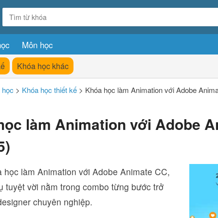
học
Môn học
kế
Khóa học khác
 học
>
Khóa học thiết kế
>
Khóa học làm Animation với Adobe Anima
học làm Animation với Adobe 
5)
a học làm Animation với Adobe Animate CC,
ụ tuyệt vời nằm trong combo từng bước trở
designer chuyên nghiệp.