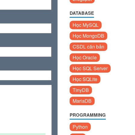
DATABASE
Học MySQL
Học MongoDB
CSDL căn bản
Học Oracle
Học SQL Server
Học SQLite
TinyDB
MariaDB
PROGRAMMING
Python