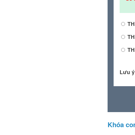
TH
TH
TH
Lưu ý
Khóa c