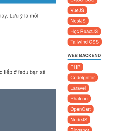
VueJS
ày. Lưu ý là mỗi
NestJS
Học ReactJS
Tailwind CSS
WEB BACKEND
PHP
c tiếp ở fedu bạn sẽ
Codeigniter
Laravel
Phalcon
OpenCart
NodeJS
Blogspot