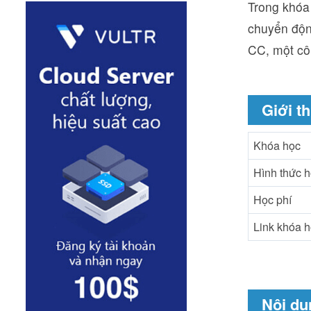
Trong khóa
chuyển độ
CC, một cô
Giới th
Khóa học
Hình thức 
Học phí
Link khóa 
Nội du