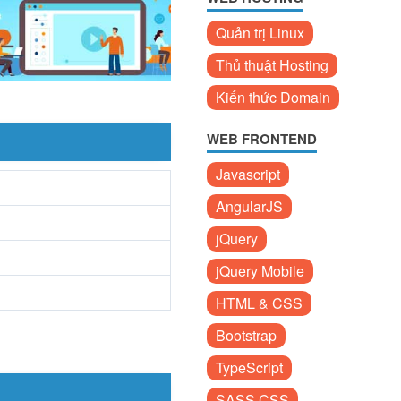
Quản trị Linux
Thủ thuật Hosting
Kiến thức Domain
WEB FRONTEND
Javascript
AngularJS
jQuery
jQuery Mobile
HTML & CSS
Bootstrap
TypeScript
SASS CSS