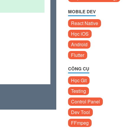
MOBILE DEV
React Native
Học iOS
Android
Flutter
CÔNG CỤ
Học Git
Testing
Control Panel
Dev Tool
FFmpeg