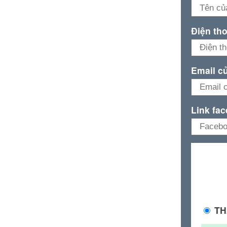
Điện th
Email c
Link fa
TH