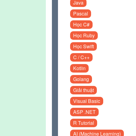
Java
Pascal
Học C#
Học Ruby
Học Swift
C / C++
Kotlin
Golang
Giải thuật
Visual Basic
ASP .NET
R Tutorial
AI (Machine Learning)