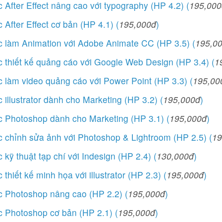
 After Effect nâng cao với typography (HP 4.2) (
195,000
 After Effect cơ bản (HP 4.1) (
195,000đ
)
 làm Animation với Adobe Animate CC (HP 3.5) (
195,0
 thiết kế quảng cáo với Google Web Design (HP 3.4) (
1
 làm video quảng cáo với Power Point (HP 3.3) (
195,00
 illustrator dành cho Marketing (HP 3.2) (
195,000đ
)
 Photoshop dành cho Marketing (HP 3.1) (
195,000đ
)
 chỉnh sửa ảnh với Photoshop & Lightroom (HP 2.5) (
19
 kỹ thuật tạp chí với Indesign (HP 2.4) (
130,000đ
)
thiết kế minh họa với illustrator (HP 2.3) (
195,000đ
)
 Photoshop nâng cao (HP 2.2) (
195,000đ
)
 Photoshop cơ bản (HP 2.1) (
195,000đ
)