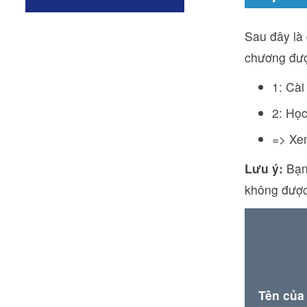
Sau đây là
chương đượ
1: Cài
2: Học
=> Xe
Lưu ý:
Bạn 
không được
Tên của