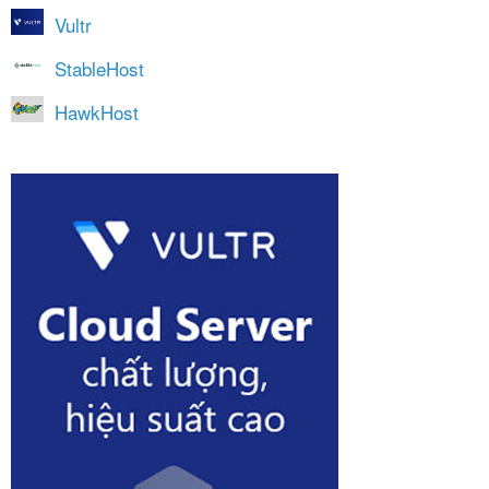
Vultr
StableHost
HawkHost