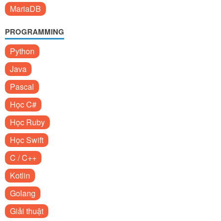
MariaDB
PROGRAMMING
Python
Java
Pascal
Học C#
Học Ruby
Học Swift
C / C++
Kotlin
Golang
Giải thuật