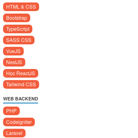
HTML & CSS
Bootstrap
TypeScript
SASS CSS
VueJS
NestJS
Học ReactJS
Tailwind CSS
WEB BACKEND
PHP
Codeigniter
Laravel