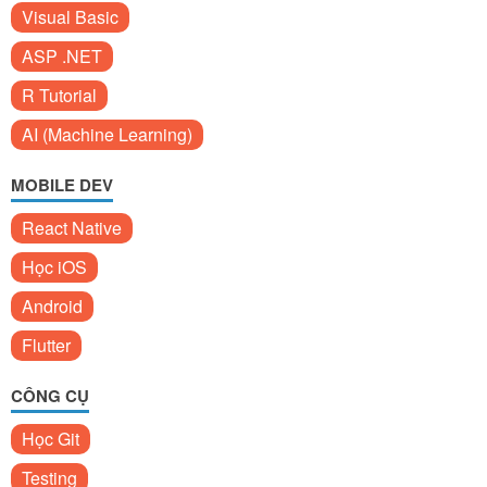
Visual Basic
ASP .NET
R Tutorial
AI (Machine Learning)
MOBILE DEV
React Native
Học iOS
Android
Flutter
CÔNG CỤ
Học Git
Testing