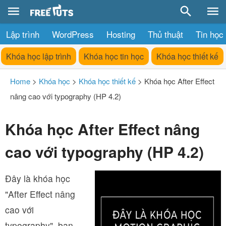
Lập trình
WordPress
Hosting
Thủ thuật
Tin học
Khóa học lập trình
Khóa học tin học
Khóa học thiết kế
Home
>
Khóa học
>
Khóa học thiết kế
>
Khóa học After Effect
nâng cao với typography (HP 4.2)
Khóa học After Effect nâng
cao với typography (HP 4.2)
Đây là khóa học
"After Effect nâng
cao với
typography", bạn