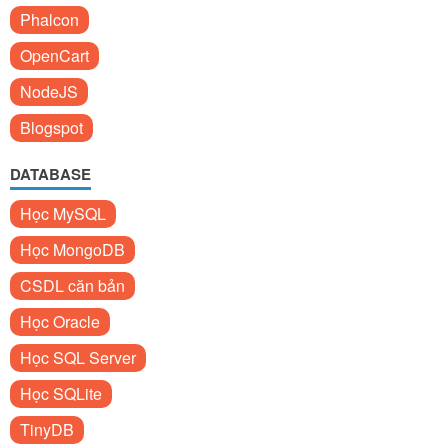
Phalcon
OpenCart
NodeJS
Blogspot
DATABASE
Học MySQL
Học MongoDB
CSDL căn bản
Học Oracle
Học SQL Server
Học SQLite
TinyDB