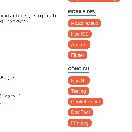
MOBILE DEV
anufacturer, ship_date  
KE 
"XYZ%"
';  
React Native
Học iOS
Android
Flutter
  
CÔNG CỤ
OC)) {  
Học Git
 
.  
Testing
} <br> "
.  
Control Panel
.  
Dev Tool
FFmpeg