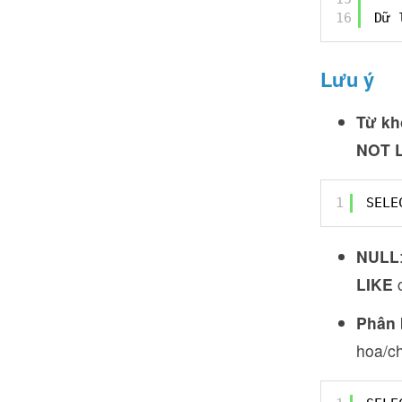
16
Dữ 
Lưu ý
Từ kh
NOT 
1
SELE
NULL
LIKE
c
Phân 
hoa/c