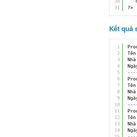
30
31
?> 
Kết quả 
1
Pro
2
Tên
3
Nhà
4
Ngà
5
-
-
-
6
Pro
7
Tên
8
Nhà
9
Ngà
10
-
-
-
11
Pro
12
Tên
13
Nhà
14
Ngà
15
-
-
-