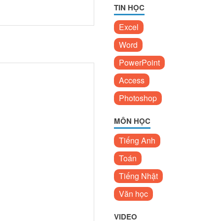
TIN HỌC
Excel
Word
PowerPoint
Access
Photoshop
MÔN HỌC
Tiếng Anh
Toán
Tiếng Nhật
Văn học
VIDEO