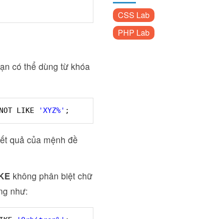
CSS Lab
PHP Lab
ạn có thể dùng từ khóa
NOT LIKE 
'XYZ%'
;
kết quả của mệnh đề
IKE
không phân biệt chữ
ng như: