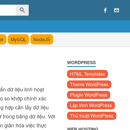
er
MySQL
NodeJS
WORDPRESS
HTML Templates
Theme WordPress
n dữ liệu linh hoạt
Plugin WordPress
vào so khớp chính xác
Lập trình WordPress
g hợp cần lấy dữ liệu
Thủ thuật WordPress
 trong bảng dữ liệu. Với
n giản hóa việc thực
WEB HOSTING