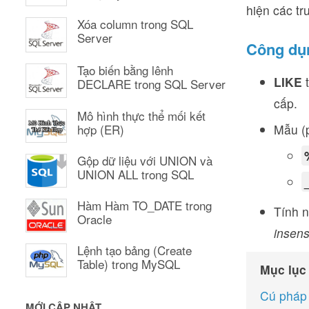
hiện các tr
Xóa column trong SQL
Server
Công dụ
Tạo biến bằng lênh
LIKE
t
DECLARE trong SQL Server
cấp.
Mô hình thực thể mối kết
Mẫu (p
hợp (ER)
Gộp dữ liệu với UNION và
UNION ALL trong SQL
Hàm Hàm TO_DATE trong
Tính 
Oracle
insens
Lệnh tạo bảng (Create
Table) trong MySQL
Mục lục
Cú pháp
MỚI CẬP NHẬT