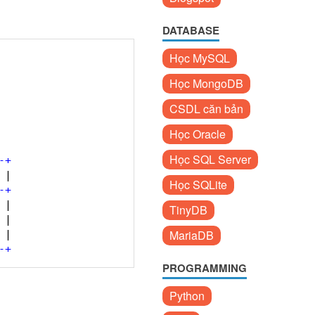
DATABASE
Học MySQL
Học MongoDB
CSDL căn bản
Học Oracle
Học SQL Server
-
+
 |  
Học SQLite
-
+
 |  
TinyDB
 |  
MariaDB
 |  
-
+
PROGRAMMING
Python