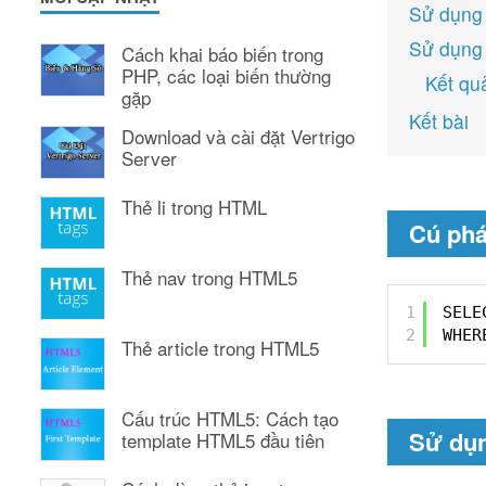
Sử dụng 
Sử dụng
Cách khai báo biến trong
PHP, các loại biến thường
Kết qu
gặp
Kết bài
Download và cài đặt Vertrigo
Server
Thẻ li trong HTML
Cú phá
Thẻ nav trong HTML5
1
SELE
2
WHER
Thẻ article trong HTML5
Cấu trúc HTML5: Cách tạo
Sử dụn
template HTML5 đầu tiên