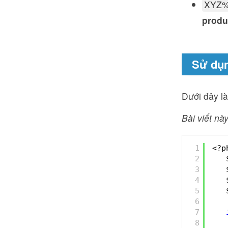
XYZ
produ
Sử dụn
Dưới đây l
Bài viết này
1
<?p
2
3
4
5
6
7
8