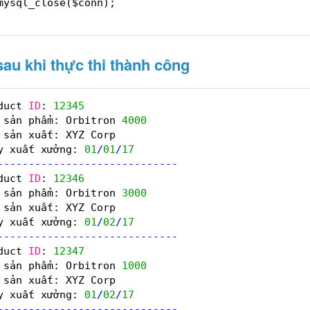
mysql_close($conn);  
 
sau khi thực thi thành công
duct 
ID
: 
12345
 sản phẩm: Orbitron 
4000
 sản xuất: XYZ Corp  
y xuất xưởng: 
01
/
01
/
17
-
-
-
-
-
-
-
-
-
-
-
-
-
-
-
-
-
-
-
-
-
-
-
-
-
-
-
-
-
duct 
ID
: 
12346
 sản phẩm: Orbitron 
3000
 sản xuất: XYZ Corp  
y xuất xưởng: 
01
/
02
/
17
-
-
-
-
-
-
-
-
-
-
-
-
-
-
-
-
-
-
-
-
-
-
-
-
-
-
-
-
-
duct 
ID
: 
12347
 sản phẩm: Orbitron 
1000
 sản xuất: XYZ Corp  
y xuất xưởng: 
01
/
02
/
17
-
-
-
-
-
-
-
-
-
-
-
-
-
-
-
-
-
-
-
-
-
-
-
-
-
-
-
-
-