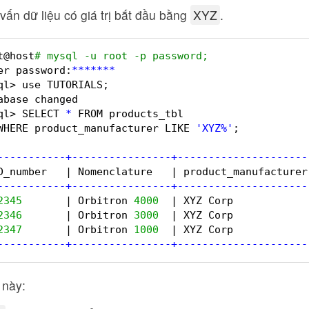
 vấn dữ liệu có giá trị bắt đầu bằng
XYZ
.
t@host
# mysql -u root -p password;  
er password:
*
*
*
*
*
*
*
ql> use TUTORIALS;  
abase changed  
ql> SELECT 
*
FROM products_tbl  
WHERE product_manufacturer LIKE 
'XYZ%'
;  
-
-
-
-
-
-
-
-
-
-
-
+
-
-
-
-
-
-
-
-
-
-
-
-
-
-
-
-
+
-
-
-
-
-
-
-
-
-
-
-
-
-
-
-
-
-
-
-
-
-
D_number   | Nomenclature   | product_manufacturer
-
-
-
-
-
-
-
-
-
-
-
+
-
-
-
-
-
-
-
-
-
-
-
-
-
-
-
-
+
-
-
-
-
-
-
-
-
-
-
-
-
-
-
-
-
-
-
-
-
-
2345
| Orbitron 
4000
| XYZ Corp            
2346
| Orbitron 
3000
| XYZ Corp            
2347
| Orbitron 
1000
| XYZ Corp            
-
-
-
-
-
-
-
-
-
-
-
+
-
-
-
-
-
-
-
-
-
-
-
-
-
-
-
-
+
-
-
-
-
-
-
-
-
-
-
-
-
-
-
-
-
-
-
-
-
-
 này: