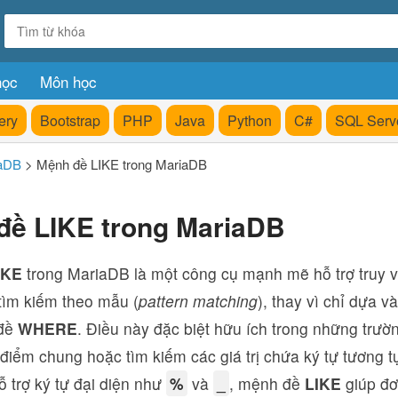
học
Môn học
ery
Bootstrap
PHP
Java
Python
C#
SQL Serv
aDB
>
Mệnh đề LIKE trong MariaDB
đề LIKE trong MariaDB
IKE
trong MariaDB là một công cụ mạnh mẽ hỗ trợ truy vấ
tìm kiếm theo mẫu (
pattern matching
), thay vì chỉ dựa 
đề
WHERE
. Điều này đặc biệt hữu ích trong những trườn
điểm chung hoặc tìm kiếm các giá trị chứa ký tự tương tự
 trợ ký tự đại diện như
%
và
_
, mệnh đề
LIKE
giúp đơ