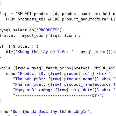
}  
$sql 
=
'SELECT product_id, product_name, product_m
FROM products_tbl WHERE product_manufacturer LI
mysql_select_db(
'PRODUCTS'
);  
$retval 
=
mysql_query($sql, $conn);  
if
(! $retval ) {  
die(
'Không thể lấy dữ liệu: '
. mysql_error());
}  
while
($row 
=
mysql_fetch_array($retval, MYSQL_ASS
echo 
"Product ID: {$row['product_id']} <br> "
. 
"Tên sản phẩm: {$row['product_name']} <br> "
"Nhà sản xuất: {$row['product_manufacturer']
"Ngày xuất xưởng: {$row['ship_date']} <br> "
"--------------------------------<br>"
;  
}  
echo 
"Dữ liệu đã được lấy thành công\n"
;  