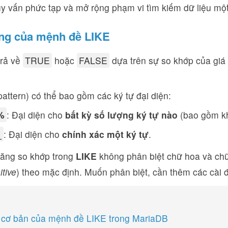
uy vấn phức tạp và mở rộng phạm vi tìm kiếm dữ liệu mộ
ng của mệnh đề LIKE
rả về
TRUE
hoặc
FALSE
dựa trên sự so khớp của giá 
attern) có thể bao gồm các ký tự đại diện:
%
: Đại diện cho
bất kỳ số lượng ký tự nào
(bao gồm kh
_
: Đại diện cho
chính xác một ký tự
.
năng so khớp trong
LIKE
không phân biệt chữ hoa và chữ
itive
) theo mặc định. Muốn phân biệt, cần thêm các cài đ
 cơ bản của mệnh đề LIKE trong MariaDB