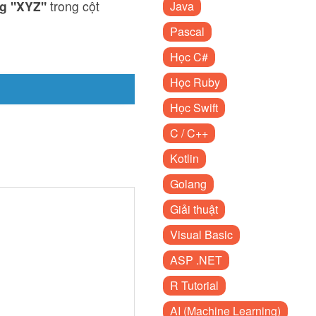
ng "XYZ"
trong cột
Java
Pascal
Học C#
Học Ruby
Học Swift
C / C++
Kotlin
Golang
Giải thuật
Visual Basic
ASP .NET
 
R Tutorial
AI (Machine Learning)