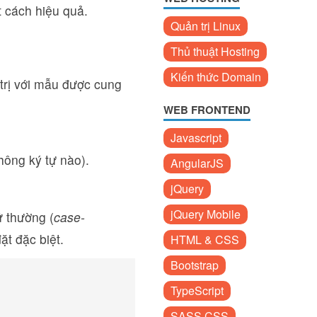
t cách hiệu quả.
Quản trị Linux
Thủ thuật Hosting
Kiến thức Domain
trị với mẫu được cung
WEB FRONTEND
Javascript
ông ký tự nào).
AngularJS
jQuery
jQuery Mobile
 thường (
case-
ặt đặc biệt.
HTML & CSS
Bootstrap
TypeScript
SASS CSS