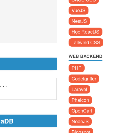
VueJS
NestJS
Học ReactJS
Tailwind CSS
WEB BACKEND
PHP
Codeigniter
...
Laravel
Phalcon
OpenCart
riaDB
NodeJS
Blogspot