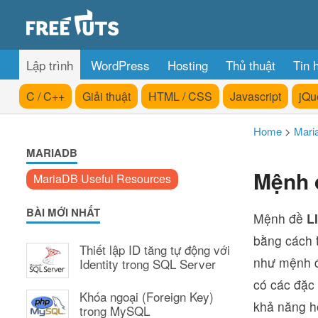
Lập trình
WordPress
Hosting
Thủ thuật
Tin 
C / C++
Giải thuật
HTML / CSS
Javascript
jQu
Home
>
Mari
MARIADB
Mệnh 
MariaDB Useful Resources
BÀI MỚI NHẤT
Mệnh đề
L
bằng cách 
Thiết lập ID tăng tự động với
như mệnh 
Identity trong SQL Server
có các đặc 
Khóa ngoại (Foreign Key)
khả năng hỗ
trong MySQL