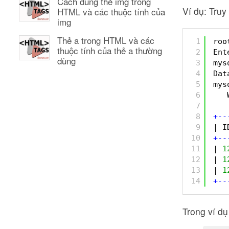
Cách dùng thẻ img trong
Ví dụ: Truy
HTML và các thuộc tính của
img
Thẻ a trong HTML và các
1
roo
thuộc tính của thẻ a thường
2
Ent
dùng
3
mys
4
Dat
5
mys
6
7
8
+
-
-
9
| I
10
+
-
-
11
| 
1
12
| 
1
13
| 
1
14
+
-
-
Trong ví dụ