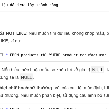
liệu đã được lấy thành công  
óa NOT LIKE
: Nếu muốn tìm dữ liệu không khớp mẫu, b
LIKE
, ví dụ:
CT 
*
FROM products_tbl WHERE product_manufacturer 
: Nếu biểu thức hoặc mẫu so khớp trả về giá trị
NULL
, 
ũng sẽ là
NULL
.
biệt chữ hoa/chữ thường
: Với các cài đặt mặc định,
L
hữ thường. Nếu muốn phân biệt, sử dụng câu lệnh bổ su