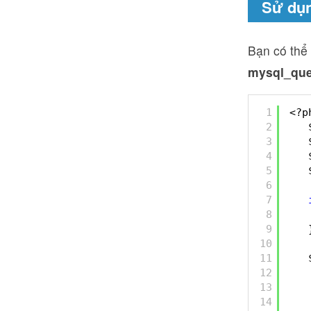
Sử dụ
Bạn có thể
mysql_que
1
<?p
2
3
4
5
6
7
8
9
10
11
12
13
14