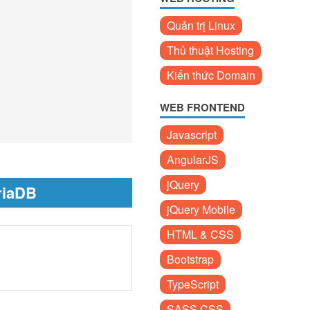
Quản trị Linux
Thủ thuật Hosting
Kiến thức Domain
WEB FRONTEND
Javascript
AngularJS
jQuery
riaDB
jQuery Mobile
HTML & CSS
Bootstrap
TypeScript
SASS CSS