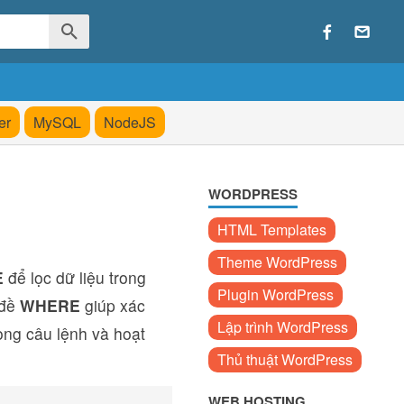
er
MySQL
NodeJS
WORDPRESS
HTML Templates
Theme WordPress
E
để lọc dữ liệu trong
Plugin WordPress
 đề
WHERE
giúp xác
Lập trình WordPress
rong câu lệnh và hoạt
Thủ thuật WordPress
WEB HOSTING