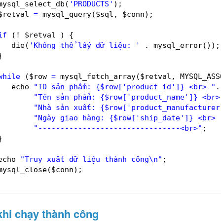
mysql_select_db(
'PRODUCTS'
);  
$retval 
=
mysql_query($sql, $conn);  
if
(! $retval ) {  
die(
'Không thể lấy dữ liệu: '
. mysql_error());
}  
while
($row 
=
mysql_fetch_array($retval, MYSQL_ASS
echo 
"ID sản phẩm: {$row['product_id']} <br> "
.
"Tên sản phẩm: {$row['product_name']} <br>
"Nhà sản xuất: {$row['product_manufacturer
"Ngày giao hàng: {$row['ship_date']} <br> 
"--------------------------------<br>"
;  
}  
echo 
"Truy xuất dữ liệu thành công\n"
;  
mysql_close($conn);  
 
khi chạy thành công