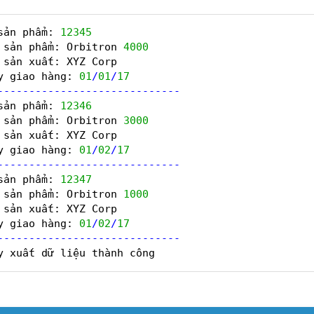
sản phẩm: 
12345
 sản phẩm: Orbitron 
4000
 sản xuất: XYZ Corp  
y giao hàng: 
01
/
01
/
17
-
-
-
-
-
-
-
-
-
-
-
-
-
-
-
-
-
-
-
-
-
-
-
-
-
-
-
-
-
sản phẩm: 
12346
 sản phẩm: Orbitron 
3000
 sản xuất: XYZ Corp  
y giao hàng: 
01
/
02
/
17
-
-
-
-
-
-
-
-
-
-
-
-
-
-
-
-
-
-
-
-
-
-
-
-
-
-
-
-
-
sản phẩm: 
12347
 sản phẩm: Orbitron 
1000
 sản xuất: XYZ Corp  
y giao hàng: 
01
/
02
/
17
-
-
-
-
-
-
-
-
-
-
-
-
-
-
-
-
-
-
-
-
-
-
-
-
-
-
-
-
-
y xuất dữ liệu thành công  