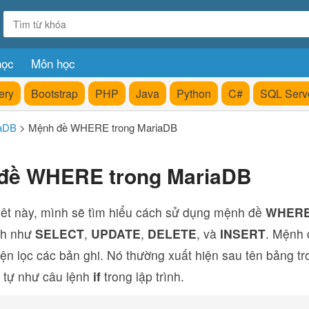
học
Môn học
ery
Bootstrap
PHP
Java
Python
C#
SQL Serv
aDB
>
Mệnh đề WHERE trong MariaDB
đề WHERE trong MariaDB
viêt này, mình sẽ tìm hiểu cách sử dụng mệnh đề
WHER
nh như
SELECT
,
UPDATE
,
DELETE
, và
INSERT
. Mệnh
iện lọc các bản ghi. Nó thường xuất hiện sau tên bảng t
 tự như câu lệnh
if
trong lập trình.