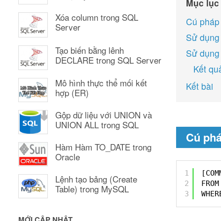
Mục lục
Xóa column trong SQL
Cú pháp
Server
Sử dụng
Tạo biến bằng lênh
Sử dụng
DECLARE trong SQL Server
Kết qu
Mô hình thực thể mối kết
Kết bài
hợp (ER)
Gộp dữ liệu với UNION và
UNION ALL trong SQL
Cú phá
Hàm Hàm TO_DATE trong
Oracle
1
[COM
Lệnh tạo bảng (Create
2
FROM
Table) trong MySQL
3
WHER
MỚI CẬP NHẬT