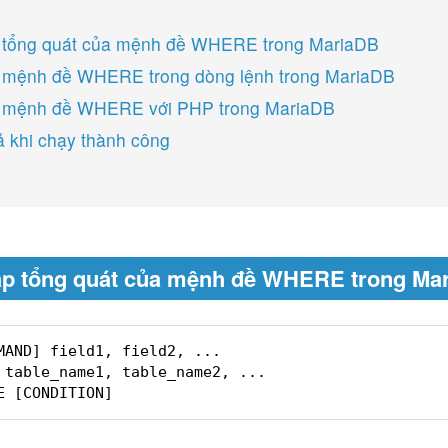
 tổng quát của mệnh đề WHERE trong MariaDB
 mệnh đề WHERE trong dòng lệnh trong MariaDB
 mệnh đề WHERE với PHP trong MariaDB
ả khi chạy thành công
p tổng quát của mệnh đề WHERE trong Ma
MAND] field1, field2, ... 
 table_name1, table_name2, ...
E [CONDITION]