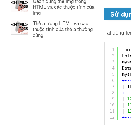
Cách dùng thẻ img trong
HTML và các thuộc tính của
img
Sử dụn
Thẻ a trong HTML và các
thuộc tính của thẻ a thường
Tại dòng lệ
dùng
1
roo
2
Ent
3
mys
4
Dat
5
mys
6
+
-
-
7
| I
8
+
-
-
9
| 
1
10
| 
1
11
| 
1
12
+
-
-