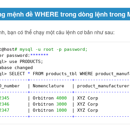
g mệnh đề WHERE trong dòng lệnh trong 
nh, bạn có thể chạy một câu lệnh cơ bản như sau:
t@host
# mysql -u root -p password;
er password:
*
*
*
*
*
*
*
ql> use PRODUCTS;
abase changed
ql> SELECT 
*
FROM products_tbl WHERE product_manuf
-
-
-
-
-
-
-
-
-
-
-
+
-
-
-
-
-
-
-
-
-
-
-
-
-
-
-
-
+
-
-
-
-
-
-
-
-
-
-
-
-
-
-
-
-
-
-
-
-
-
D_number   | Nomenclature   | product_manufacturer
-
-
-
-
-
-
-
-
-
-
-
+
-
-
-
-
-
-
-
-
-
-
-
-
-
-
-
-
+
-
-
-
-
-
-
-
-
-
-
-
-
-
-
-
-
-
-
-
-
-
2345
| Orbitron 
4000
| XYZ Corp            
2346
| Orbitron 
3000
| XYZ Corp            
2347
| Orbitron 
1000
| XYZ Corp            
-
-
-
-
-
-
-
-
-
-
-
+
-
-
-
-
-
-
-
-
-
-
-
-
-
-
-
-
+
-
-
-
-
-
-
-
-
-
-
-
-
-
-
-
-
-
-
-
-
-