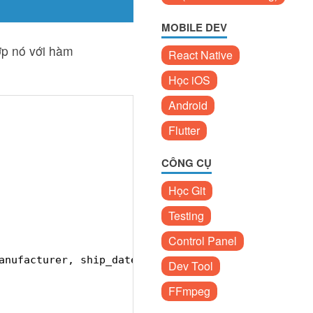
B
MOBILE DEV
ợp nó với hàm
React Native
Học iOS
Android
Flutter
CÔNG CỤ
 
Học Git
Testing
Control Panel
anufacturer, ship_date  
Dev Tool
 
FFmpeg