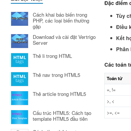
Đặc điểm
Cách khai báo biến trong
Tùy c
PHP, các loại biến thường
gặp
Điều 
Download và cài đặt Vertrigo
Kết h
Server
Phân 
Thẻ li trong HTML
Các toán 
Thẻ nav trong HTML5
Toán tử
=, !=
Thẻ article trong HTML5
>, <
Cấu trúc HTML5: Cách tạo
>=, <=
template HTML5 đầu tiên