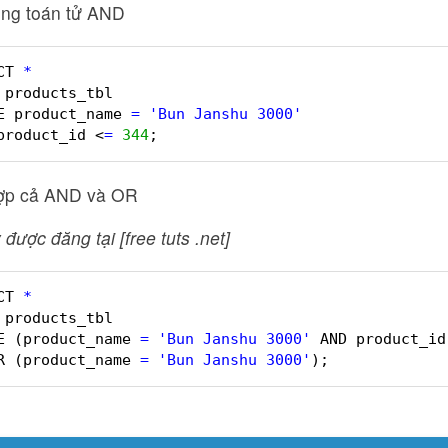
ụng toán tử AND
CT 
*
 products_tbl  
E product_name 
=
'Bun Janshu 3000'
product_id <
=
344
;  
hợp cả AND và OR
 được đăng tại [free tuts .net]
CT 
*
 products_tbl  
E (product_name 
=
'Bun Janshu 3000'
AND product_id
R (product_name 
=
'Bun Janshu 3000'
);  