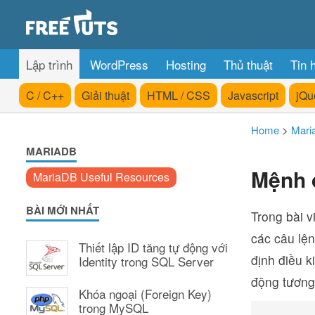
Lập trình
WordPress
Hosting
Thủ thuật
Tin 
C / C++
Giải thuật
HTML / CSS
Javascript
jQu
Home
>
Mari
MARIADB
Mệnh 
MariaDB Useful Resources
BÀI MỚI NHẤT
Trong bài 
các câu lệ
Thiết lập ID tăng tự động với
định điều k
Identity trong SQL Server
động tương
Khóa ngoại (Foreign Key)
trong MySQL