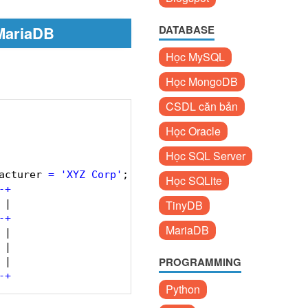
MariaDB
DATABASE
Học MySQL
Học MongoDB
CSDL căn bản
Học Oracle
Học SQL Server
acturer 
=
'XYZ Corp'
;
Học SQLite
-
+
 |  
TinyDB
-
+
MariaDB
 |  
 |  
PROGRAMMING
 |  
-
+
Python