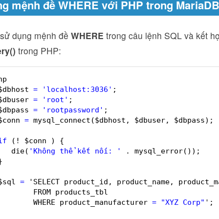
ng mệnh đề WHERE với PHP trong MariaD
 sử dụng mệnh đề
WHERE
trong câu lệnh SQL và kết h
ry()
trong PHP:
hp  
$dbhost 
=
'localhost:3036'
;  
$dbuser 
=
'root'
;  
$dbpass 
=
'rootpassword'
;  
$conn 
=
mysql_connect($dbhost, $dbuser, $dbpass); 
if
(! $conn ) {  
die(
'Không thể kết nối: '
. mysql_error());  
}  
$sql 
=
'SELECT product_id, product_name, product_m
FROM products_tbl  
WHERE product_manufacturer 
=
"XYZ Corp"
'; 