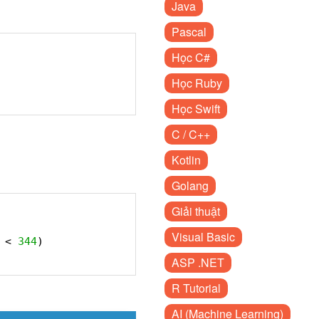
Java
Pascal
Học C#
Học Ruby
Học Swift
C / C++
Kotlin
Golang
Giải thuật
Visual Basic
 < 
344
)  
ASP .NET
R Tutorial
AI (Machine Learning)