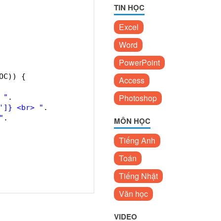
TIN HỌC
Excel
Word
  
PowerPoint
OC)) {  
Access
  
Photoshop
 "
.  
']} <br> "
.  
"
.  
MÔN HỌC
Tiếng Anh
Toán
Tiếng Nhật
Văn học
VIDEO