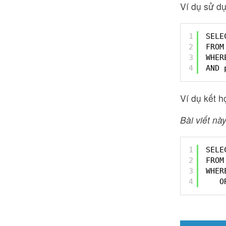
Ví dụ sử d
1
SELE
2
FROM
3
WHER
4
AND 
Ví dụ kết 
Bài viết này
1
SELE
2
FROM
3
WHER
4
O