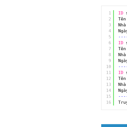
1
ID
2
Tên
3
Nhà
4
Ngà
5
-
-
-
6
ID
7
Tên
8
Nhà
9
Ngà
10
-
-
-
11
ID
12
Tên
13
Nhà
14
Ngà
15
-
-
-
16
Tru