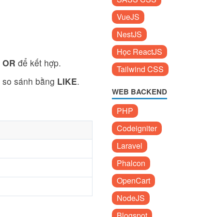
VueJS
NestJS
Học ReactJS
à
OR
để kết hợp.
Tailwind CSS
ới so sánh bằng
LIKE
.
WEB BACKEND
PHP
Codeigniter
Laravel
Phalcon
OpenCart
NodeJS
Blogspot