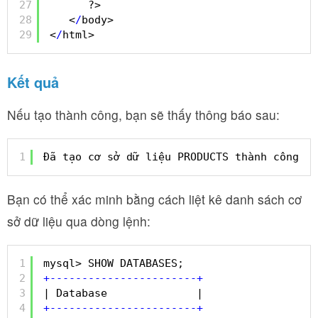
27
?>
28
<
/
body>
29
<
/
html>
Kết quả
Nếu tạo thành công, bạn sẽ thấy thông báo sau:
1
Đã tạo cơ sở dữ liệu PRODUCTS thành công
Bạn có thể xác minh bằng cách liệt kê danh sách cơ
sở dữ liệu qua dòng lệnh:
1
mysql> SHOW DATABASES; 
2
+
-
-
-
-
-
-
-
-
-
-
-
-
-
-
-
-
-
-
-
-
-
-
-
+
3
| Database              | 
4
+
-
-
-
-
-
-
-
-
-
-
-
-
-
-
-
-
-
-
-
-
-
-
-
+