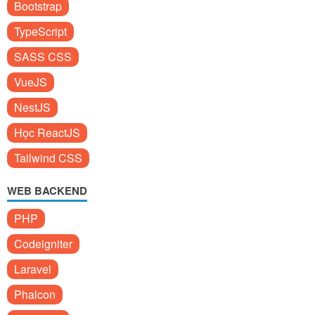
Bootstrap
TypeScript
SASS CSS
VueJS
NestJS
Học ReactJS
Tailwind CSS
WEB BACKEND
PHP
Codeigniter
Laravel
Phalcon