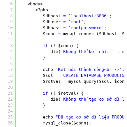
6
<body>
7
<?php
8
$dbhost 
=
'localhost:3036'
;
9
$dbuser 
=
'root'
;
10
$dbpass 
=
'rootpassword'
;
11
$conn 
=
mysql_connect($dbhost, $d
12
13
if
(! $conn) {
14
die(
'Không thể kết nối: '
. my
15
}
16
17
echo 
'Kết nối thành công<br />'
;
18
$sql 
=
'CREATE DATABASE PRODUCTS'
19
$retval 
=
mysql_query($sql, $conn
20
21
if
(! $retval) {
22
die(
'Không thể tạo cơ sở dữ li
23
}
24
25
echo 
"Đã tạo cơ sở dữ liệu PRODUC
26
mysql_close($conn);