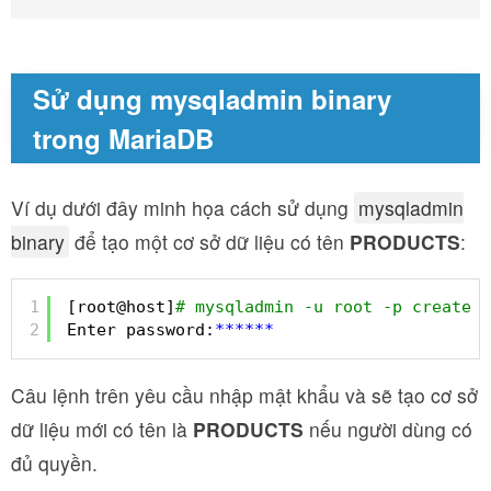
Sử dụng
mysqladmin binary
trong MariaDB
Ví dụ dưới đây minh họa cách sử dụng
mysqladmin
binary
để tạo một cơ sở dữ liệu có tên
PRODUCTS
:
1
[root@host]
# mysqladmin -u root -p create P
2
Enter password:
*
*
*
*
*
*
Câu lệnh trên yêu cầu nhập mật khẩu và sẽ tạo cơ sở
dữ liệu mới có tên là
PRODUCTS
nếu người dùng có
đủ quyền.