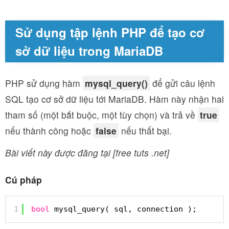
Sử dụng tập lệnh PHP để tạo cơ
sở dữ liệu trong MariaDB
PHP sử dụng hàm
mysql_query()
để gửi câu lệnh
SQL tạo cơ sở dữ liệu tới MariaDB. Hàm này nhận hai
tham số (một bắt buộc, một tùy chọn) và trả về
true
nếu thành công hoặc
false
nếu thất bại.
Bài viết này được đăng tại [free tuts .net]
Cú pháp
1
bool
mysql_query( sql, connection );