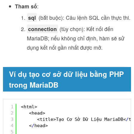
Tham số
:
sql
(bắt buộc): Câu lệnh SQL cần thực thi.
connection
(tùy chọn): Kết nối đến
MariaDB; nếu không chỉ định, hàm sẽ sử
dụng kết nối gần nhất được mở.
Ví dụ tạo cơ sở dữ liệu bằng PHP
trong MariaDB
1
<html>
2
<head>
3
<title>Tạo Cơ Sở Dữ Liệu MariaDB<
/
ti
4
<
/
head>
5