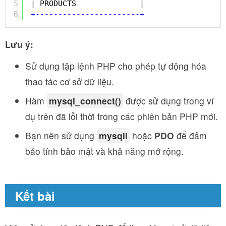
5
| PRODUCTS              | 
6
+
-
-
-
-
-
-
-
-
-
-
-
-
-
-
-
-
-
-
-
-
-
-
-
+
Lưu ý:
Sử dụng tập lệnh PHP cho phép tự động hóa
thao tác cơ sở dữ liệu.
Hàm
mysql_connect()
được sử dụng trong ví
dụ trên đã lỗi thời trong các phiên bản PHP mới.
Bạn nên sử dụng
mysqli
hoặc
PDO
để đảm
bảo tính bảo mật và khả năng mở rộng.
Kết bài