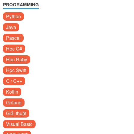
PROGRAMMING
Python
Java
Pascal
Học C#
Học Ruby
Học Swift
C / C++
Kotlin
Golang
Giải thuật
Visual Basic