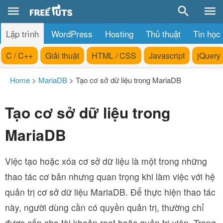
Lập trình
WordPress
Hosting
Thủ thuật
Tin học
C / C++
Giải thuật
HTML / CSS
Javascript
jQuery
Home
>
MariaDB
>
Tạo cơ sở dữ liệu trong MariaDB
Tạo cơ sở dữ liệu trong
MariaDB
Việc tạo hoặc xóa cơ sở dữ liệu là một trong những
thao tác cơ bản nhưng quan trọng khi làm việc với hệ
quản trị cơ sở dữ liệu MariaDB. Để thực hiện thao tác
này, người dùng cần có quyền quản trị, thường chỉ
được cấp cho tài khoản root hoặc quản trị viên. Trong