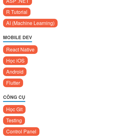
ASP .NET
R Tutorial
AI (Machine Learning)
MOBILE DEV
React Native
Học iOS
Android
Flutter
CÔNG CỤ
Học Git
Testing
Control Panel