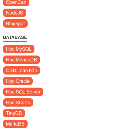
OpenCart
NodeJS
Blogspot
DATABASE
Học MySQL
Học MongoDB
CSDL căn bản
Học Oracle
Học SQL Server
Học SQLite
TinyDB
MariaDB