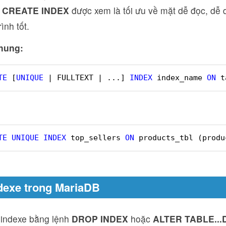
g
CREATE INDEX
được xem là tối ưu về mặt dễ đọc, dễ d
ình tốt.
hung:
TE
[
UNIQUE
| FULLTEXT | ...] 
INDEX
index_name 
ON
t
TE
UNIQUE
INDEX
top_sellers 
ON
products_tbl (produ
dexe trong MariaDB
 indexe bằng lệnh
DROP INDEX
hoặc
ALTER TABLE..