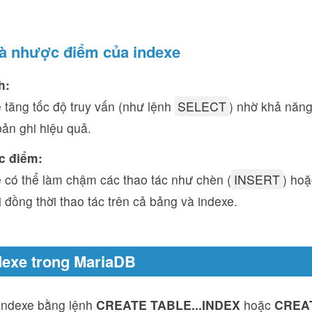
và nhược điểm của indexe
h:
 tăng tốc độ truy vấn (như lệnh
SELECT
) nhờ khả năng
ản ghi hiệu quả.
 điểm:
 có thể làm chậm các thao tác như chèn (
INSERT
) hoặ
i đồng thời thao tác trên cả bảng và indexe.
dexe trong MariaDB
 indexe bằng lệnh
CREATE TABLE...INDEX
hoặc
CREA