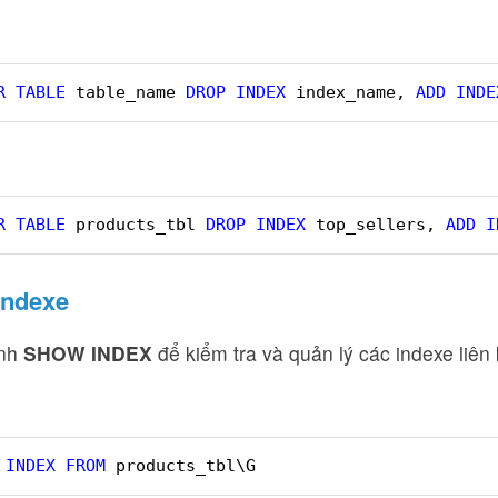
R
TABLE
table_name 
DROP
INDEX
index_name, 
ADD
INDE
R
TABLE
products_tbl 
DROP
INDEX
top_sellers, 
ADD
I
indexe
ệnh
SHOW INDEX
để kiểm tra và quản lý các indexe liên 
 
INDEX
FROM
products_tbl\G