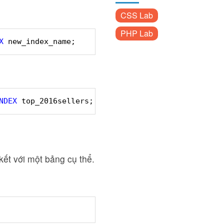
CSS Lab
PHP Lab
X
new_index_name;
NDEX
top_2016sellers;
kết với một bảng cụ thể.