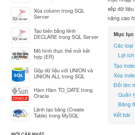
xếp dữ liệu
Xóa column trong SQL
Server
nâng cao hi
Tạo biến bằng lênh
Mục lục
DECLARE trong SQL Server
Các loại
Mô hình thực thể mối kết
Lợi íc
hợp (ER)
Tạo inde
Gộp dữ liệu với UNION và
Xóa inde
UNION ALL trong SQL
Đổi tên 
Hàm Hàm TO_DATE trong
Quản l
Oracle
Bảng th
Lệnh tạo bảng (Create
Kết bài
Table) trong MySQL
MỚI CẬP NHẬT