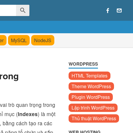
er
MySQL
NodeJS
WORDPRESS
trong
HTML Templates
Theme WordPress
Plugin WordPress
vai trò quan trọng trong
Lập trình WordPress
hỉ mục (
Indexes
) là một
Thủ thuật WordPress
, bằng cách tạo ra các
khả năng tổ chức và sắp
WEB HOSTING