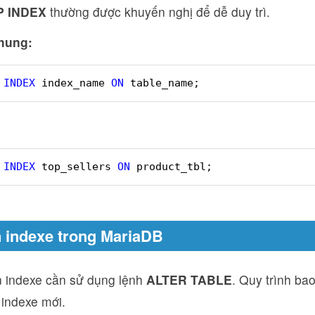
 INDEX
thường được khuyến nghị để dễ duy trì.
hung:
INDEX
index_name 
ON
table_name;
INDEX
top_sellers 
ON
product_tbl;
n indexe trong MariaDB
ên indexe cần sử dụng lệnh
ALTER TABLE
. Quy trình ba
 indexe mới.