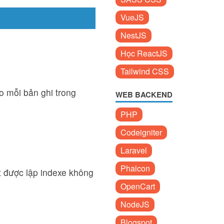
VueJS
NestJS
Học ReactJS
Tailwind CSS
o mỗi bản ghi trong
WEB BACKEND
PHP
Codeigniter
Laravel
Phalcon
t được lập indexe không
OpenCart
NodeJS
Blogspot