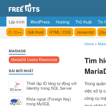
Lập trình
WordPress
Hosting
Thủ thuật
Tin 
C / C++
Giải thuật
HTML / CSS
Javascript
jQu
Home
>
Mari
MARIADB
Tìm hi
MariaDB Useful Resources
Maria
BÀI MỚI NHẤT
Thiết lập ID tăng tự động với
Trong quản 
Identity trong SQL Server
việc xử lý 
công cụ mạn
Khóa ngoại (Foreign Key)
trong MySQL
mục nhập tư