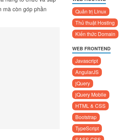
iếm mà còn góp phần
Quản trị Linux
Thủ thuật Hosting
Kiến thức Domain
WEB FRONTEND
Javascript
AngularJS
jQuery
jQuery Mobile
HTML & CSS
Bootstrap
TypeScript
SASS CSS