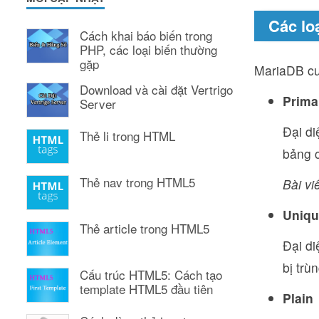
Các lo
Cách khai báo biến trong
PHP, các loại biến thường
gặp
MariaDB cu
Download và cài đặt Vertrigo
Prima
Server
Đại di
Thẻ li trong HTML
bảng c
Thẻ nav trong HTML5
Bài vi
Uniqu
Thẻ article trong HTML5
Đại di
bị trùn
Cấu trúc HTML5: Cách tạo
template HTML5 đầu tiên
Plain