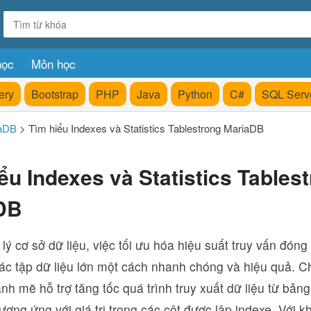
học
Môn học
ery
Bootstrap
PHP
Java
Python
C#
SQL Serv
aDB
>
Tìm hiểu Indexes và Statistics Tablestrong MariaDB
ểu Indexes và Statistics Tables
DB
lý cơ sở dữ liệu, việc tối ưu hóa hiệu suất truy vấn đóng 
các tập dữ liệu lớn một cách nhanh chóng và hiệu quả. C
h mẽ hỗ trợ tăng tốc quá trình truy xuất dữ liệu từ bảng
ơng ứng với giá trị trong các cột được lập indexe. Với 