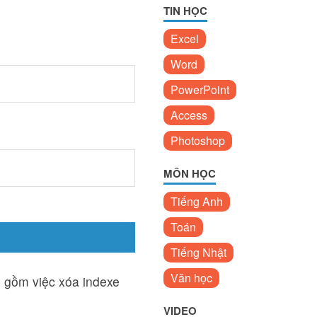
TIN HỌC
Excel
Word
PowerPoint
Access
Photoshop
MÔN HỌC
Tiếng Anh
Toán
Tiếng Nhật
Văn học
o gồm việc xóa indexe
VIDEO