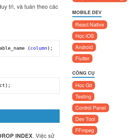
uy trì, và tuân theo các
MOBILE DEV
React Native
Học iOS
Android
able_name (
column
);
Flutter
CÔNG CỤ
Học Git
ct);
Testing
Control Panel
Dev Tool
FFmpeg
.DROP INDEX
. Việc sử