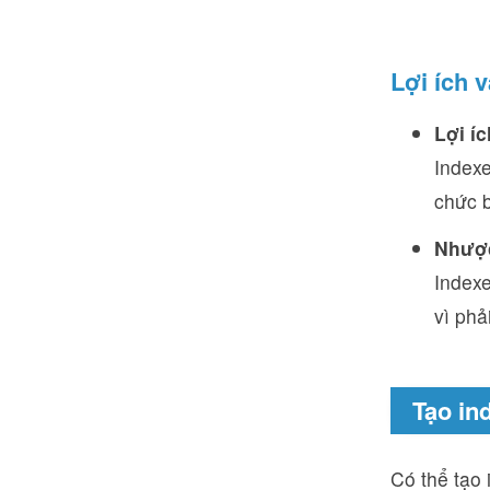
Lợi ích 
Lợi íc
Indexe
chức b
Nhược
Indexe
vì phả
Tạo in
Có thể tạo