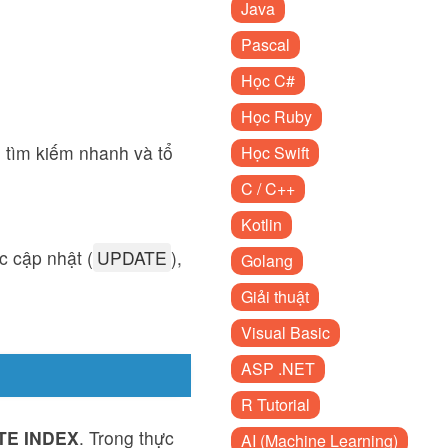
Java
Pascal
Học C#
Học Ruby
 tìm kiếm nhanh và tổ
Học Swift
C / C++
Kotlin
c cập nhật (
UPDATE
),
Golang
Giải thuật
Visual Basic
ASP .NET
R Tutorial
TE INDEX
. Trong thực
AI (Machine Learning)