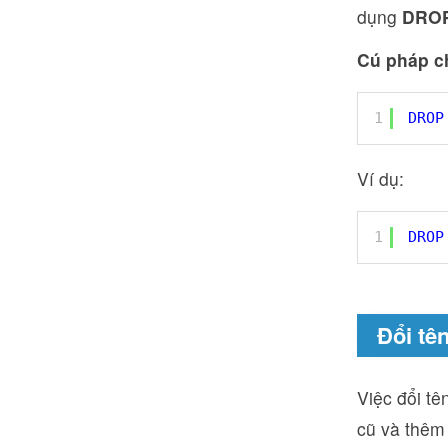
dụng
DROP
Cú pháp c
1
DROP
Ví dụ:
1
DROP
Đổi tê
Việc đổi t
cũ và thêm