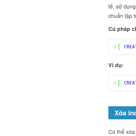
tế, sử dụn
chuẩn lập tr
Cú pháp c
1
CREA
Ví dụ:
1
CREA
Xóa in
Có thể xóa