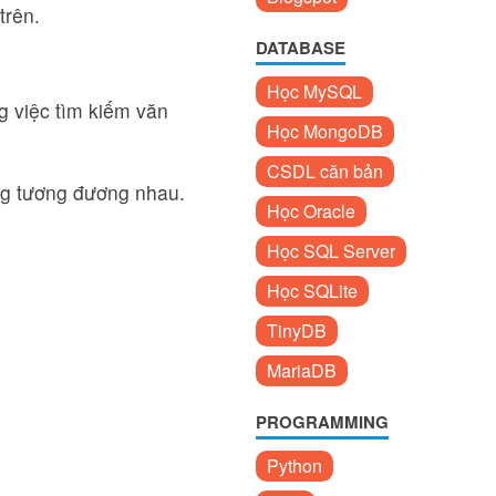
trên.
DATABASE
Học MySQL
g việc tìm kiếm văn
Học MongoDB
CSDL căn bản
ng tương đương nhau.
Học Oracle
Học SQL Server
Học SQLite
TinyDB
MariaDB
PROGRAMMING
Python