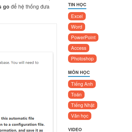
TIN HỌC
s go
để hệ thống đưa
Excel
Word
PowerPoint
Access
Photoshop
MÔN HỌC
Tiếng Anh
Toán
Tiếng Nhật
Văn học
VIDEO