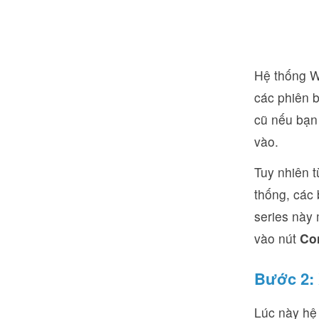
Hệ thống W
các phiên b
cũ nếu bạn 
vào.
Tuy nhiên t
thống, các 
series này
vào nút
Co
Bước 2: 
Lúc này hệ 