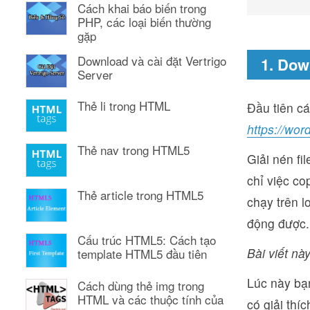
Cách khai báo biến trong
PHP, các loại biến thường
gặp
Download và cài đặt Vertrigo
1. Do
Server
Thẻ li trong HTML
Đầu tiên c
https://wor
Thẻ nav trong HTML5
Giải nén fi
chỉ việc co
Thẻ article trong HTML5
chạy trên l
động được.
Cấu trúc HTML5: Cách tạo
Bài viết này
template HTML5 đầu tiên
Lúc này bạn
Cách dùng thẻ img trong
HTML và các thuộc tính của
có giải thí