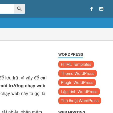
WORDPRESS
HTML Templates
Theme WordPress
 lưu trữ, vì vậy để
cài
Plugin WordPress
môi trường chạy web
Lập trình WordPress
chạy web này ta gọi là
Thủ thuật WordPress
ó rất nhiều phần mềm
WEB HOSTING