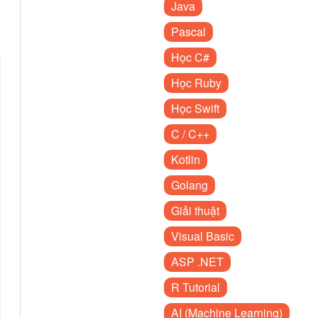
Java
Pascal
Học C#
Học Ruby
Học Swift
C / C++
Kotlin
Golang
Giải thuật
Visual Basic
ASP .NET
R Tutorial
AI (Machine Learning)