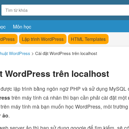
học
Môn học
rdPress
Lập trình WordPress
HTML Templates
thuật WordPress
>
Cài đặt WordPress trên localhost
t WordPress trên localhost
được lập trình bằng ngôn ngữ PHP và sử dụng MySQL để
ress
trên máy tính cá nhân thì bạn cần phải cài đặt một
 trên máy tính mà bạn muốn học WordPress, môi trường 
r ảo
.
web server ảo thì bạn sử dụng google để tìm kiếm, sẽ c