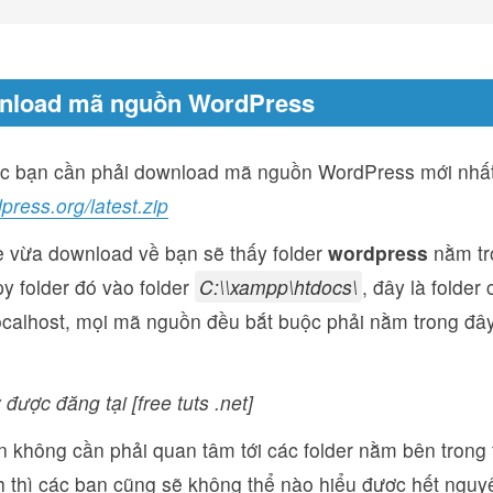
wnload mã nguồn WordPress
ác bạn cần phải download mã nguồn WordPress mới nhất
dpress.org/latest.zip
le vừa download về bạn sẽ thấy folder
wordpress
nằm tr
py folder đó vào folder
C:\\xampp\htdocs\
, đây là folde
ocalhost, mọi mã nguồn đều bắt buộc phải nằm trong đây
 được đăng tại [free tuts .net]
 không cần phải quan tâm tới các folder nằm bên trong 
ch thì các bạn cũng sẽ không thể nào hiểu được hết nguy