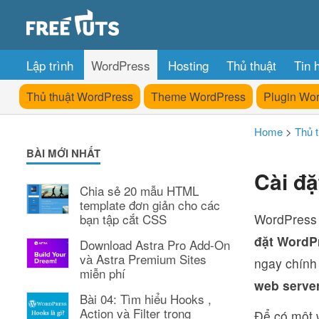
Lập trình
WordPress
Hosting
Thủ thuật
Tin 
Thủ thuật WordPress
Theme WordPress
Plugin Wo
Home
>
Thủ 
BÀI MỚI NHẤT
Cài đặ
Chia sẻ 20 mẫu HTML
template đơn giản cho các
bạn tập cắt CSS
WordPress 
đặt WordP
Download Astra Pro Add-On
và Astra Premium Sites
ngay chính
miễn phí
web serve
Bài 04: Tìm hiểu Hooks ,
Action và Filter trong
Để có một 