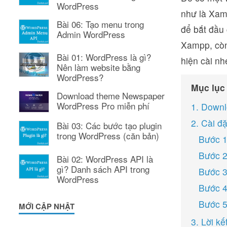
WordPress
như là Xam
Bài 06: Tạo menu trong
để bắt đầu
Admin WordPress
Xampp, còn
Bài 01: WordPress là gì?
hiện cài nh
Nên làm website bằng
WordPress?
Mục lục
Download theme Newspaper
WordPress Pro miễn phí
1. Down
2. Cài đ
Bài 03: Các bước tạo plugin
trong WordPress (căn bản)
Bước 1
Bước 2
Bài 02: WordPress API là
gì? Danh sách API trong
Bước 3
WordPress
Bước 4
Bước 5
MỚI CẬP NHẬT
3. Lời kế