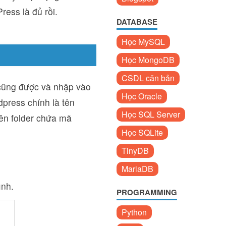
ress là đủ rồi.
DATABASE
Học MySQL
Học MongoDB
CSDL căn bản
n cũng được và nhập vào
Học Oracle
dpress chính là tên
Học SQL Server
tên folder chứa mã
Học SQLite
TinyDB
MariaDB
ình.
PROGRAMMING
Python