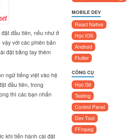
MOBILE DEV
React Native
đặt đầu tiên, nếu như ở
Học iOS
ì vậy với các phiên bản
Android
cài đặt bằng tay thêm
Flutter
CÔNG CỤ
ôn ngữ tiếng việt vào hệ
ặt đầu tiên, trong
Học Git
ong thì các bạn nhấn
Testing
Control Panel
Dev Tool
FFmpeg
c khi tiến hành cài đặt