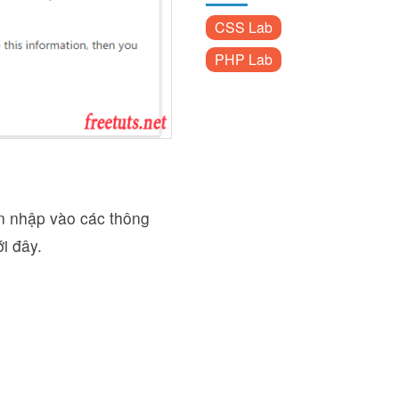
CSS Lab
PHP Lab
ạn nhập vào các thông
i đây.