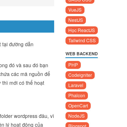
VueJS
NestJS
Học ReactJS
Tailwind CSS
 tại đường dẫn
WEB BACKEND
ong đó và sau đó bạn
PHP
r chứa các mã nguồn để
Codeigniter
 thì mới có thể hoạt
Laravel
Phalcon
OpenCart
folder wordpress đâu, vì
NodeJS
ên lý hoạt động của
Blogspot