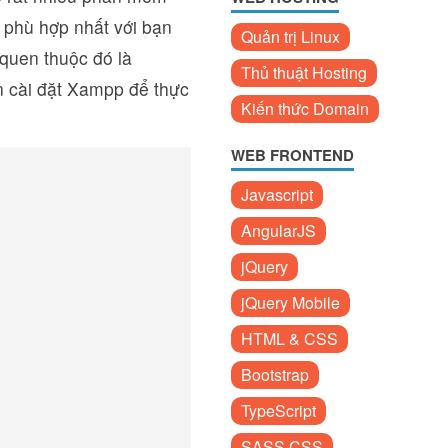
 phù hợp nhất với bạn
Quản trị Linux
uen thuộc đó là
Thủ thuật Hosting
 cài đặt Xampp để thực
Kiến thức Domain
WEB FRONTEND
Javascript
AngularJS
jQuery
jQuery Mobile
HTML & CSS
Bootstrap
TypeScript
SASS CSS