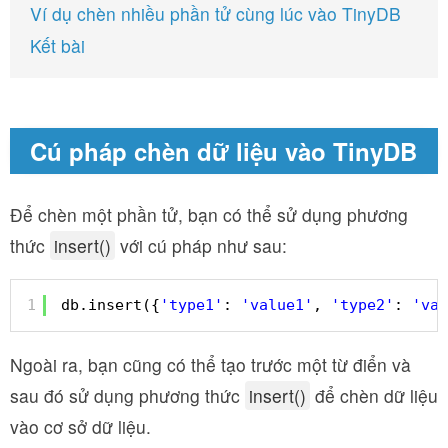
Ví dụ chèn nhiều phần tử cùng lúc vào TinyDB
Kết bài
Cú pháp chèn dữ liệu vào TinyDB
Để chèn một phần tử, bạn có thể sử dụng phương
thức
insert()
với cú pháp như sau:
1
db.insert({
'type1'
: 
'value1'
, 
'type2'
: 
'val
Ngoài ra, bạn cũng có thể tạo trước một từ điển và
sau đó sử dụng phương thức
insert()
để chèn dữ liệu
vào cơ sở dữ liệu.