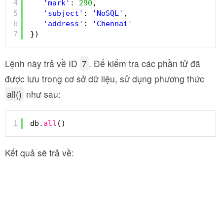
4
'mark'
: 
290
,
5
'subject'
: 
'NoSQL'
,
6
'address'
: 
'Chennai'
7
})
Lệnh này trả về ID
7
. Để kiểm tra các phần tử đã
được lưu trong cơ sở dữ liệu, sử dụng phương thức
all()
như sau:
1
db.
all
()
Kết quả sẽ trả về: