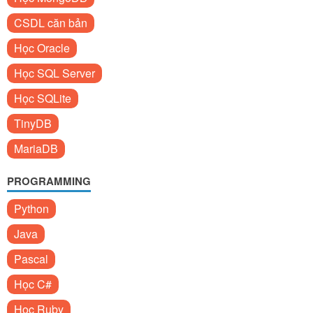
CSDL căn bản
Học Oracle
Học SQL Server
Học SQLite
TinyDB
MariaDB
PROGRAMMING
Python
Java
Pascal
Học C#
Học Ruby