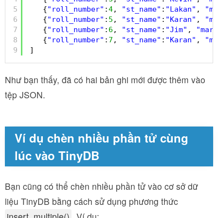
5
{
"roll_number"
:
4
, 
"st_name"
:
"Lakan"
, 
"ma
6
{
"roll_number"
:
5
, 
"st_name"
:
"Karan"
, 
"ma
7
{
"roll_number"
:
6
, 
"st_name"
:
"Jim"
, 
"mark
8
{
"roll_number"
:
7
, 
"st_name"
:
"Karan"
, 
"ma
9
]
Như bạn thấy, đã có hai bản ghi mới được thêm vào
tệp JSON.
Ví dụ chèn nhiều phần tử cùng
lúc vào TinyDB
Bạn cũng có thể chèn nhiều phần tử vào cơ sở dữ
liệu TinyDB bằng cách sử dụng phương thức
insert_multiple()
. Ví dụ: