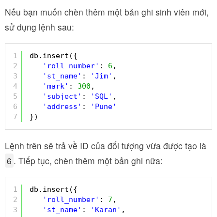
Nếu bạn muốn chèn thêm một bản ghi sinh viên mới,
sử dụng lệnh sau:
1
db.insert({
2
'roll_number'
: 
6
,
3
'st_name'
: 
'Jim'
,
4
'mark'
: 
300
,
5
'subject'
: 
'SQL'
,
6
'address'
: 
'Pune'
7
})
Lệnh trên sẽ trả về ID của đối tượng vừa được tạo là
6
. Tiếp tục, chèn thêm một bản ghi nữa:
1
db.insert({
2
'roll_number'
: 
7
,
3
'st_name'
: 
'Karan'
,