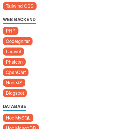
Tailwind CSS
WEB BACKEND
PHP
Codeigniter
Laravel
Phalcon
OpenCart
NodeJS
Blogspot
DATABASE
Học MySQL
Học MongoDB