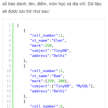
số báo danh, tên, điểm, môn học và địa chỉ. Dữ liệu
sẽ được lưu trữ như sau:
1
[
2
{
3
"roll_number"
:
1
,
4
"st_name"
:
"Elen"
,
5
"mark"
:
250
,
6
"subject"
:
"TinyDB"
,
7
"address"
:
"Delhi"
8
},
9
{
10
"roll_number"
:
2
,
11
"st_name"
:
"Ram"
,
12
"mark"
:[
250
, 
280
],
13
"subject"
:[
"TinyDB"
, 
"MySQL"
],
14
"address"
:
"Delhi"
15
},
16
{
17
"roll_number"
:
3
,