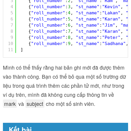
3
{
"roll_number"
:
2
, 
"st_name"
:
"Ram"
, 
"mar
4
{
"roll_number"
:
3
, 
"st_name"
:
"Kevin"
, 
"m
5
{
"roll_number"
:
4
, 
"st_name"
:
"Lakan"
, 
"m
6
{
"roll_number"
:
5
, 
"st_name"
:
"Karan"
, 
"m
7
{
"roll_number"
:
6
, 
"st_name"
:
"Jim"
, 
"mar
8
{
"roll_number"
:
7
, 
"st_name"
:
"Karan"
, 
"m
9
{
"roll_number"
:
8
, 
"st_name"
:
"Peter"
, 
"a
10
{
"roll_number"
:
9
, 
"st_name"
:
"Sadhana"
, 
11
]
Mình có thể thấy rằng hai bản ghi mới đã được thêm
vào thành công. Bạn có thể bỏ qua một số trường dữ
liệu trong quá trình thêm các phần tử mới, như trong
ví dụ trên, mình đã không cung cấp thông tin về
mark
và
subject
cho một số sinh viên.
Kết bài