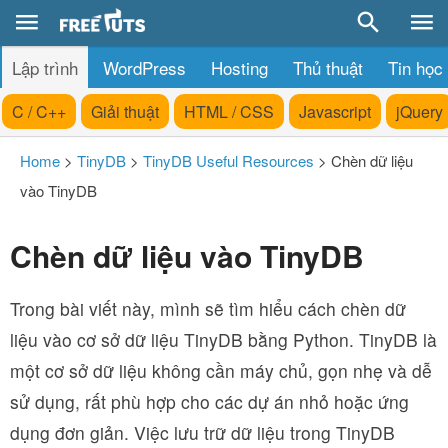
Lập trình
WordPress
Hosting
Thủ thuật
Tin học
C / C++
Giải thuật
HTML / CSS
Javascript
jQuery
Home
>
TinyDB
>
TinyDB Useful Resources
>
Chèn dữ liệu
vào TinyDB
Chèn dữ liệu vào TinyDB
Trong bài viết này, mình sẽ tìm hiểu cách chèn dữ
liệu vào cơ sở dữ liệu TinyDB bằng Python. TinyDB là
một cơ sở dữ liệu không cần máy chủ, gọn nhẹ và dễ
sử dụng, rất phù hợp cho các dự án nhỏ hoặc ứng
dụng đơn giản. Việc lưu trữ dữ liệu trong TinyDB