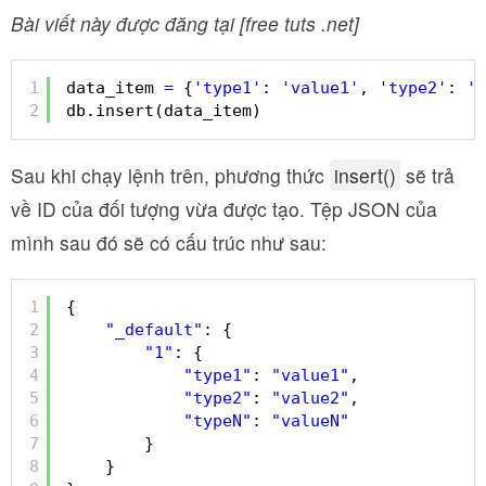
Bài viết này được đăng tại [free tuts .net]
1
data_item 
=
{
'type1'
: 
'value1'
, 
'type2'
: 
'v
2
db.insert(data_item)
Sau khi chạy lệnh trên, phương thức
insert()
sẽ trả
về ID của đối tượng vừa được tạo. Tệp JSON của
mình sau đó sẽ có cấu trúc như sau:
1
{
2
"_default"
: {
3
"1"
: {
4
"type1"
: 
"value1"
,
5
"type2"
: 
"value2"
,
6
"typeN"
: 
"valueN"
7
}
8
}