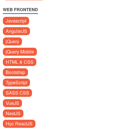
WEB FRONTEND
Javascript
AngularJS
jQuery
jQuery Mobile
HTML & CSS
Bootstrap
TypeScript
SASS CSS
VueJS
NestJS
Học ReactJS