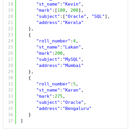
18
"st_name"
:
"Kevin"
,
19
"mark"
:[
180
, 
200
],
20
"subject"
:[
"Oracle"
, 
"SQL"
],
21
"address"
:
"Kerala"
22
},
23
{
24
"roll_number"
:
4
,
25
"st_name"
:
"Lakan"
,
26
"mark"
:
200
,
27
"subject"
:
"MySQL"
,
28
"address"
:
"Mumbai"
29
},
30
{
31
"roll_number"
:
5
,
32
"st_name"
:
"Karan"
,
33
"mark"
:
275
,
34
"subject"
:
"Oracle"
,
35
"address"
:
"Bengaluru"
36
}
37
]