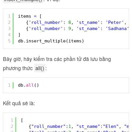
1
items 
=
[
2
{
'roll_number'
: 
8
, 
'st_name'
: 
'Peter'
, 
'
3
{
'roll_number'
: 
9
, 
'st_name'
: 
'Sadhana'
,
4
]
5
db.insert_multiple(items)
Bây giờ, hãy kiểm tra các phần tử đã lưu bằng
phương thức
all()
:
1
db.
all
()
Kết quả sẽ là:
1
[
2
{
"roll_number"
:
1
, 
"st_name"
:
"Elen"
, 
"ma