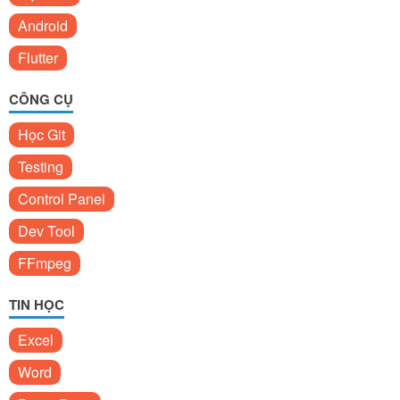
Android
Flutter
CÔNG CỤ
Học Git
Testing
Control Panel
Dev Tool
FFmpeg
TIN HỌC
Excel
Word