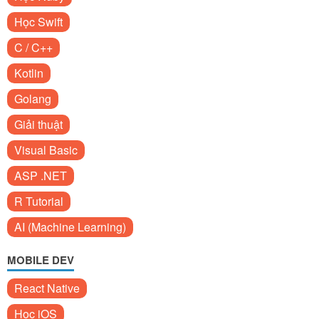
Học Swift
C / C++
Kotlin
Golang
Giải thuật
Visual Basic
ASP .NET
R Tutorial
AI (Machine Learning)
MOBILE DEV
React Native
Học iOS