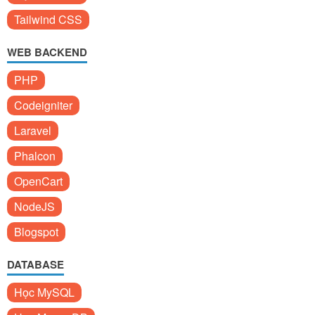
Tailwind CSS
WEB BACKEND
PHP
Codeigniter
Laravel
Phalcon
OpenCart
NodeJS
Blogspot
DATABASE
Học MySQL