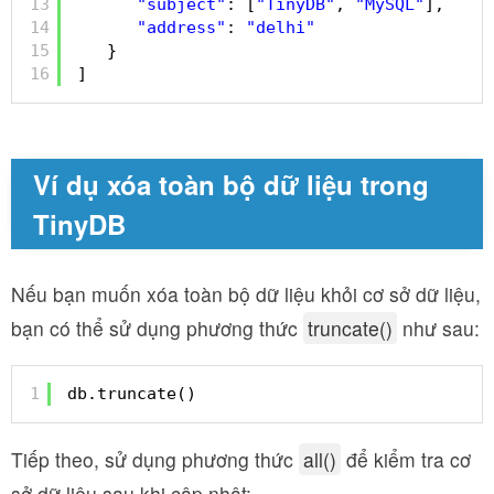
13
"subject"
: [
"TinyDB"
, 
"MySQL"
],
14
"address"
: 
"delhi"
15
}
16
]
Ví dụ xóa toàn bộ dữ liệu trong
TinyDB
Nếu bạn muốn xóa toàn bộ dữ liệu khỏi cơ sở dữ liệu,
bạn có thể sử dụng phương thức
truncate()
như sau:
1
db.truncate()
Tiếp theo, sử dụng phương thức
all()
để kiểm tra cơ
sở dữ liệu sau khi cập nhật: