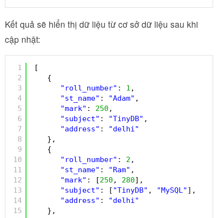
Kết quả sẽ hiển thị dữ liệu từ cơ sở dữ liệu sau khi
cập nhật:
1
[
2
{
3
"roll_number"
: 
1
,
4
"st_name"
: 
"Adam"
,
5
"mark"
: 
250
,
6
"subject"
: 
"TinyDB"
,
7
"address"
: 
"delhi"
8
},
9
{
10
"roll_number"
: 
2
,
11
"st_name"
: 
"Ram"
,
12
"mark"
: [
250
, 
280
],
13
"subject"
: [
"TinyDB"
, 
"MySQL"
],
14
"address"
: 
"delhi"
15
},