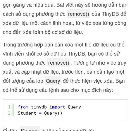
gọn gàng và hiệu quả. Bài viết này sẽ hướng dẫn bạn
cách sử dụng phương thức
remove()
của TinyDB để
xóa dữ liệu một cách linh hoạt, từ việc xóa từng dòng
cho đến xóa toàn bộ cơ sở dữ liệu.
Trong trường hợp bạn cần xóa một file dữ liệu cụ thể
vĩnh viễn khỏi cơ sở dữ liệu TinyDB, bạn có thể sử
dụng phương thức
remove()
. Tương tự như việc truy
xuất và cập nhật dữ liệu, trước tiên, bạn cần tạo một
đối tượng của lớp
Query
để thực hiện việc xóa. Bạn
có thể sử dụng câu lệnh sau cho mục đích này:
1
from
tinydb 
import
Query
2
Student 
=
Query()
Ở đây,
Student
là tên của cơ sở dữ liệu.