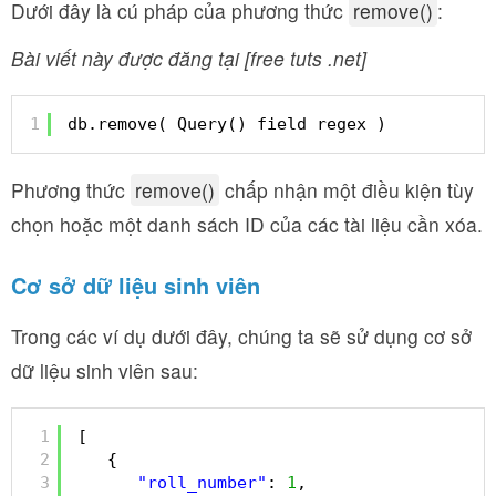
Dưới đây là cú pháp của phương thức
remove()
:
Bài viết này được đăng tại [free tuts .net]
1
db.remove( Query() field regex )
Phương thức
remove()
chấp nhận một điều kiện tùy
chọn hoặc một danh sách ID của các tài liệu cần xóa.
Cơ sở dữ liệu sinh viên
Trong các ví dụ dưới đây, chúng ta sẽ sử dụng cơ sở
dữ liệu sinh viên sau:
1
[
2
{
3
"roll_number"
: 
1
,