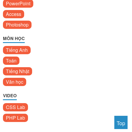
PowerPoint
Access
Photoshop
MÔN HỌC
Tiếng Anh
Toán
Tiếng Nhật
Văn học
VIDEO
CSS Lab
PHP Lab
Top