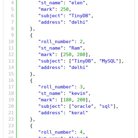
4
"st_name"
: 
"elen"
,
5
"mark"
: 
250
,
6
"subject"
: 
"TinyDB"
,
7
"address"
: 
"delhi"
8
},
9
{
10
"roll_number"
: 
2
,
11
"st_name"
: 
"Ram"
,
12
"mark"
: [
250
, 
280
],
13
"subject"
: [
"TinyDB"
, 
"MySQL"
],
14
"address"
: 
"delhi"
15
},
16
{
17
"roll_number"
: 
3
,
18
"st_name"
: 
"kevin"
,
19
"mark"
: [
180
, 
200
],
20
"subject"
: [
"oracle"
, 
"sql"
],
21
"address"
: 
"keral"
22
},
23
{
24
"roll_number"
: 
4
,