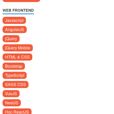
WEB FRONTEND
Javascript
AngularJS
jQuery
jQuery Mobile
HTML & CSS
Bootstrap
TypeScript
SASS CSS
VueJS
NestJS
Học ReactJS