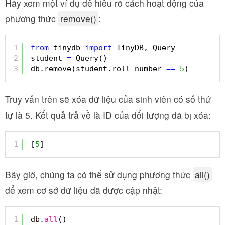
Hãy xem một ví dụ để hiểu rõ cách hoạt động của
phương thức
remove()
:
1
from
tinydb 
import
TinyDB, Query
2
student 
=
Query()
3
db.remove(student.roll_number 
=
=
5
)
Truy vấn trên sẽ xóa dữ liệu của sinh viên có số thứ
tự là 5. Kết quả trả về là ID của đối tượng đã bị xóa:
1
[
5
]
Bây giờ, chúng ta có thể sử dụng phương thức
all()
để xem cơ sở dữ liệu đã được cập nhật:
1
db.
all
()