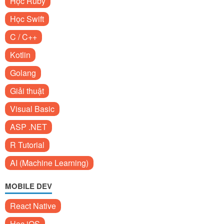
Học Ruby
Học Swift
C / C++
Kotlin
Golang
Giải thuật
Visual Basic
ASP .NET
R Tutorial
AI (Machine Learning)
MOBILE DEV
React Native
Học iOS