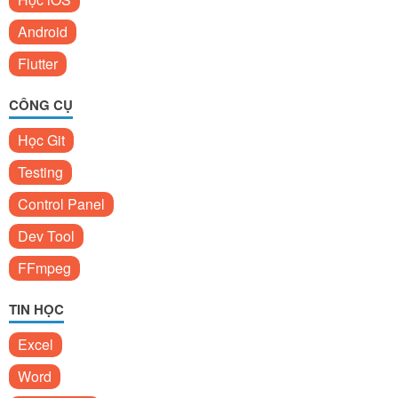
Android
Flutter
CÔNG CỤ
Học Git
Testing
Control Panel
Dev Tool
FFmpeg
TIN HỌC
Excel
Word