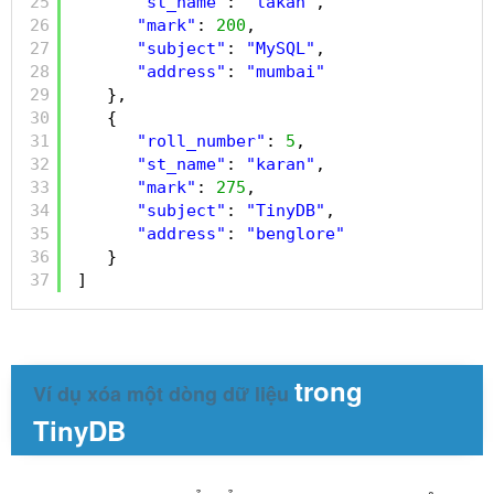
25
"st_name"
: 
"lakan"
,
26
"mark"
: 
200
,
27
"subject"
: 
"MySQL"
,
28
"address"
: 
"mumbai"
29
},
30
{
31
"roll_number"
: 
5
,
32
"st_name"
: 
"karan"
,
33
"mark"
: 
275
,
34
"subject"
: 
"TinyDB"
,
35
"address"
: 
"benglore"
36
}
37
]
trong
Ví dụ xóa một dòng dữ liệu
TinyDB