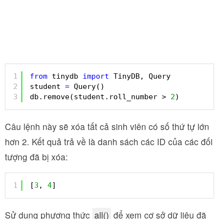
1
from
tinydb 
import
TinyDB, Query
2
student 
=
Query()
3
db.remove(student.roll_number > 
2
)
Câu lệnh này sẽ xóa tất cả sinh viên có số thứ tự lớn
hơn 2. Kết quả trả về là danh sách các ID của các đối
tượng đã bị xóa:
1
[
3
, 
4
]
Sử dụng phương thức
all()
để xem cơ sở dữ liệu đã