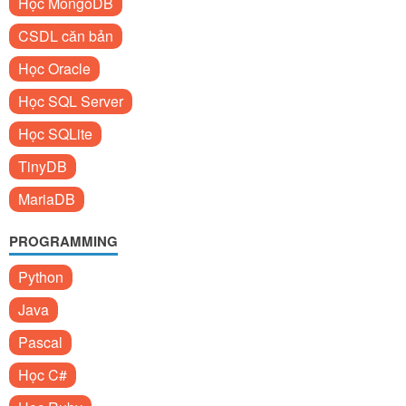
Học MongoDB
CSDL căn bản
Học Oracle
Học SQL Server
Học SQLite
TinyDB
MariaDB
PROGRAMMING
Python
Java
Pascal
Học C#