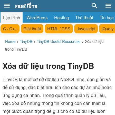
Lập trình
WordPress
Hosting
Thủ thuật
Tin học
C / C++
Giải thuật
HTML / CSS
Javascript
jQuery
Home
>
TinyDB
>
TinyDB Useful Resources
>
Xóa dữ liệu
trong TinyDB
Xóa dữ liệu trong TinyDB
TinyDB là một cơ sở dữ liệu NoSQL nhẹ, đơn giản và
dễ sử dụng, đặc biệt hữu ích cho các dự án nhỏ hoặc
ứng dụng cá nhân. Trong quá trình quản lý dữ liệu,
việc xóa bỏ những thông tin không còn cần thiết là
một bước quan trọng để giữ cho cơ sở dữ liệu luôn