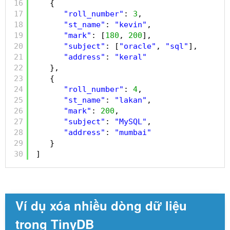
16
{
17
"roll_number"
: 
3
,
18
"st_name"
: 
"kevin"
,
19
"mark"
: [
180
, 
200
],
20
"subject"
: [
"oracle"
, 
"sql"
],
21
"address"
: 
"keral"
22
},
23
{
24
"roll_number"
: 
4
,
25
"st_name"
: 
"lakan"
,
26
"mark"
: 
200
,
27
"subject"
: 
"MySQL"
,
28
"address"
: 
"mumbai"
29
}
30
]
Ví dụ xóa nhiều dòng dữ liệu
trong TinyDB