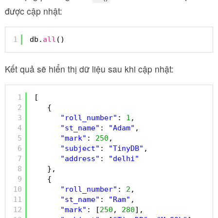
được cập nhật:
1
db.
all
()
Kết quả sẽ hiển thị dữ liệu sau khi cập nhật:
1
[
2
{
3
"roll_number"
: 
1
,
4
"st_name"
: 
"Adam"
,
5
"mark"
: 
250
,
6
"subject"
: 
"TinyDB"
,
7
"address"
: 
"delhi"
8
},
9
{
10
"roll_number"
: 
2
,
11
"st_name"
: 
"Ram"
,
12
"mark"
: [
250
, 
280
],