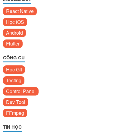
React Native
Học iOS
Android
Flutter
CÔNG CỤ
Học Git
Testing
Control Panel
Dev Tool
FFmpeg
TIN HỌC