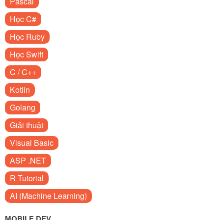
Pascal
Học C#
Học Ruby
Học Swift
C / C++
Kotlin
Golang
Giải thuật
Visual Basic
ASP .NET
R Tutorial
AI (Machine Learning)
MOBILE DEV