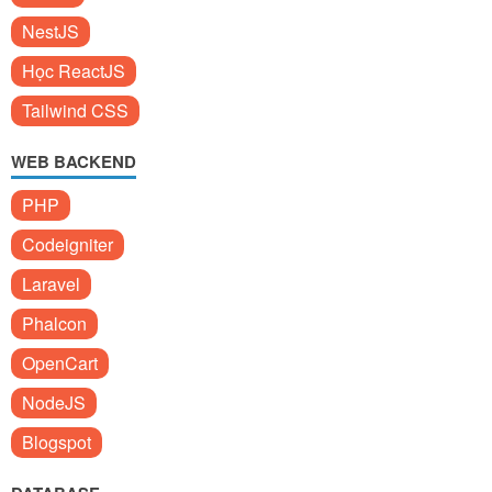
NestJS
Học ReactJS
Tailwind CSS
WEB BACKEND
PHP
Codeigniter
Laravel
Phalcon
OpenCart
NodeJS
Blogspot