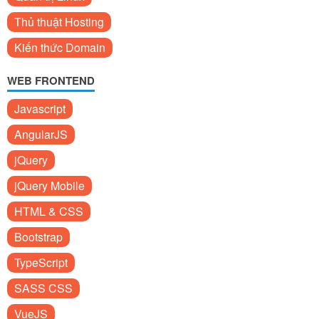
Thủ thuật Hosting
Kiến thức Domain
WEB FRONTEND
Javascript
AngularJS
jQuery
jQuery Mobile
HTML & CSS
Bootstrap
TypeScript
SASS CSS
VueJS