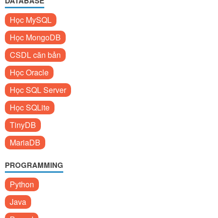
DATABASE
Học MySQL
Học MongoDB
CSDL căn bản
Học Oracle
Học SQL Server
Học SQLite
TinyDB
MariaDB
PROGRAMMING
Python
Java