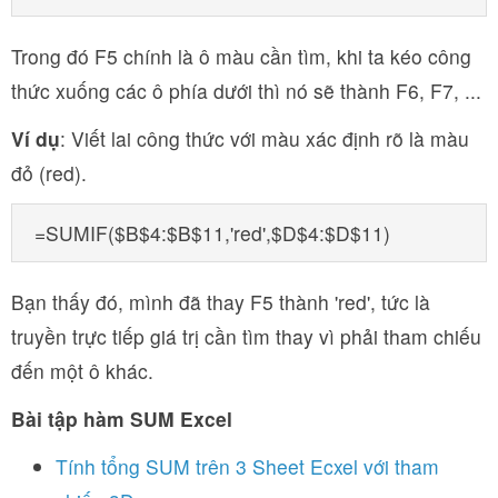
Trong đó F5 chính là ô màu cần tìm, khi ta kéo công
thức xuống các ô phía dưới thì nó sẽ thành F6, F7, ...
Ví dụ
: Viết lai công thức với màu xác định rõ là màu
đỏ (red).
=SUMIF($B$4:$B$11,'red',$D$4:$D$11)
Bạn thấy đó, mình đã thay F5 thành 'red', tức là
truyền trực tiếp giá trị cần tìm thay vì phải tham chiếu
đến một ô khác.
Bài tập hàm SUM Excel
Tính tổng SUM trên 3 Sheet Ecxel với tham