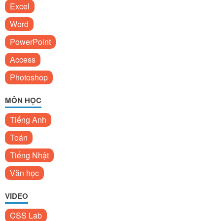
Excel
Word
PowerPoint
Access
Photoshop
MÔN HỌC
Tiếng Anh
Toán
Tiếng Nhật
Văn học
VIDEO
CSS Lab