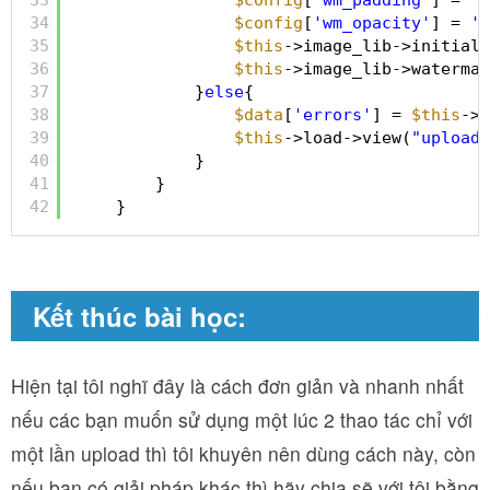
34
$config
[
'wm_opacity'
] = 
'5
35
$this
->image_lib->initiali
36
$this
->image_lib->watermar
37
}
else
{
38
$data
[
'errors'
] = 
$this
->u
39
$this
->load->view(
"upload_
40
}
41
}
42
}
Kết thúc bài học:
Hiện tại tôi nghĩ đây là cách đơn giản và nhanh nhất
nếu các bạn muốn sử dụng một lúc 2 thao tác chỉ với
một lần upload thì tôi khuyên nên dùng cách này, còn
nếu bạn có giải pháp khác thì hãy chia sẽ với tôi bằng