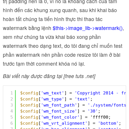
trị padding nên là 0, vì nó là khoảng cách của tấm
hình đến các khung xung quanh, sau khi khai báo
hoàn tất chúng ta tiến hình thực thi thao tác
watermark bằng lệnh
$this->image_lib->watermark()
,
xem như chúng ta vừa khai báo xong phần
watermark theo dạng text, do tôi đang chỉ muốn test
phần watermark nên phần code resize tôi làm ở bài
trước tạm thời comment khóa nó lại.
Bài viết này được đăng tại [free tuts .net]
1
$config
[
'wm_text'
] = 
'Copyright 2014 - fre
2
$config
[
'wm_type'
] = 
'text'
;
3
$config
[
'wm_font_path'
] = 
'./system/fonts/
4
$config
[
'wm_font_size'
] = 
'30'
;
5
$config
[
'wm_font_color'
] = 'ffff00;
6
$config
[
'wm_vrt_alignment'
] = 
'bottom'
;