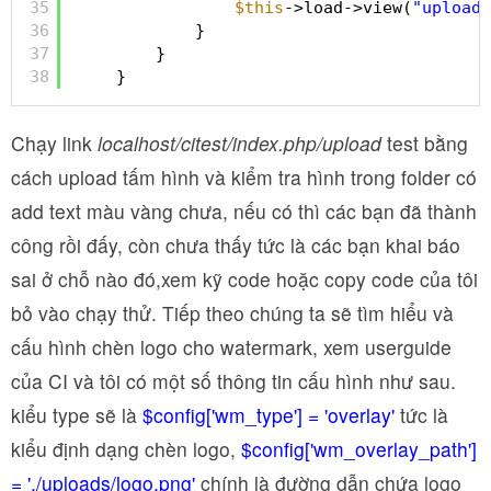
35
$this
->load->view(
"upload_
36
}
37
}
38
}       
Chạy link
localhost/citest/index.php/upload
test bằng
cách upload tấm hình và kiểm tra hình trong folder có
add text màu vàng chưa, nếu có thì các bạn đã thành
công rồi đấy, còn chưa thấy tức là các bạn khai báo
sai ở chỗ nào đó,xem kỹ code hoặc copy code của tôi
bỏ vào chạy thử. Tiếp theo chúng ta sẽ tìm hiểu và
cấu hình chèn logo cho watermark, xem userguide
của CI và tôi có một số thông tin cấu hình như sau.
kiểu type sẽ là
$config['wm_type'] = 'overlay'
tức là
kiểu định dạng chèn logo,
$config['wm_overlay_path']
= './uploads/logo.png'
chính là đường dẫn chứa logo