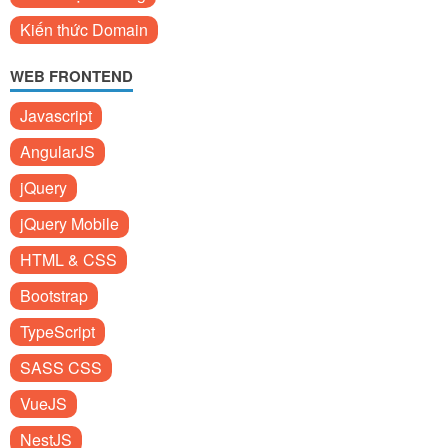
Kiến thức Domain
WEB FRONTEND
Javascript
AngularJS
jQuery
jQuery Mobile
HTML & CSS
Bootstrap
TypeScript
SASS CSS
VueJS
NestJS