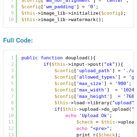
7
$config
[
'wm_hor_alignment'
] = 
'center'
;
8
$config
[
'wm_padding'
] = 
'0'
;
9
$this
->image_lib->initialize(
$config
);
10
$this
->image_lib->watermark();
Full Code:
1
public
function
doupload(){
2
if
(
$this
->input->post(
"ok"
)){
3
$config
[
'upload_path'
] = 
'./up
4
$config
[
'allowed_types'
] = 
'gi
5
$config
[
'max_size'
] = 
'900'
;
6
$config
[
'max_width'
]  = 
'1024'
7
$config
[
'max_height'
]  = 
'768'
8
$this
->load->library(
"upload"
,
9
if
(
$this
->upload->do_upload(
"i
10
echo
'Upload Ok'
;
11
$check
= 
$this
->upload
12
echo
"<pre>"
;
13
print_r(
$check
);