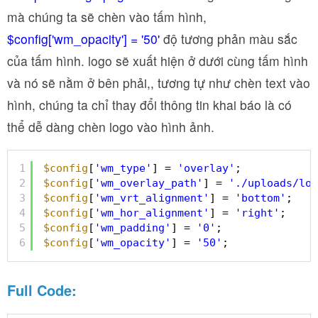
mà chúng ta sẽ chèn vào tấm hình,
$config['wm_opacity'] = '50'
độ tương phản màu sắc
của tấm hình. logo sẽ xuất hiện ở dưới cùng tấm hình
và nó sẽ nằm ở bên phải,, tương tự như chèn text vào
hình, chúng ta chỉ thay đổi thông tin khai báo là có
thể dễ dàng chèn logo vào hình ảnh.
1
$config
[
'wm_type'
] = 
'overlay'
;
2
$config
[
'wm_overlay_path'
] = 
'./uploads/log
3
$config
[
'wm_vrt_alignment'
] = 
'bottom'
;
4
$config
[
'wm_hor_alignment'
] = 
'right'
;
5
$config
[
'wm_padding'
] = 
'0'
;
6
$config
[
'wm_opacity'
] = 
'50'
;
Full Code: