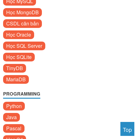
Học MySQL
Học MongoDB
CSDL căn bản
Học Oracle
Học SQL Server
Học SQLite
TinyDB
MariaDB
PROGRAMMING
Python
Java
Pascal
Top