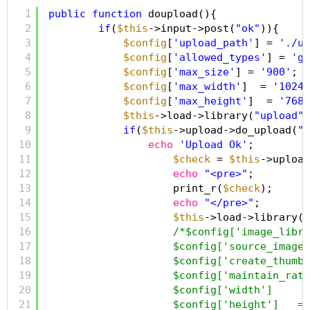
1
public
function
doupload(){
2
if
(
$this
->input->post(
"ok"
)){
3
$config
[
'upload_path'
] = 
'./up
4
$config
[
'allowed_types'
] = 
'gi
5
$config
[
'max_size'
] = 
'900'
;
6
$config
[
'max_width'
]  = 
'1024'
7
$config
[
'max_height'
]  = 
'768'
8
$this
->load->library(
"upload"
,
9
if
(
$this
->upload->do_upload(
"i
10
echo
'Upload Ok'
;
11
$check
= 
$this
->upload
12
echo
"<pre>"
;
13
print_r(
$check
);
14
echo
"</pre>"
;
15
$this
->load->library(
"
16
/*$config['image_libra
17
$config['source_image'
18
$config['create_thumb'
19
$config['maintain_rati
20
$config['width']     =
21
$config['height']   = 