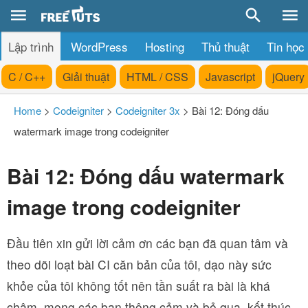
Lập trình
WordPress
Hosting
Thủ thuật
Tin học
C / C++
Giải thuật
HTML / CSS
Javascript
jQuery
Home
>
Codeigniter
>
Codeigniter 3x
>
Bài 12: Đóng dấu
watermark image trong codeigniter
Bài 12: Đóng dấu watermark
image trong codeigniter
Đầu tiên xin gửi lời cảm ơn các bạn đã quan tâm và
theo dõi loạt bài CI căn bản của tôi, dạo này sức
khỏe của tôi không tốt nên tần suất ra bài là khá
chậm, mong các bạn thông cảm và bỏ qua, kết thúc