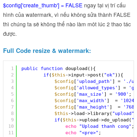
$config['create_thumb'] = FALSE
ngay tại vị trí cấu
hình của watermark, vì nếu không sửa thành FALSE
thì chúng ta sẽ không thể nào làm môt lúc 2 thao tác
được.
Full Code resize & watermark:
1
public
function
doupload(){
2
if
(
$this
->input->post(
"ok"
)){
3
$config
[
'upload_path'
] = 
'./up
4
$config
[
'allowed_types'
] = 
'gi
5
$config
[
'max_size'
] = 
'900'
;
6
$config
[
'max_width'
]  = 
'1024'
7
$config
[
'max_height'
]  = 
'768'
8
$this
->load->library(
"upload"
,
9
if
(
$this
->upload->do_upload(
"i
10
echo
"Upload thanh cong"
;
11
echo
"<pre>"
;