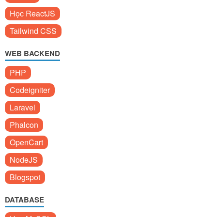
Học ReactJS
Tailwind CSS
WEB BACKEND
PHP
Codeigniter
Laravel
Phalcon
OpenCart
NodeJS
Blogspot
DATABASE