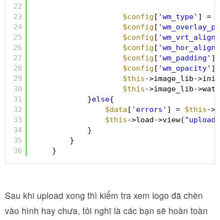
22
23
$config
[
'wm_type'
] = 
'
24
$config
[
'wm_overlay_pa
25
$config
[
'wm_vrt_alignm
26
$config
[
'wm_hor_alignm
27
$config
[
'wm_padding'
] 
28
$config
[
'wm_opacity'
] 
29
$this
->image_lib->init
30
$this
->image_lib->wate
31
}
else
{
32
$data
[
'errors'
] = 
$this
->u
33
$this
->load->view(
"upload_
34
}
35
}
36
}
Sau khi upload xong thì kiểm tra xem logo đã chèn
vào hình hay chưa, tôi nghĩ là các bạn sẽ hoàn toàn