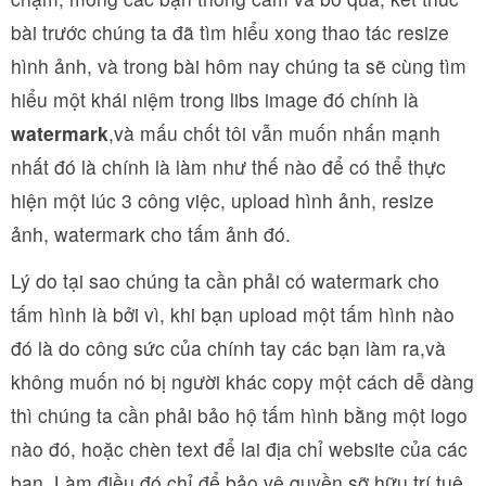
bài trước chúng ta đã tìm hiểu xong thao tác resize
hình ảnh, và trong bài hôm nay chúng ta sẽ cùng tìm
hiểu một khái niệm trong libs image đó chính là
watermark
,và mấu chốt tôi vẫn muốn nhấn mạnh
nhất đó là chính là làm như thế nào để có thể thực
hiện một lúc 3 công việc, upload hình ảnh, resize
ảnh, watermark cho tấm ảnh đó.
Lý do tại sao chúng ta cần phải có watermark cho
tấm hình là bởi vì, khi bạn upload một tấm hình nào
đó là do công sức của chính tay các bạn làm ra,và
không muốn nó bị người khác copy một cách dễ dàng
thì chúng ta cần phải bảo hộ tấm hình bằng một logo
nào đó, hoặc chèn text để lai địa chỉ website của các
bạn. Làm điều đó chỉ để bảo vệ quyền sỡ hữu trí tuệ