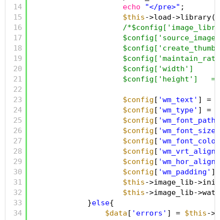
14
echo
"</pre>"
;
15
$this
->load->library(
"
16
/*$config['image_libra
17
$config['source_image'
18
$config['create_thumb'
19
$config['maintain_rati
20
$config['width']     =
21
$config['height']   = 
22
23
$config
[
'wm_text'
] = 
'
24
$config
[
'wm_type'
] = 
'
25
$config
[
'wm_font_path'
26
$config
[
'wm_font_size'
27
$config
[
'wm_font_color
28
$config
[
'wm_vrt_alignm
29
$config
[
'wm_hor_alignm
30
$config
[
'wm_padding'
] 
31
$this
->image_lib->init
32
$this
->image_lib->wate
33
}
else
{
34
$data
[
'errors'
] = 
$this
->u