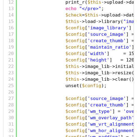
12
print_r(
$this
->upload->dat
13
echo
"</pre>"
;
14
$check
=
$this
->upload->data
15
$this
->load->library(
"imag
16
$config
[
'image_library'
] =
17
$config
[
'source_image'
] = 
18
$config
[
'create_thumb'
] = 
19
$config
[
'maintain_ratio'
] 
20
$config
[
'width'
]     = 150
21
$config
[
'height'
]   = 120;
22
$this
->image_lib->initiali
23
$this
->image_lib->resize()
24
$this
->image_lib->clear();
25
unset(
$config
);
26
27
$config
[
'source_image'
] = 
28
$config
[
'create_thumb'
] = 
29
$config
[
'wm_type'
] = 
'over
30
$config
[
'wm_overlay_path'
]
31
$config
[
'wm_vrt_alignment'
32
$config
[
'wm_hor_alignment'
33
$config
[
'wm_padding'
] = 
'0