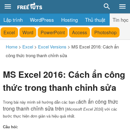
Lập trình
WordPress
Hosting
Thủ thuật
Tin học
Excel
Word
PowerPoint
Access
Photoshop
Home
>
Excel
>
Excel Versions
>
MS Excel 2016: Cách ẩn
công thức trong thanh chỉnh sửa
MS Excel 2016: Cách ẩn công
thức trong thanh chỉnh sửa
ách ẩn công thức
Trong bài này mình sẽ hướng dẫn các bạn c
trong thanh chỉnh sửa trên
 [
Microsoft Excel 2016
] với các 
bước thực hiện đơn giản và hiệu quả nhất.
Câu hỏi: