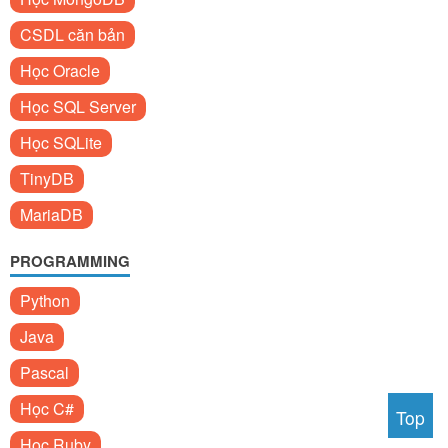
CSDL căn bản
Học Oracle
Học SQL Server
Học SQLite
TinyDB
MariaDB
PROGRAMMING
Python
Java
Pascal
Học C#
Top
Học Ruby