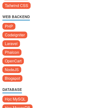
Tailwind CSS
WEB BACKEND
PHP
Codeigniter
Laravel
Phalcon
OpenCart
NodeJS
Blogspot
DATABASE
Học MySQL
Học MongoDB