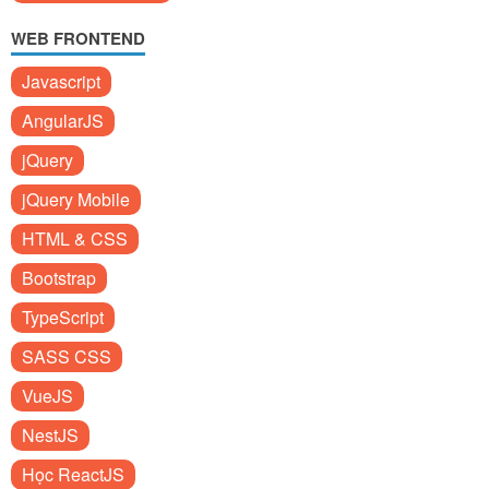
WEB FRONTEND
Javascript
AngularJS
jQuery
jQuery Mobile
HTML & CSS
Bootstrap
TypeScript
SASS CSS
VueJS
NestJS
Học ReactJS