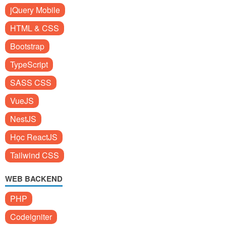
jQuery Mobile
HTML & CSS
Bootstrap
TypeScript
SASS CSS
VueJS
NestJS
Học ReactJS
Tailwind CSS
WEB BACKEND
PHP
Codeigniter