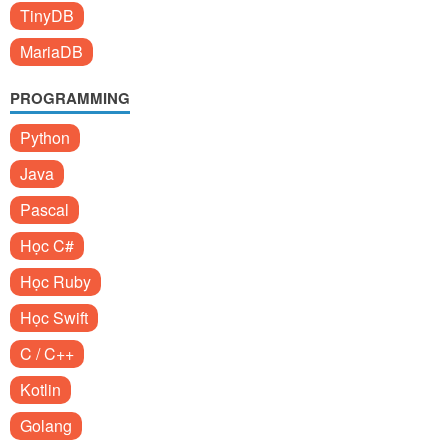
TinyDB
MariaDB
PROGRAMMING
Python
Java
Pascal
Học C#
Học Ruby
Học Swift
C / C++
Kotlin
Golang