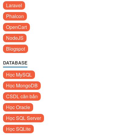
Laravel
Phalcon
OpenCart
NodeJS
Blogspot
DATABASE
Học MySQL
Học MongoDB
CSDL căn bản
Học Oracle
Học SQL Server
Học SQLite