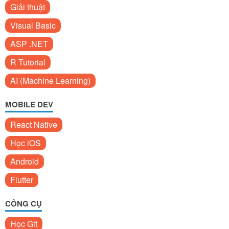
Giải thuật
Visual Basic
ASP .NET
R Tutorial
AI (Machine Learning)
MOBILE DEV
React Native
Học iOS
Android
Flutter
CÔNG CỤ
Học Git