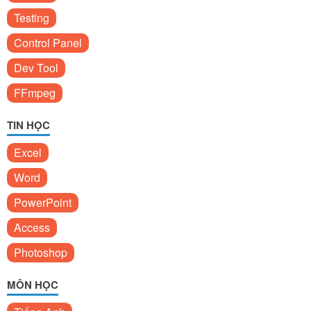
Testing
Control Panel
Dev Tool
FFmpeg
TIN HỌC
Excel
Word
PowerPoint
Access
Photoshop
MÔN HỌC