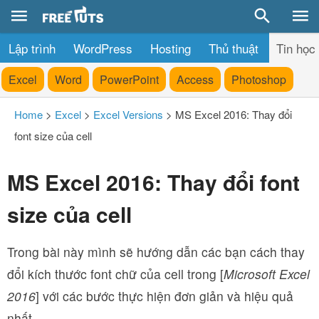
Lập trình
WordPress
Hosting
Thủ thuật
Tin học
Excel
Word
PowerPoint
Access
Photoshop
Home
>
Excel
>
Excel Versions
>
MS Excel 2016: Thay đổi
font size của cell
MS Excel 2016: Thay đổi font
size của cell
Trong bài này mình sẽ hướng dẫn các bạn cách thay
đổi kích thước font chữ của cell trong [
Microsoft Excel
2016
] với các bước thực hiện đơn giản và hiệu quả
nhất.