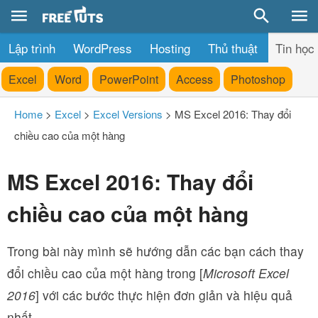
Lập trình
WordPress
Hosting
Thủ thuật
Tin học
Excel
Word
PowerPoint
Access
Photoshop
Home
>
Excel
>
Excel Versions
>
MS Excel 2016: Thay đổi
chiều cao của một hàng
MS Excel 2016: Thay đổi
chiều cao của một hàng
Trong bài này mình sẽ hướng dẫn các bạn cách thay
đổi chiều cao của một hàng trong [
Microsoft Excel
2016
] với các bước thực hiện đơn giản và hiệu quả
nhất.