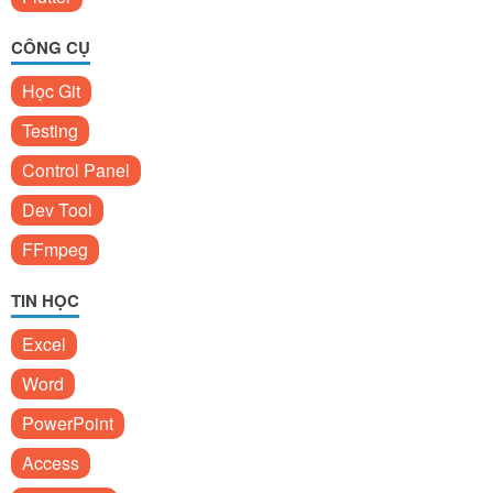
CÔNG CỤ
Học Git
Testing
Control Panel
Dev Tool
FFmpeg
TIN HỌC
Excel
Word
PowerPoint
Access