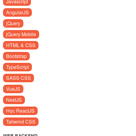
Javascript
AngularJS
jQuery
jQuery Mobile
HTML & CSS
Bootstrap
TypeScript
SASS CSS
VueJS
NestJS
Học ReactJS
Tailwind CSS
WEB BACKEND