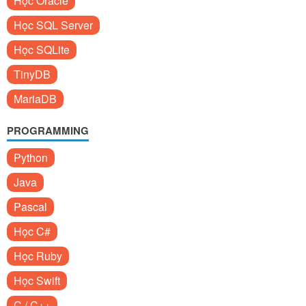
Học Oracle
Học SQL Server
Học SQLite
TinyDB
MariaDB
PROGRAMMING
Python
Java
Pascal
Học C#
Học Ruby
Học Swift
C / C++