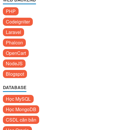
PHP
Codeigniter
Laravel
Phalcon
OpenCart
NodeJS
Blogspot
DATABASE
Học MySQL
Học MongoDB
CSDL căn bản