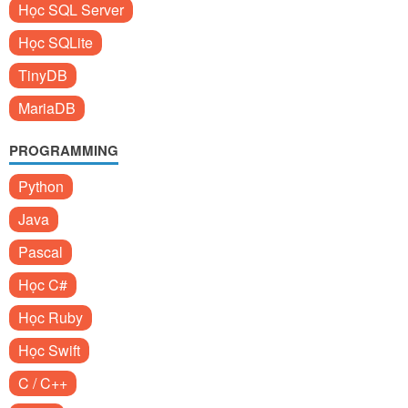
Học SQL Server
Học SQLite
TinyDB
MariaDB
PROGRAMMING
Python
Java
Pascal
Học C#
Học Ruby
Học Swift
C / C++