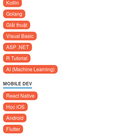
Kotlin
Golang
Giải thuật
Visual Basic
ASP .NET
R Tutorial
AI (Machine Learning)
MOBILE DEV
React Native
Học iOS
Android
Flutter