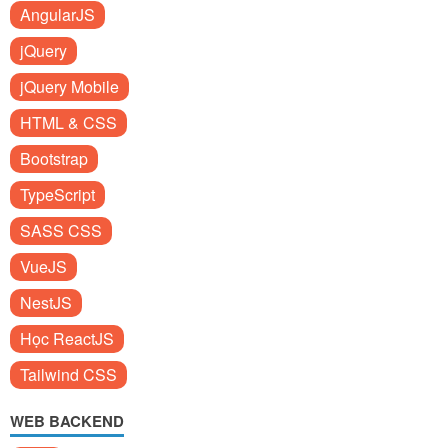
AngularJS
jQuery
jQuery Mobile
HTML & CSS
Bootstrap
TypeScript
SASS CSS
VueJS
NestJS
Học ReactJS
Tailwind CSS
WEB BACKEND