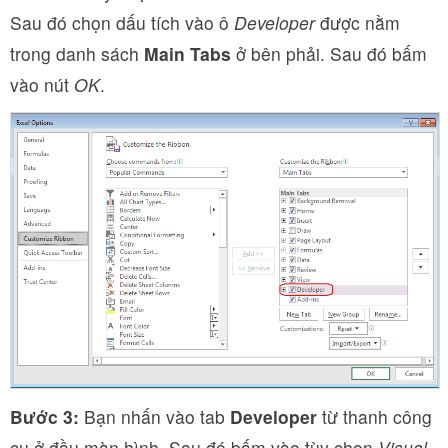
Sau đó chọn dấu tích vào ô
Developer
được nằm
trong danh sách
Main Tabs
ở bên phải. Sau đó bấm
vào nút
OK
.
Bước 3:
Bạn nhấn vào tab
Developer
từ thanh công
cụ ở đầu màn hình. Sau đó bấm vào tùy chọn
Visual