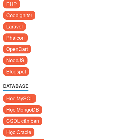
PHP
Codeigniter
Laravel
Phalcon
OpenCart
NodeJS
Blogspot
DATABASE
Học MySQL
Học MongoDB
CSDL căn bản
Học Oracle