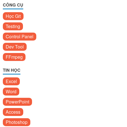
CÔNG CỤ
Học Git
Testing
Control Panel
Dev Tool
FFmpeg
TIN HỌC
Excel
Word
PowerPoint
Access
Photoshop