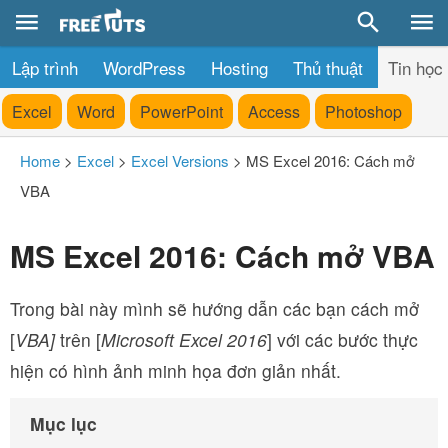
Lập trình
WordPress
Hosting
Thủ thuật
Tin học
Excel
Word
PowerPoint
Access
Photoshop
Home
>
Excel
>
Excel Versions
>
MS Excel 2016: Cách mở
VBA
MS Excel 2016: Cách mở VBA
Trong bài này mình sẽ hướng dẫn các bạn cách mở
[
VBA]
trên [
Microsoft Excel 2016
] với các bước thực
hiện có hình ảnh minh họa đơn giản nhất.
Mục lục