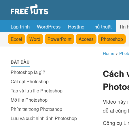
Lập trình
WordPress
Hosting
Thủ thuật
Tin 
Excel
Word
PowerPoint
Access
Photoshop
Home
>
Phot
BẮT ĐẦU
Cách 
Photoshop là gì?
Cài đặt Photoshop
Photo
Tạo và lưu file Photoshop
Mở file Photoshop
Video này 
Phím tắt trong Photoshop
dễ ai cũng
Lưu và xuất hình ảnh Photoshop
Công cụ Li