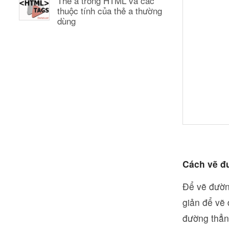
Thẻ a trong HTML và các
thuộc tính của thẻ a thường
dùng
Cách vẽ đ
Để vẽ đường
giản để vẽ
đường thẳn