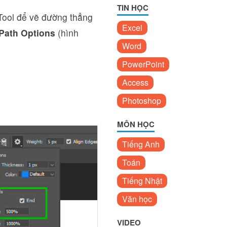
TIN HỌC
Tool để vẽ đường thẳng
Excel
Path Options
(hình
Word
PowerPoint
Access
Photoshop
MÔN HỌC
Tiếng Anh
Toán
Tiếng Nhật
Văn học
VIDEO