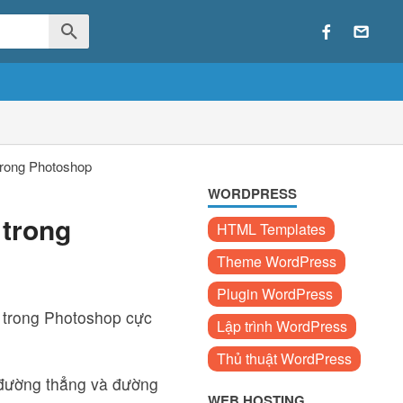
trong Photoshop
WORDPRESS
trong
HTML Templates
Theme WordPress
Plugin WordPress
 trong Photoshop cực
Lập trình WordPress
Thủ thuật WordPress
 đường thẳng và đường
WEB HOSTING