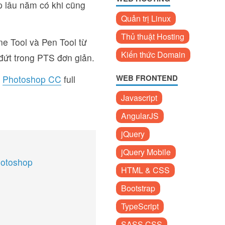
 lâu năm có khi cũng
Quản trị Linux
Thủ thuật Hosting
e Tool và Pen Tool từ
Kiến thức Domain
đứt trong PTS đơn giản.
WEB FRONTEND
y
Photoshop CC
full
Javascript
AngularJS
jQuery
jQuery Mobile
hotoshop
HTML & CSS
Bootstrap
TypeScript
SASS CSS