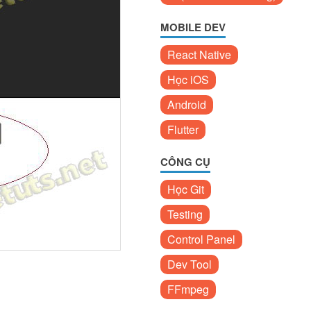
MOBILE DEV
React Native
Học iOS
Android
Flutter
CÔNG CỤ
Học Git
Testing
Control Panel
Dev Tool
FFmpeg