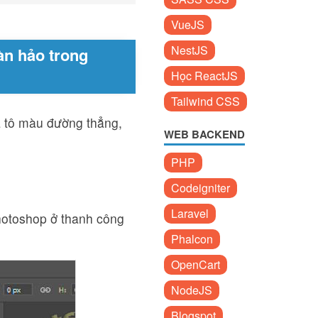
VueJS
NestJS
n hảo trong
Học ReactJS
Tailwind CSS
à tô màu đường thẳng,
WEB BACKEND
PHP
Codeigniter
Laravel
otoshop ở thanh công
Phalcon
OpenCart
NodeJS
Blogspot