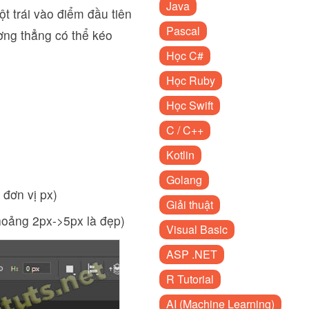
Java
 trái vào điểm đầu tiên
Pascal
ờng thẳng có thể kéo
Học C#
Học Ruby
Học Swift
C / C++
Kotlin
Golang
đơn vị px)
Giải thuật
hoảng 2px->5px là đẹp)
Visual Basic
ASP .NET
R Tutorial
AI (Machine Learning)