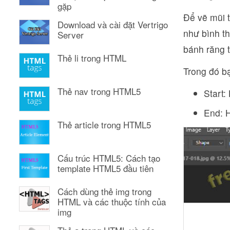
gặp
Để vẽ mũi 
Download và cài đặt Vertrigo
như bình t
Server
bánh răng t
Thẻ li trong HTML
Trong đó bạ
Thẻ nav trong HTML5
Start:
End: H
Thẻ article trong HTML5
Cấu trúc HTML5: Cách tạo
template HTML5 đầu tiên
Cách dùng thẻ img trong
HTML và các thuộc tính của
img