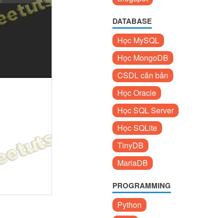
DATABASE
Học MySQL
Học MongoDB
CSDL căn bản
Học Oracle
Học SQL Server
Học SQLite
TinyDB
MariaDB
PROGRAMMING
Python