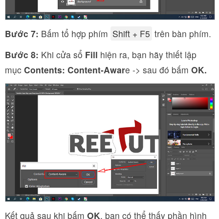
Bước 7:
Bấm tổ hợp phím
Shift + F5
trên bàn phím.
Bước 8:
Khi cửa sổ
Fill
hiện ra, bạn hãy thiết lập
mục
Contents: Content-Awar
e -> sau đó bấm
OK.
Kết quả sau khi bấm
OK
, bạn có thể thấy phần hình