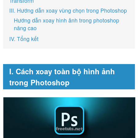
Transform
III. Hướng dẫn xoay vùng chọn trong Photoshop
Hướng dẫn xoay hình ảnh trong photoshop
nâng cao
IV. Tổng kết
I. Cách xoay toàn bộ hình ảnh
trong Photoshop