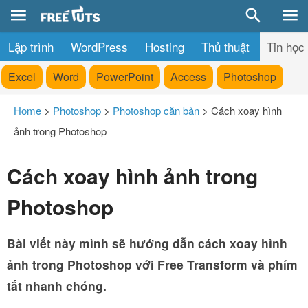
Lập trình
WordPress
Hosting
Thủ thuật
Tin học
Excel
Word
PowerPoint
Access
Photoshop
Home
>
Photoshop
>
Photoshop căn bản
>
Cách xoay hình
ảnh trong Photoshop
Cách xoay hình ảnh trong
Photoshop
Bài viết này mình sẽ hướng dẫn cách xoay hình
ảnh trong Photoshop với Free Transform và phím
tắt nhanh chóng.