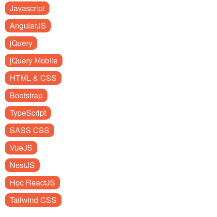
Javascript
AngularJS
jQuery
jQuery Mobile
HTML & CSS
Bootstrap
TypeScript
SASS CSS
VueJS
NestJS
Học ReactJS
Tailwind CSS