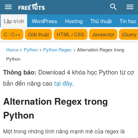
Lập trình
WordPress
Hosting
Thủ thuật
Tin học
C / C++
Giải thuật
HTML / CSS
Javascript
jQuery
Home
>
Python
>
Python Regex
>
Alternation Regex trong
Python
Thông báo:
Download 4 khóa học Python từ cơ
bản đến nâng cao
tại đây
.
Alternation Regex trong
Python
Một trong những tính năng mạnh mẽ của regex là