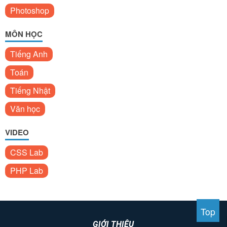
Photoshop
MÔN HỌC
Tiếng Anh
Toán
Tiếng Nhật
Văn học
VIDEO
CSS Lab
PHP Lab
Top
GIỚI THIỆU