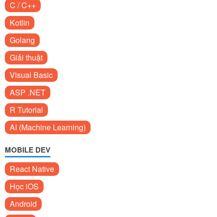
C / C++
Kotlin
Golang
Giải thuật
Visual Basic
ASP .NET
R Tutorial
AI (Machine Learning)
MOBILE DEV
React Native
Học iOS
Android