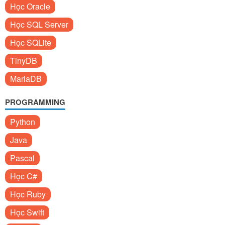
Học Oracle
Học SQL Server
Học SQLite
TinyDB
MariaDB
PROGRAMMING
Python
Java
Pascal
Học C#
Học Ruby
Học Swift