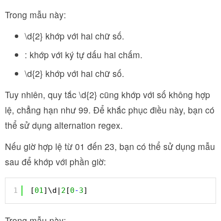
Trong mẫu này:
\d{2} khớp với hai chữ số.
: khớp với ký tự dấu hai chấm.
\d{2} khớp với hai chữ số.
Tuy nhiên, quy tắc \d{2} cũng khớp với số không hợp
lệ, chẳng hạn như 99. Để khắc phục điều này, bạn có
thể sử dụng alternation regex.
Nếu giờ hợp lệ từ 01 đến 23, bạn có thể sử dụng mẫu
sau để khớp với phần giờ:
1
[
01
]\d|
2
[
0
-
3
]
Trong mẫu này: