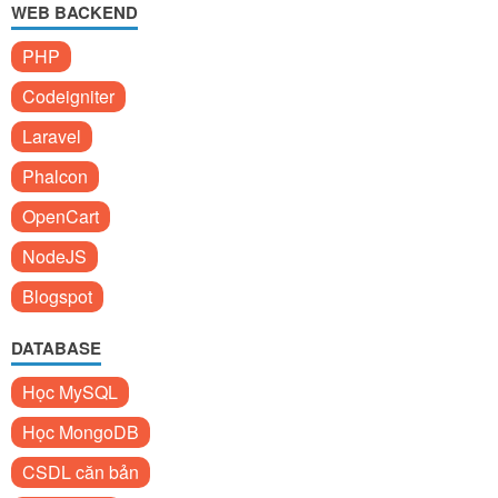
WEB BACKEND
PHP
Codeigniter
Laravel
Phalcon
OpenCart
NodeJS
Blogspot
DATABASE
Học MySQL
Học MongoDB
CSDL căn bản