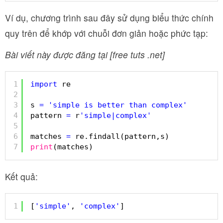
Ví dụ, chương trình sau đây sử dụng biểu thức chính
quy trên để khớp với chuỗi đơn giản hoặc phức tạp:
Bài viết này được đăng tại [free tuts .net]
1
import
re
2
3
s 
=
'simple is better than complex'
4
pattern 
=
r
'simple|complex'
5
6
matches 
=
re.findall(pattern,s)
7
print
(matches)
Kết quả:
1
[
'simple'
, 
'complex'
]