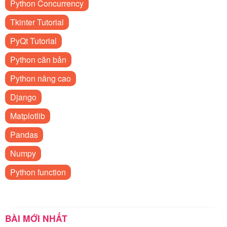
Python Concurrency
Tkinter Tutorial
PyQt Tutorial
Python căn bản
Python nâng cao
Django
Matplotlib
Pandas
Numpy
Python function
BÀI MỚI NHẤT