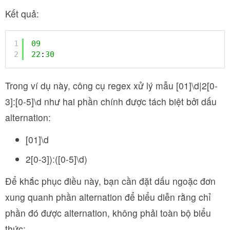
Kết quả:
1
09
2
22
:
30
Trong ví dụ này, công cụ regex xử lý mẫu [01]\d|2[0-
3]:[0-5]\d như hai phần chính được tách biệt bởi dấu
alternation:
[01]\d
2[0-3]):([0-5]\d)
Để khắc phục điều này, bạn cần đặt dấu ngoặc đơn
xung quanh phần alternation để biểu diễn rằng chỉ
phần đó được alternation, không phải toàn bộ biểu
thức: