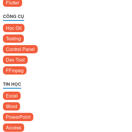
Flutter
CÔNG CỤ
Học Git
Testing
Control Panel
Dev Tool
FFmpeg
TIN HỌC
Excel
Word
PowerPoint
Access