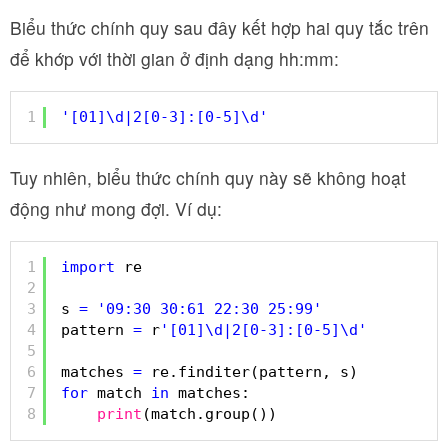
Biểu thức chính quy sau đây kết hợp hai quy tắc trên
để khớp với thời gian ở định dạng hh:mm:
1
'[01]\d|2[0-3]:[0-5]\d'
Tuy nhiên, biểu thức chính quy này sẽ không hoạt
động như mong đợi. Ví dụ:
1
import
re
2
3
s 
=
'09:30 30:61 22:30 25:99'
4
pattern 
=
r
'[01]\d|2[0-3]:[0-5]\d'
5
6
matches 
=
re.finditer(pattern, s)
7
for
match 
in
matches:
8
print
(match.group())