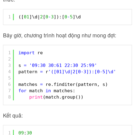
1
([
01
]\d|
2
[
0
-
3
]):[
0
-
5
]\d
Bây giờ, chương trình hoạt động như mong đợi:
1
import
re
2
3
s 
=
'09:30 30:61 22:30 25:99'
4
pattern 
=
r
'([01]\d|2[0-3]):[0-5]\d'
5
6
matches 
=
re.finditer(pattern, s)
7
for
match 
in
matches:
8
print
(match.group())
Kết quả:
1
09
:
30