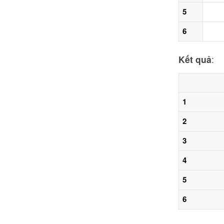
5
6
Kết quả
:
1
2
3
4
5
6