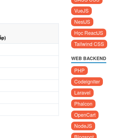
VueJS
NestJS
Học ReactJS
ấp)
Tailwind CSS
WEB BACKEND
PHP
Codeigniter
Laravel
Phalcon
OpenCart
NodeJS
Blogspot