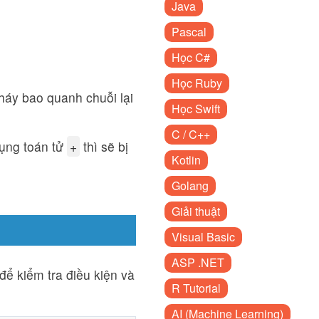
Java
Pascal
Học C#
Học Ruby
nháy bao quanh chuỗi lại
Học Swift
C / C++
dụng toán tử
+
thì sẽ bị
Kotlin
Golang
Giải thuật
Visual Basic
ASP .NET
ể kiểm tra điều kiện và
R Tutorial
AI (Machine Learning)