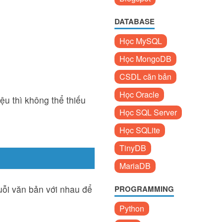
DATABASE
Học MySQL
Học MongoDB
CSDL căn bản
Học Oracle
ệu thì không thể thiếu
Học SQL Server
Học SQLite
TinyDB
MariaDB
uỗi văn bản với nhau để
PROGRAMMING
Python