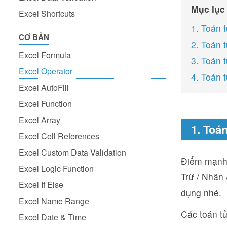
Mục lục
Excel Shortcuts
1. Toán 
CƠ BẢN
2. Toán t
Excel Formula
3. Toán 
Excel Operator
4. Toán 
Excel AutoFill
Excel Function
Excel Array
1. Toá
Excel Cell References
Excel Custom Data Validation
Điểm mạnh c
Excel Logic Function
Trừ / Nhân 
Excel If Else
dụng nhé.
Excel Name Range
Các toán tử
Excel Date & Time