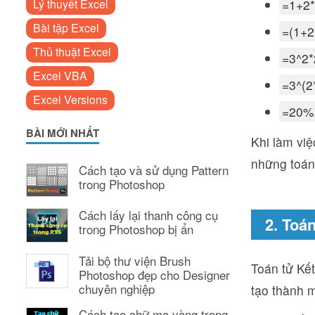
Lý thuyết Excel
=1+2
Bài tập Excel
=(1+2
Thủ thuật Excel
=3^2*
Excel VBA
=3^(2
Excel Versions
=20%
BÀI MỚI NHẤT
Khi làm việ
những toán
Cách tạo và sử dụng Pattern
trong Photoshop
Cách lấy lại thanh công cụ
2. Toán
trong Photoshop bị ẩn
Tải bộ thư viện Brush
Toán tử Kết
Photoshop đẹp cho Designer
chuyên nghiệp
tạo thành m
Cách tạo chữ mạ vàng trong