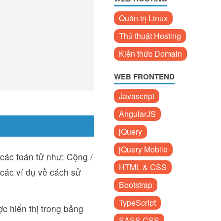
Quản trị Linux
Thủ thuật Hosting
Kiến thức Domain
WEB FRONTEND
Javascript
AngularJS
jQuery
jQuery Mobile
các toán tử như: Cộng /
HTML & CSS
 các ví dụ về cách sử
Bootstrap
TypeScript
c hiển thị trong bảng
SASS CSS