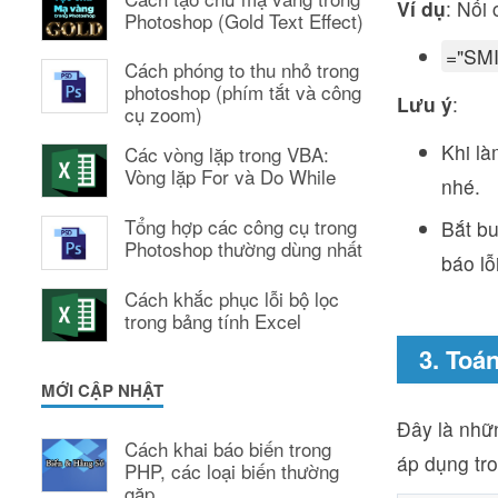
Ví dụ
: Nối
Photoshop (Gold Text Effect)
="SMI
Cách phóng to thu nhỏ trong
photoshop (phím tắt và công
Lưu ý
:
cụ zoom)
Khi là
Các vòng lặp trong VBA:
Vòng lặp For và Do While
nhé.
Tổng hợp các công cụ trong
Bắt b
Photoshop thường dùng nhất
báo lỗ
Cách khắc phục lỗi bộ lọc
trong bảng tính Excel
3. Toá
MỚI CẬP NHẬT
Đây là nhữ
Cách khai báo biến trong
áp dụng tr
PHP, các loại biến thường
gặp