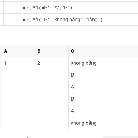
=IF( A1<=B1, "A", "B" )
=IF( A1<>B1, "không bằng", "bằng" )
A
B
C
1
2
không bằng
B
A
B
A
không bằng