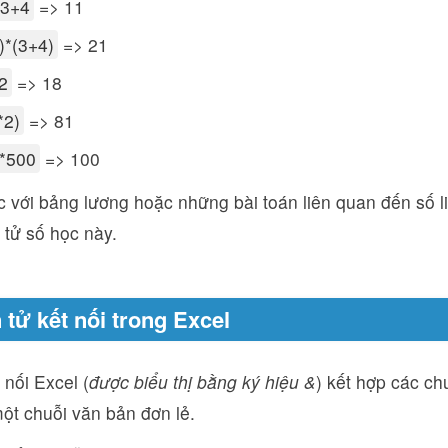
*3+4
=> 11
)*(3+4)
=> 21
2
=> 18
*2)
=> 81
*500
=> 100
c với bảng lương hoặc những bài toán liên quan đến số li
 tử số học này.
 tử kết nối trong Excel
 nối Excel (
được biểu thị bằng ký hiệu &
) kết hợp các ch
ột chuỗi văn bản đơn lẻ.