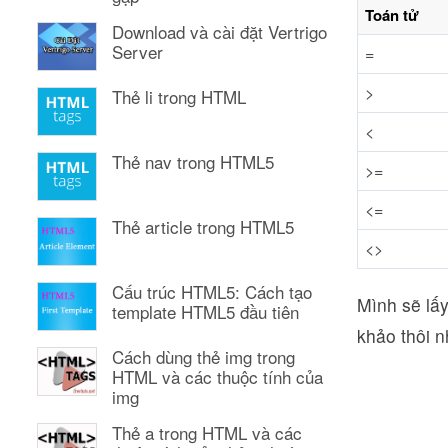
Toán tử
Download và cài đặt Vertrigo
Server
=
>
Thẻ li trong HTML
<
Thẻ nav trong HTML5
>=
<=
Thẻ article trong HTML5
<>
Cấu trúc HTML5: Cách tạo
Mình sẽ lấy
template HTML5 đầu tiên
khảo thôi n
Cách dùng thẻ img trong
HTML và các thuộc tính của
img
Thẻ a trong HTML và các