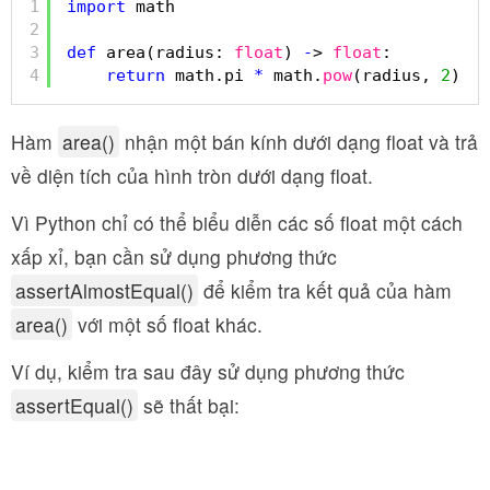
1
import
math
2
3
def
area(radius: 
float
) 
-
> 
float
:
4
return
math.pi 
*
math.
pow
(radius, 
2
)
Hàm
area()
nhận một bán kính dưới dạng float và trả
về diện tích của hình tròn dưới dạng float.
Vì Python chỉ có thể biểu diễn các số float một cách
xấp xỉ, bạn cần sử dụng phương thức
assertAlmostEqual()
để kiểm tra kết quả của hàm
area()
với một số float khác.
Ví dụ, kiểm tra sau đây sử dụng phương thức
assertEqual()
sẽ thất bại: