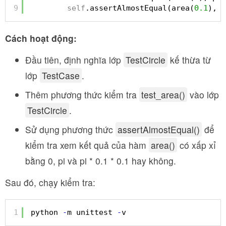
9
self
.assertAlmostEqual(area(
0.1
), p
Cách hoạt động:
Đầu tiên, định nghĩa lớp
TestCircle
kế thừa từ
lớp
TestCase
.
Thêm phương thức kiểm tra
test_area()
vào lớp
TestCircle
.
Sử dụng phương thức
assertAlmostEqual()
để
kiểm tra xem kết quả của hàm
area()
có xấp xỉ
bằng 0, pi và pi * 0.1 * 0.1 hay không.
Sau đó, chạy kiểm tra:
1
python 
-
m unittest 
-
v