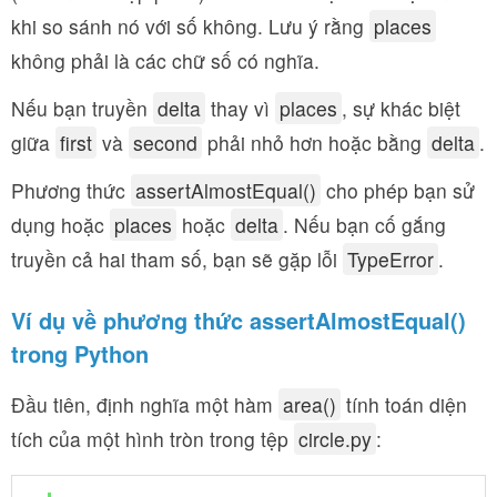
khi so sánh nó với số không. Lưu ý rằng
places
không phải là các chữ số có nghĩa.
Nếu bạn truyền
delta
thay vì
places
, sự khác biệt
giữa
first
và
second
phải nhỏ hơn hoặc bằng
delta
.
Phương thức
assertAlmostEqual()
cho phép bạn sử
dụng hoặc
places
hoặc
delta
. Nếu bạn cố gắng
truyền cả hai tham số, bạn sẽ gặp lỗi
TypeError
.
Ví dụ về phương thức assertAlmostEqual()
trong Python
Đầu tiên, định nghĩa một hàm
area()
tính toán diện
tích của một hình tròn trong tệp
circle.py
: