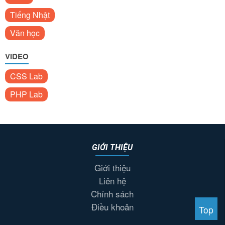
Tiếng Nhật
Văn học
VIDEO
CSS Lab
PHP Lab
GIỚI THIỆU
Giới thiệu
Liên hệ
Chính sách
Điều khoản
Top