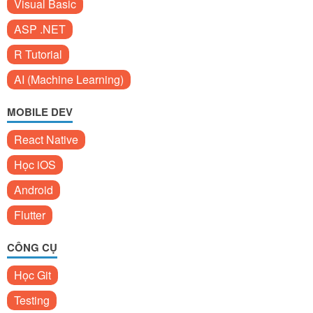
Visual Basic
ASP .NET
R Tutorial
AI (Machine Learning)
MOBILE DEV
React Native
Học iOS
Android
Flutter
CÔNG CỤ
Học Git
Testing