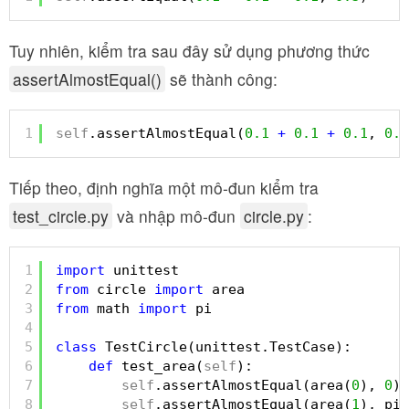
Tuy nhiên, kiểm tra sau đây sử dụng phương thức
assertAlmostEqual()
sẽ thành công:
1
self
.assertAlmostEqual(
0.1
+
0.1
+
0.1
, 
0.3
Tiếp theo, định nghĩa một mô-đun kiểm tra
test_circle.py
và nhập mô-đun
circle.py
:
1
import
unittest
2
from
circle 
import
area
3
from
math 
import
pi
4
5
class
TestCircle(unittest.TestCase):
6
def
test_area(
self
):
7
self
.assertAlmostEqual(area(
0
), 
0
)
8
self
.assertAlmostEqual(area(
1
), pi)