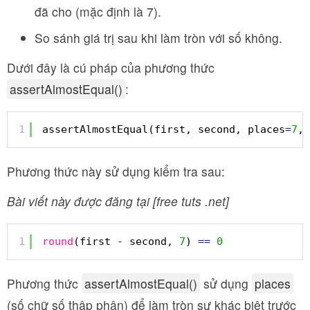
đã cho (mặc định là 7).
So sánh giá trị sau khi làm tròn với số không.
Dưới đây là cú pháp của phương thức
assertAlmostEqual()
:
1
assertAlmostEqual(first, second, places
=
7
, 
Phương thức này sử dụng kiểm tra sau:
Bài viết này được đăng tại [free tuts .net]
1
round
(first 
-
second, 
7
) 
=
=
0
Phương thức
assertAlmostEqual()
sử dụng
places
(số chữ số thập phân) để làm tròn sự khác biệt trước