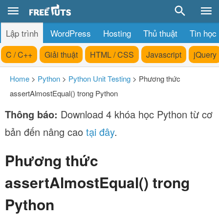
Lập trình
WordPress
Hosting
Thủ thuật
Tin học
C / C++
Giải thuật
HTML / CSS
Javascript
jQuery
Home
>
Python
>
Python Unit Testing
>
Phương thức
assertAlmostEqual() trong Python
Thông báo:
Download 4 khóa học Python từ cơ
bản đến nâng cao
tại đây
.
Phương thức
assertAlmostEqual() trong
Python