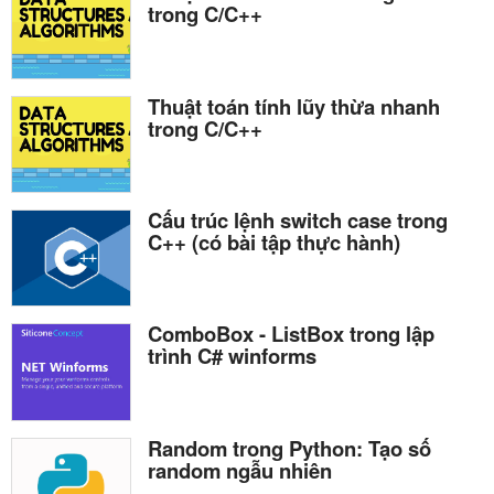
trong C/C++
Thuật toán tính lũy thừa nhanh
trong C/C++
Cấu trúc lệnh switch case trong
C++ (có bài tập thực hành)
ComboBox - ListBox trong lập
trình C# winforms
Random trong Python: Tạo số
random ngẫu nhiên