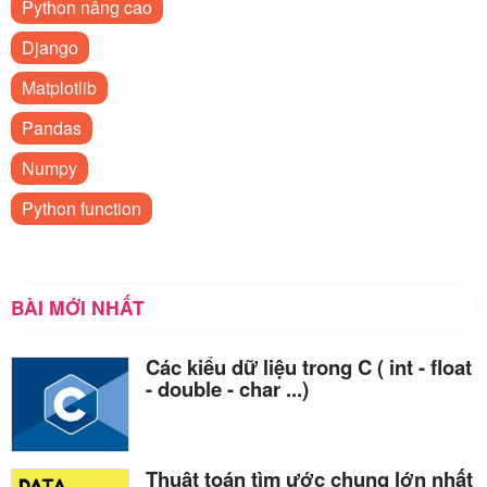
Python nâng cao
Django
Matplotlib
Pandas
Numpy
Python function
BÀI MỚI NHẤT
Các kiểu dữ liệu trong C ( int - float
- double - char ...)
Thuật toán tìm ước chung lớn nhất