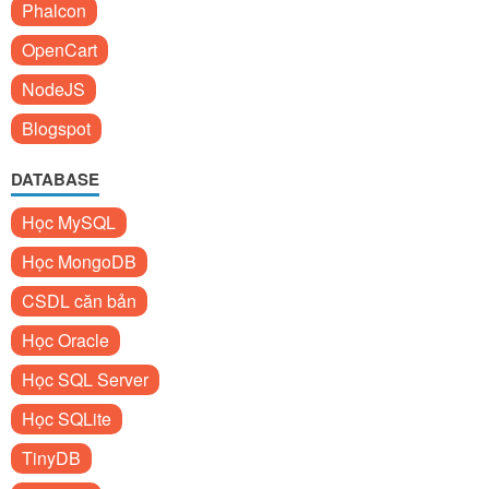
Phalcon
OpenCart
NodeJS
Blogspot
DATABASE
Học MySQL
Học MongoDB
CSDL căn bản
Học Oracle
Học SQL Server
Học SQLite
TinyDB