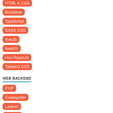
HTML & CSS
Bootstrap
TypeScript
SASS CSS
VueJS
NestJS
Học ReactJS
Tailwind CSS
WEB BACKEND
PHP
Codeigniter
Laravel