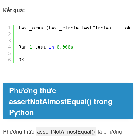
Kết quả:
1
test_area (test_circle.TestCircle) ... ok
2
3
-
-
-
-
-
-
-
-
-
-
-
-
-
-
-
-
-
-
-
-
-
-
-
-
-
-
-
-
-
-
-
-
-
-
-
-
-
-
-
-
-
-
-
4
Ran 
1
test 
in
0.000s
5
6
OK
Phương thức
assertNotAlmostEqual() trong
Python
Phương thức
assertNotAlmostEqual()
là phương