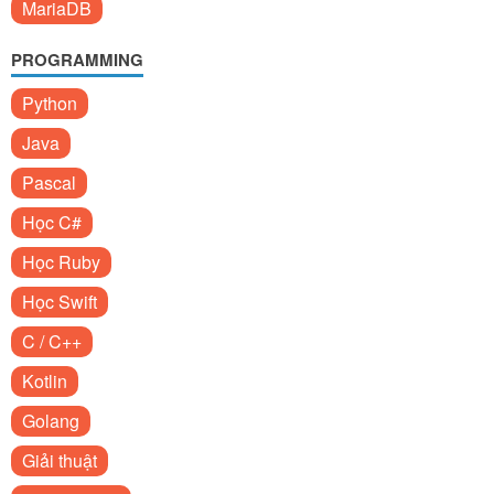
MariaDB
PROGRAMMING
Python
Java
Pascal
Học C#
Học Ruby
Học Swift
C / C++
Kotlin
Golang
Giải thuật