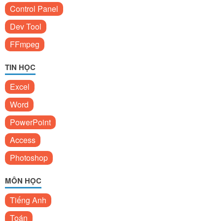
Control Panel
Dev Tool
FFmpeg
TIN HỌC
Excel
Word
PowerPoint
Access
Photoshop
MÔN HỌC
Tiếng Anh
Toán