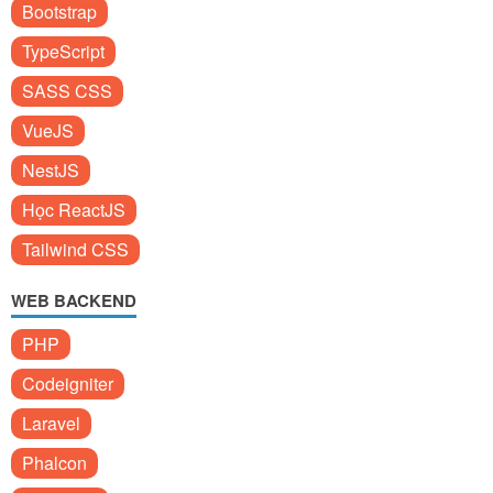
Bootstrap
TypeScript
SASS CSS
VueJS
NestJS
Học ReactJS
Tailwind CSS
WEB BACKEND
PHP
Codeigniter
Laravel
Phalcon