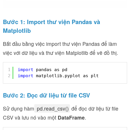
Bước 1: Import thư viện Pandas và
Matplotlib
Bắt đầu bằng việc import thư viện Pandas để làm
việc với dữ liệu và thư viện Matplotlib để vẽ đồ thị.
1
import
pandas as pd
2
import
matplotlib.pyplot as plt
Bước 2: Đọc dữ liệu từ file CSV
Sử dụng hàm
pd.read_csv()
để đọc dữ liệu từ file
CSV và lưu nó vào một
DataFrame
.