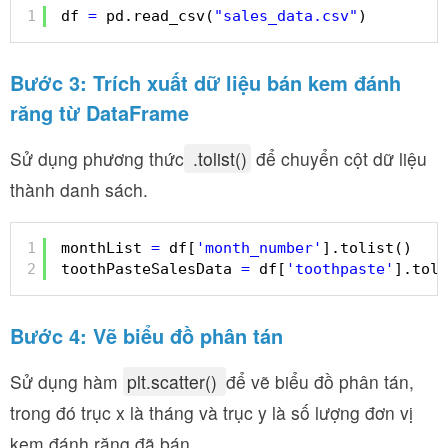
1
df 
=
pd.read_csv(
"sales_data.csv"
)
Bước 3: Trích xuất dữ liệu bán kem đánh
răng từ DataFrame
Sử dụng phương thức
.tolist()
để chuyển cột dữ liệu
thành danh sách.
1
monthList 
=
df[
'month_number'
].tolist()
2
toothPasteSalesData 
=
df[
'toothpaste'
].toli
Bước 4: Vẽ biểu đồ phân tán
Sử dụng hàm
plt.scatter()
để vẽ biểu đồ phân tán,
trong đó trục x là tháng và trục y là số lượng đơn vị
kem đánh răng đã bán.