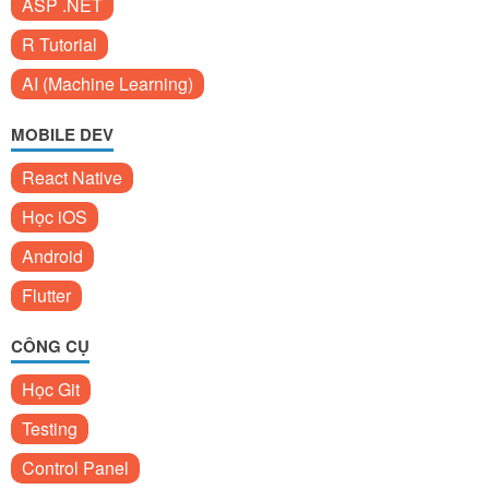
ASP .NET
R Tutorial
AI (Machine Learning)
MOBILE DEV
React Native
Học iOS
Android
Flutter
CÔNG CỤ
Học Git
Testing
Control Panel