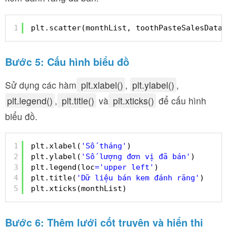
1
plt.scatter(monthList, toothPasteSalesData,
Bước 5: Cấu hình biểu đồ
Sử dụng các hàm
plt.xlabel()
,
plt.ylabel()
,
plt.legend()
,
plt.title()
và
plt.xticks()
để cấu hình
biểu đồ.
1
plt.xlabel(
'Số tháng'
)
2
plt.ylabel(
'Số lượng đơn vị đã bán'
)
3
plt.legend(loc
=
'upper left'
)
4
plt.title(
'Dữ liệu bán kem đánh răng'
)
5
plt.xticks(monthList)
Bước 6: Thêm lưới cốt truyện và hiển thị