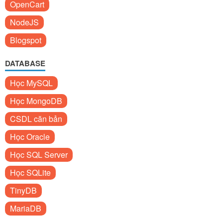
OpenCart
NodeJS
Blogspot
DATABASE
Học MySQL
Học MongoDB
CSDL căn bản
Học Oracle
Học SQL Server
Học SQLite
TinyDB
MariaDB