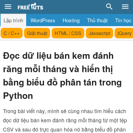
Lập trình
WordPress
Hosting
Thủ thuật
Tin học
C / C++
Giải thuật
HTML / CSS
Javascript
jQuery
Đọc dữ liệu bán kem đánh
răng mỗi tháng và hiển thị
bằng biểu đồ phân tán trong
Python
Trong bài viết này, mình sẽ cùng nhau tìm hiểu cách
đọc dữ liệu bán kem đánh răng mỗi tháng từ một tệp
CSV và sau đó trực quan hóa nó bằng biểu đồ phân