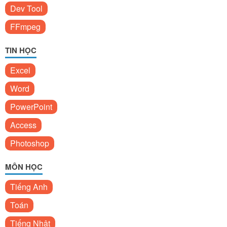
Dev Tool
FFmpeg
TIN HỌC
Excel
Word
PowerPoint
Access
Photoshop
MÔN HỌC
Tiếng Anh
Toán
Tiếng Nhật