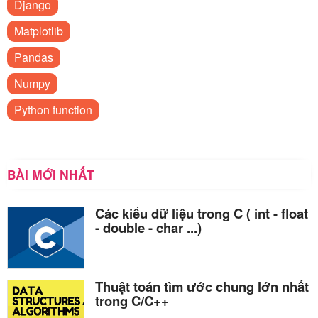
Django
Matplotlib
Pandas
Numpy
Python function
BÀI MỚI NHẤT
Các kiểu dữ liệu trong C ( int - float
- double - char ...)
Thuật toán tìm ước chung lớn nhất
trong C/C++