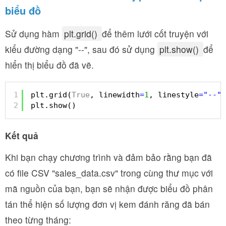
biểu đồ
Sử dụng hàm
plt.grid()
để thêm lưới cốt truyện với
kiểu đường dạng "--", sau đó sử dụng
plt.show()
để
hiển thị biểu đồ đã vẽ.
1
plt.grid(
True
, linewidth
=
1
, linestyle
=
"--"
)
2
plt.show()
Kết quả
Khi bạn chạy chương trình và đảm bảo rằng bạn đã
có file CSV "sales_data.csv" trong cùng thư mục với
mã nguồn của bạn, bạn sẽ nhận được biểu đồ phân
tán thể hiện số lượng đơn vị kem đánh răng đã bán
theo từng tháng: