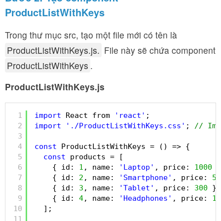
ProductListWithKeys
Trong thư mục src, tạo một file mới có tên là
ProductListWithKeys.js.
File này sẽ chứa component
ProductListWithKeys
.
ProductListWithKeys.js
1
import
React from 
'react'
;
2
import
'./ProductListWithKeys.css'
; 
// Imp
3
4
const
ProductListWithKeys = () => {
5
const
products = [
6
{ id: 
1
, name: 
'Laptop'
, price: 
1000
}
7
{ id: 
2
, name: 
'Smartphone'
, price: 
50
8
{ id: 
3
, name: 
'Tablet'
, price: 
300
},
9
{ id: 
4
, name: 
'Headphones'
, price: 
10
10
];
11