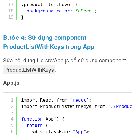
17
.product-item:hover {
18
background-color
: 
#e9ecef
;
19
}
Bước 4: Sử dụng component
ProductListWithKeys trong App
Sửa nội dung file src/App.js để sử dụng component
ProductListWithKeys
.
App.js
1
import React from 
'react'
;
2
import ProductListWithKeys from 
'./Product
3
4
function
App() {
5
return
(
6
<div className=
"App"
>