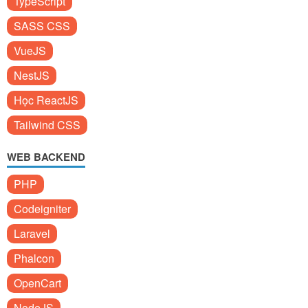
TypeScript
SASS CSS
VueJS
NestJS
Học ReactJS
Tailwind CSS
WEB BACKEND
PHP
Codeigniter
Laravel
Phalcon
OpenCart
NodeJS