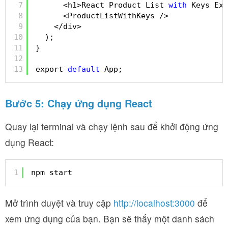
7
<h1>React Product List 
with
Keys Exe
8
<ProductListWithKeys />
9
</div>
10
);
11
}
12
13
export 
default
App;
Bước 5: Chạy ứng dụng React
Quay lại terminal và chạy lệnh sau để khởi động ứng
dụng React:
1
npm start
Mở trình duyệt và truy cập
http://localhost:3000
để
xem ứng dụng của bạn. Bạn sẽ thấy một danh sách