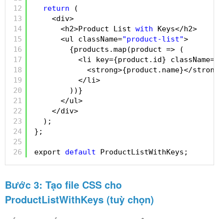
12
return
(
13
<div>
14
<h2>Product List 
with
Keys</h2>
15
<ul className=
"product-list"
>
16
{products.map(product => (
17
<li key={product.id} className=
"
18
<strong>{product.name}</strong
19
</li>
20
))}
21
</ul>
22
</div>
23
);
24
};
25
26
export 
default
ProductListWithKeys;
Bước 3: Tạo file CSS cho
ProductListWithKeys (tuỳ chọn)