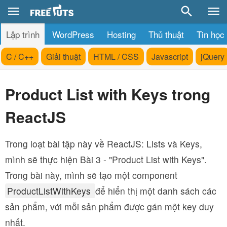
Lập trình
WordPress
Hosting
Thủ thuật
Tin học
C / C++
Giải thuật
HTML / CSS
Javascript
jQuery
Product List with Keys trong
ReactJS
Trong loạt bài tập này về ReactJS: Lists và Keys,
mình sẽ thực hiện Bài 3 - "Product List with Keys".
Trong bài này, mình sẽ tạo một component
ProductListWithKeys
để hiển thị một danh sách các
sản phẩm, với mỗi sản phẩm được gán một key duy
nhất.