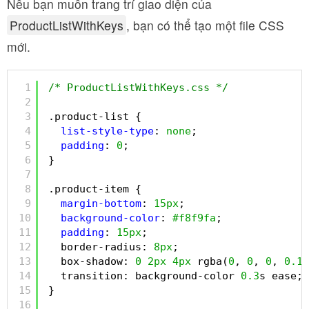
Nếu bạn muốn trang trí giao diện của
ProductListWithKeys
, bạn có thể tạo một file CSS
mới.
1
/* ProductListWithKeys.css */
2
3
.product-list {
4
list-style-type
: 
none
;
5
padding
: 
0
;
6
}
7
8
.product-item {
9
margin-bottom
: 
15px
;
10
background-color
: 
#f8f9fa
;
11
padding
: 
15px
;
12
border-radius: 
8px
;
13
box-shadow: 
0
2px
4px
rgba(
0
, 
0
, 
0
, 
0.1
)
14
transition: background-color 
0.3
s ease;
15
}
16