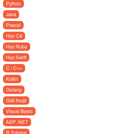
Python
Java
Pascal
Học C#
Học Ruby
Học Swift
C / C++
Kotlin
Golang
Giải thuật
Visual Basic
ASP .NET
R Tutorial