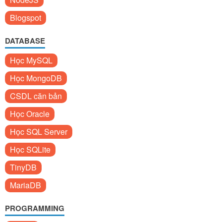
Blogspot
DATABASE
Học MySQL
Học MongoDB
CSDL căn bản
Học Oracle
Học SQL Server
Học SQLite
TinyDB
MariaDB
PROGRAMMING