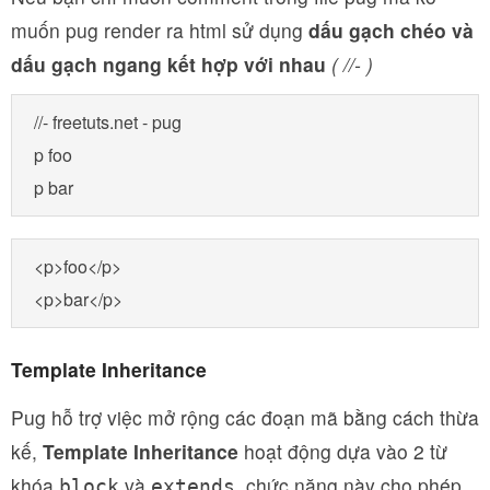
muốn pug render ra html sử dụng
dấu gạch chéo và
dấu gạch ngang kết hợp với nhau
( //- )
//- freetuts.net - pug 

p foo

p bar
<p>foo</p>

<p>bar</p>
Template Inheritance
Pug hỗ trợ việc mở rộng các đoạn mã bằng cách thừa
kế,
Template Inheritance
hoạt động dựa vào 2 từ
khóa
và
, chức năng này cho phép
block
extends