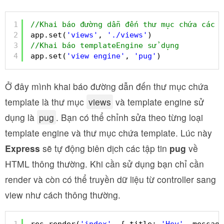
1
//Khai báo đường dẫn đến thư mục chứa các t
2
app.set(
'views'
, 
'./views'
)
3
//Khai báo templateEngine sử dụng
4
app.set(
'view engine'
, 
'pug'
)
Ở đây mình khai báo đường dẫn đến thư mục chứa
template là thư mục
views
và template engine sử
dụng là
pug
. Bạn có thể chỉnh sửa theo từng loại
template engine và thư mục chứa template. Lúc này
Express
sẽ tự động biên dịch các tập tin
pug
về
HTML thông thường. Khi cần sử dụng bạn chỉ cần
render và còn có thể truyền dữ liệu từ controller sang
view như cách thông thường.