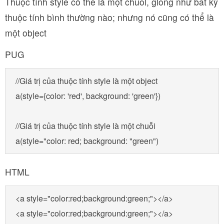
Thuộc tính style có thể là một chuỗi, giống như bất kỳ
thuộc tính bình thường nào; nhưng nó cũng có thể là
một object
PUG
//Giá trị của thuộc tính style là một object

a(style={color: 'red', background: 'green'})

//Giá trị của thuộc tính style là một chuỗi

a(style="color: red; background: "green")
HTML
<a style="color:red;background:green;"></a>

<a style="color:red;background:green;"></a>