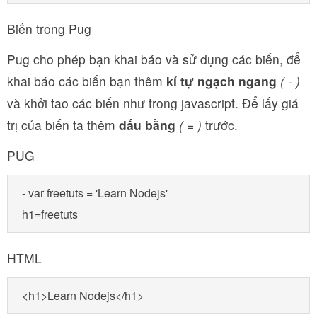
Biến trong Pug
Pug cho phép bạn khai báo và sử dụng các biến, để
khai báo các biến bạn thêm
kí tự ngạch ngang
( - )
và khởi tao các biến như trong javascript. Để lấy giá
trị của biến ta thêm
dấu bằng
( = )
trước.
PUG
- var freetuts = 'Learn Nodejs'

h1=freetuts
HTML
<h1>Learn Nodejs</h1>