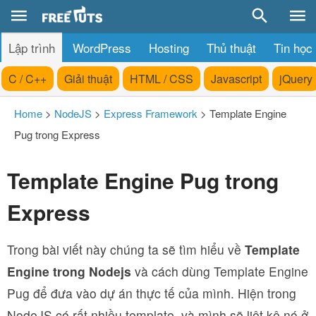
Lập trình
WordPress
Hosting
Thủ thuật
Tin học
C / C++
Giải thuật
HTML / CSS
Javascript
jQuery
Home
>
NodeJS
>
Express Framework
>
Template Engine
Pug trong Express
Template Engine Pug trong
Express
Trong bài viết này chúng ta sẽ tìm hiểu về
Template
Engine trong Nodejs
và cách dùng Template Engine
Pug để đưa vào dự án thực tế của mình. Hiện trong
NodeJS có rất nhiều template, và mình sẽ liệt kê nó ở