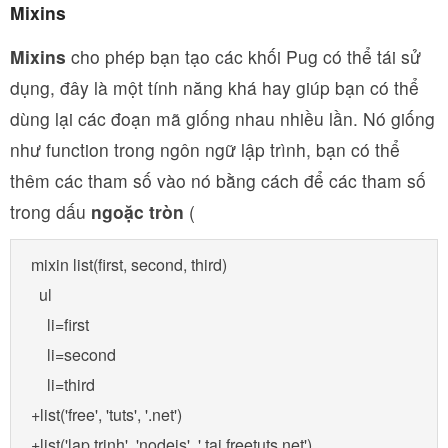
Mixins
Mixins
cho phép bạn tạo các khối Pug có thể tái sử
dụng, đây là một tính năng khá hay giúp bạn có thể
dùng lại các đoạn mã giống nhau nhiều lần. Nó giống
như function trong ngôn ngữ lập trình, bạn có thể
thêm các tham số vào nó bằng cách để các tham số
trong dấu
ngoặc tròn
(
mixin list(first, second, third)

  ul

    li=first

    li=second

    li=third

+list('free', 'tuts', '.net')

+list('lap trinh', 'nodejs', '.tai freetuts.net')