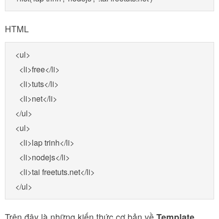
HTML
<ul>

  <li>free</li>

  <li>tuts</li>

  <li>net</li>

</ul>

<ul>

  <li>lap trinh</li>

  <li>nodejs</li>

  <li>tai freetuts.net</li>

</ul>
Trên đây là những kiến thức cơ bản về
Template