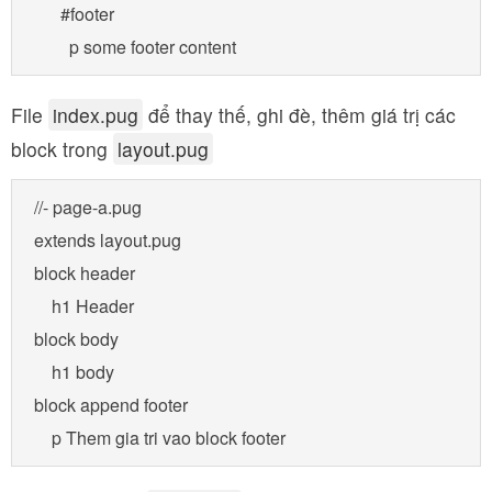
      #footer

        p some footer content
File
index.pug
để thay thế, ghi đè, thêm giá trị các
block trong
layout.pug
//- page-a.pug

extends layout.pug

block header 

    h1 Header

block body

    h1 body 

block append footer 
