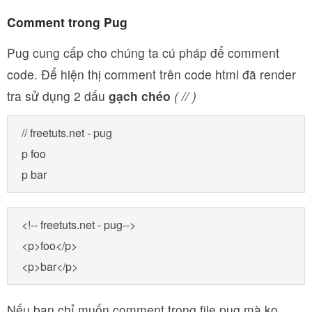
Comment trong Pug
Pug cung cấp cho chúng ta cú pháp để comment
code. Để hiện thị comment trên code html đã render
tra sử dụng 2 dấu
gạch chéo
( // )
// freetuts.net - pug 

p foo

p bar
<!-- freetuts.net - pug-->

<p>foo</p>

<p>bar</p>
Nếu bạn chỉ muốn comment trong file pug mà ko