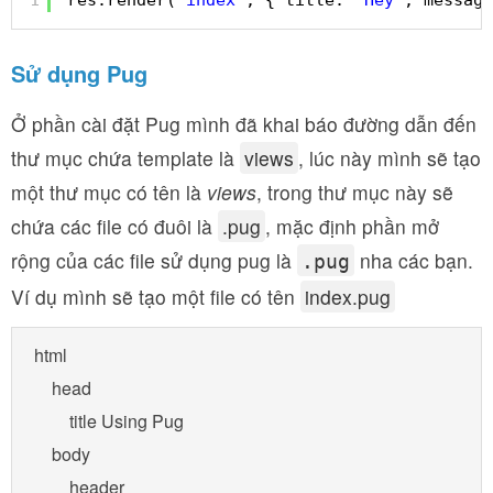
1
res.render(
'index'
, { title: 
'Hey'
, message
Sử dụng Pug
Ở phần cài đặt Pug mình đã khai báo đường dẫn đến
thư mục chứa template là
views
, lúc này mình sẽ tạo
một thư mục có tên là
views
, trong thư mục này sẽ
chứa các file có đuôi là
.pug
, mặc định phần mở
rộng của các file sử dụng pug là
nha các bạn.
.pug
Ví dụ mình sẽ tạo một file có tên
index.pug
html  

    head

        title Using Pug 

    body

        header
