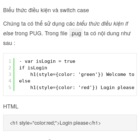
Biểu thức điều kiện và switch case
Chúng ta có thể sử dụng các
biểu thức điều kiện if
else
trong PUG. Trong file
.pug
ta có nội dung như
sau :
1
- var isLogin = true
2
if isLogin 
3
h1(style={color: 'green'}) Welcome to F
4
else
5
h1(style={color: 'red'}) Login please !
HTML
<h1 style="color:red;">Login please</h1>