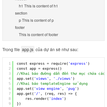
            h1 This is content of h1

        section

            p This is content of p 

        footer

            This is content of footer
Trong file
app.js
của dự án sẽ như sau:
1
const express = require(
'express'
)
2
const app = express()
3
//Khai báo đường dẫn đến thư mục chứa các 
4
app.set(
'views'
, 
'./views'
)
5
//Khai báo templateEngine sử dụng
6
app.set(
'view engine'
, 
'pug'
)
7
app.get(
'/'
, (req, res) => {
8
res.render(
'index'
)
9
})