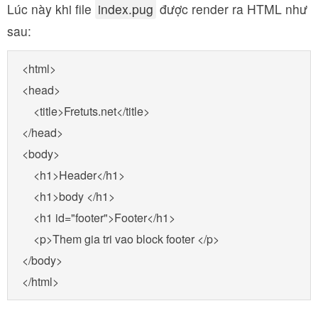
Lúc này khi file
index.pug
được render ra HTML như
sau:
<html>

<head>

    <title>Fretuts.net</title>

</head>

<body>

    <h1>Header</h1>

    <h1>body </h1>

    <h1 id="footer">Footer</h1>

    <p>Them gia tri vao block footer </p>

</body>

</html>