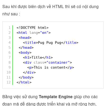
Sau khi được biên dịch về HTML thì sẽ có nội dung
như sau :
1
<!DOCTYPE html>  
2
<
html
lang
=
"en"
>  
3
<
head
>
4
<
title
>Pug Pug Pug</
title
>
5
</
head
>
6
<
body
>
7
<
h1
>Title</
h1
>
8
<
div
class
=
"container"
>
9
<
p
>This is content</
p
>
10
</
div
>
11
</
body
>
12
</
html
>
Bằng việc sử dung
Template Engine
giúp cho các
đoạn mã dễ dàng được triển khai và mở rộng hơn,