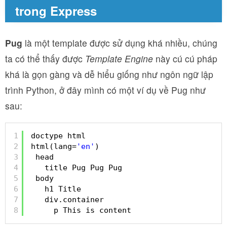
trong Express
Pug
là một template được sử dụng khá nhiều, chúng
ta có thể thấy được
Template Engine
này cú cú pháp
khá là gọn gàng và dễ hiểu giống như ngôn ngữ lập
trình Python, ở đây mình có một ví dụ về Pug như
sau:
1
doctype html  
2
html(lang=
'en'
)  
3
head
4
title Pug Pug Pug
5
body
6
h1 Title
7
div.container
8
p This is content