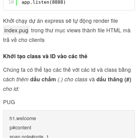
10
app.listen(8888)
Khởi chạy dự án express sẽ tự động render file
index.pug
trong thư mục views thành file HTML mà
trả về cho clients
Khởi tạo class và ID vào các thẻ
Chúng ta có thể tạo các thẻ với các id và class bằng
cách
thêm
dấu chấm
(.) cho class
và
dấu thăng (#)
cho id:
PUG
h1.welcome

p#content

span.note#note_1