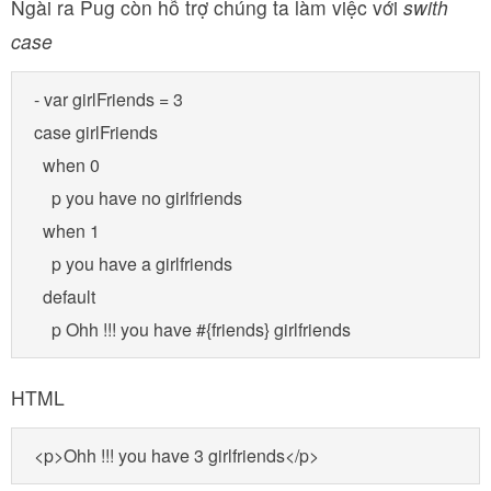
Ngài ra Pug còn hỗ trợ chúng ta làm việc với
swith
case
- var girlFriends = 3

case girlFriends

  when 0

    p you have no girlfriends

  when 1

    p you have a girlfriends

  default

    p Ohh !!! you have #{friends} girlfriends
HTML
<p>Ohh !!! you have 3 girlfriends</p>