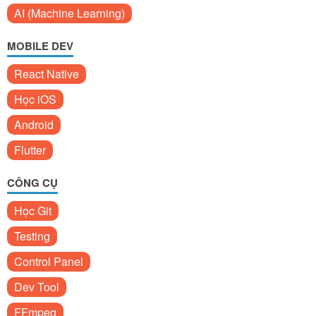
AI (Machine Learning)
MOBILE DEV
React Native
Học iOS
Android
Flutter
CÔNG CỤ
Học Git
Testing
Control Panel
Dev Tool
FFmpeg