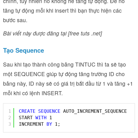
chính, tuy nhiên nó không hề tăng tự động. Để nó
tăng tự động mỗi khi insert thì bạn thực hiện các
bước sau.
Bài viết này được đăng tại [free tuts .net]
Tạo Sequence
Sau khi tạo thành công bảng TINTUC thì ta sẽ tạo
một SEQUENCE giúp tự động tăng trường ID cho
bảng này, ID này sẽ có giá trị bắt đầu từ 1 và tăng +1
mỗi khi có lệnh INSERT.
1
CREATE
SEQUENCE
AUTO_INCREMENT_SEQUENCE
2
START 
WITH
1
3
INCREMENT 
BY
1;