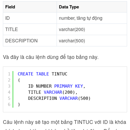
Field
Data Type
ID
number, tăng tự động
TITLE
varchar(200)
DESCRIPTION
varchar(500)
Và đây là câu lệnh dùng để tạo bảng này.
1
CREATE
TABLE
TINTUC
2
(
3
ID NUMBER 
PRIMARY
KEY
,
4
TITLE 
VARCHAR
(200),
5
DESCRIPTION 
VARCHAR
(500)
6
)
Câu lệnh này sẽ tạo một bảng TINTUC với ID là khóa