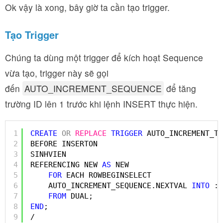
Ok vậy là xong, bây giờ ta cần tạo trigger.
Tạo Trigger
Chúng ta dùng một trigger để kích hoạt Sequence
vừa tạo, trigger này sẽ gọi
đến
AUTO_INCREMENT_SEQUENCE
để tăng
trường ID lên 1 trước khi lệnh INSERT thực hiện.
1
CREATE
OR
REPLACE
TRIGGER
AUTO_INCREMENT_TR
2
BEFORE INSERTON
3
SINHVIEN
4
REFERENCING NEW 
AS
NEW
5
FOR
EACH ROWBEGINSELECT
6
AUTO_INCREMENT_SEQUENCE.NEXTVAL 
INTO
:N
7
FROM
DUAL;
8
END
;
9
/