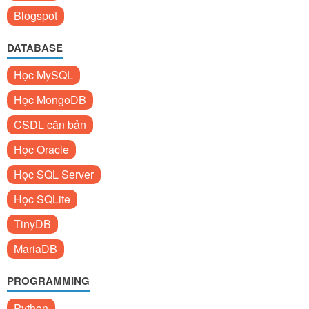
Blogspot
DATABASE
Học MySQL
Học MongoDB
CSDL căn bản
Học Oracle
Học SQL Server
Học SQLite
TinyDB
MariaDB
PROGRAMMING
Python