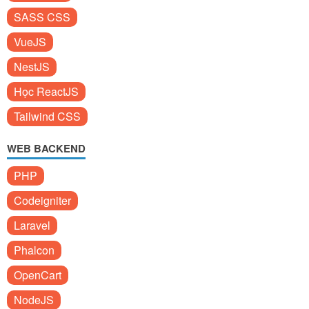
SASS CSS
VueJS
NestJS
Học ReactJS
Tailwind CSS
WEB BACKEND
PHP
Codeigniter
Laravel
Phalcon
OpenCart
NodeJS