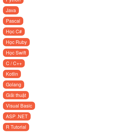
Java
Pascal
Học C#
Học Ruby
Học Swift
C / C++
Kotlin
Golang
Giải thuật
Visual Basic
ASP .NET
R Tutorial