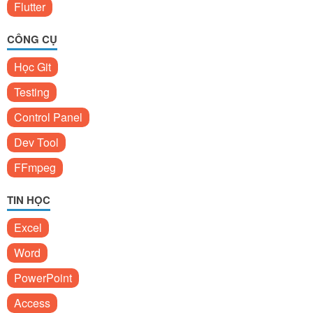
Flutter
CÔNG CỤ
Học Git
Testing
Control Panel
Dev Tool
FFmpeg
TIN HỌC
Excel
Word
PowerPoint
Access