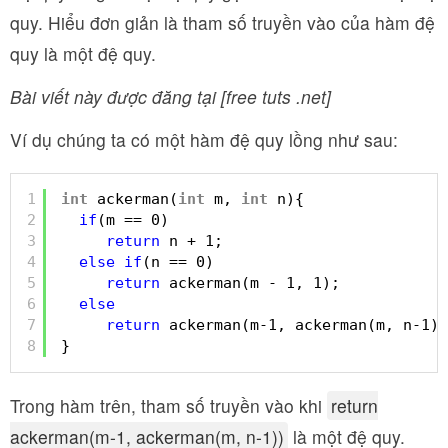
quy. Hiểu đơn giản là tham số truyền vào của hàm đệ
quy là một đệ quy.
Bài viết này được đăng tại [free tuts .net]
Ví dụ chúng ta có một hàm đệ quy lồng như sau:
1
int
ackerman(
int
m, 
int
n){
2
if
(m == 0)
3
return
n + 1;
4
else
if
(n == 0)
5
return
ackerman(m - 1, 1);
6
else
7
return
ackerman(m-1, ackerman(m, n-1))
8
}
Trong hàm trên, tham số truyền vào khi
return
ackerman(m-1, ackerman(m, n-1))
là một đệ quy.