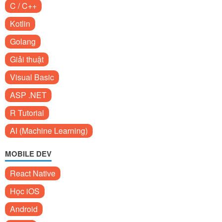
C / C++
Kotlin
Golang
Giải thuật
Visual Basic
ASP .NET
R Tutorial
AI (Machine Learning)
MOBILE DEV
React Native
Học iOS
Android