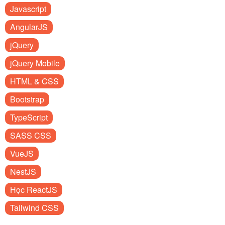
Javascript
AngularJS
jQuery
jQuery Mobile
HTML & CSS
Bootstrap
TypeScript
SASS CSS
VueJS
NestJS
Học ReactJS
Tailwind CSS