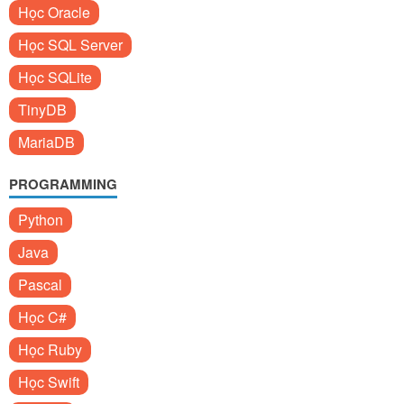
Học Oracle
Học SQL Server
Học SQLite
TinyDB
MariaDB
PROGRAMMING
Python
Java
Pascal
Học C#
Học Ruby
Học Swift