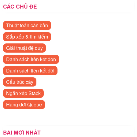
CÁC CHỦ ĐỀ
Thuật toán căn bản
Sắp xếp & tìm kiếm
Giải thuật đệ quy
Danh sách liên kết đơn
Danh sách liên kết đôi
Cấu trúc cây
Ngăn xếp Stack
Hàng đợi Queue
BÀI MỚI NHẤT