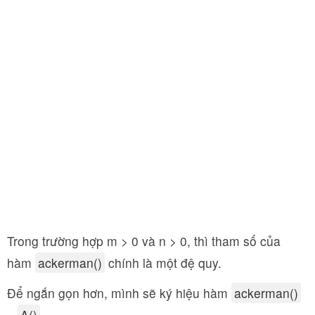
Trong trường hợp m > 0 và n > 0, thì tham số của
hàm
ackerman()
chính là một đệ quy.
Để ngắn gọn hơn, mình sẽ ký hiệu hàm
ackerman()
=
A()
.