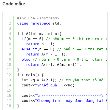
Code mẫu:
1
#include <iostream>
2
using
namespace
std;
3
4
int
A(
int
m, 
int
n){
5
if
(m == 0) 
// nếu m == 0 thì return n + 
6
return
n + 1;
7
else
if
(n == 0) 
// nếu n == 0 thì return
8
return
A(m - 1, 1);
9
else
// nếu m > 0 và n > 0 thì return đệ
10
return
A(m-1, A(m, n-1));
11
}
12
int
main() {
13
int
kq = A(2,1); 
// truyển tham số đầu v
14
cout<<
"\nKết quả: "
<<kq;
15
16
cout<<
"\n---------------------------\n"
;
17
cout<<
"Chương trình này được đăng tại Fr
18
}