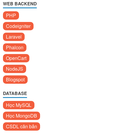
WEB BACKEND
PHP
Codeigniter
Laravel
Phalcon
OpenCart
NodeJS
Blogspot
DATABASE
Học MySQL
Học MongoDB
CSDL căn bản