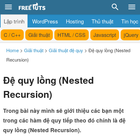
Lập trình
WordPress
Hosting
Thủ thuật
Tin học
C / C++
Giải thuật
HTML / CSS
Javascript
jQuery
Home
>
Giải thuật
>
Giải thuật đệ quy
>
Đệ quy lồng (Nested
Recursion)
Đệ quy lồng (Nested
Recursion)
Trong bài này mình sẽ giới thiệu các bạn một
trong các hàm đệ quy tiếp theo đó chính là đệ
quy lồng (Nested Recursion).