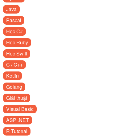
Java
Pascal
Học C#
Học Ruby
Học Swift
C / C++
Kotlin
Golang
Giải thuật
Visual Basic
ASP .NET
R Tutorial