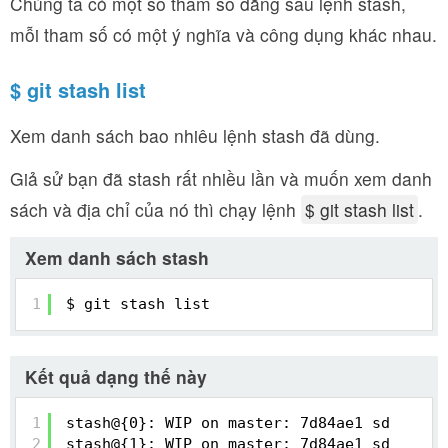
Chúng ta có một số tham số đằng sau lệnh stash,
mỗi tham số có một ý nghĩa và công dụng khác nhau.
$ git stash list
Xem danh sách bao nhiêu lệnh stash đã dùng.
Giả sử bạn đã stash rất nhiều lần và muốn xem danh
sách và địa chỉ của nó thì chạy lệnh
$ git stash list
.
Xem danh sách stash
1
$ git stash list
Kết quả dạng thế này
1
stash@{0}: WIP on master: 7d84ae1 sd
2
stash@{1}: WIP on master: 7d84ae1 sd