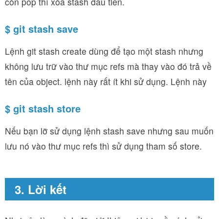
còn pop thì xóa stash đầu tiên.
$ git stash save
Lệnh git stash create dùng để tạo một stash nhưng
không lưu trữ vào thư mục refs mà thay vào đó trả về
tên của object. lệnh này rất ít khi sử dụng. Lệnh này
$ git stash store
Nếu bạn lỡ sử dụng lệnh stash save nhưng sau muốn
lưu nó vào thư mục refs thì sử dụng tham số store.
3. Lời kết