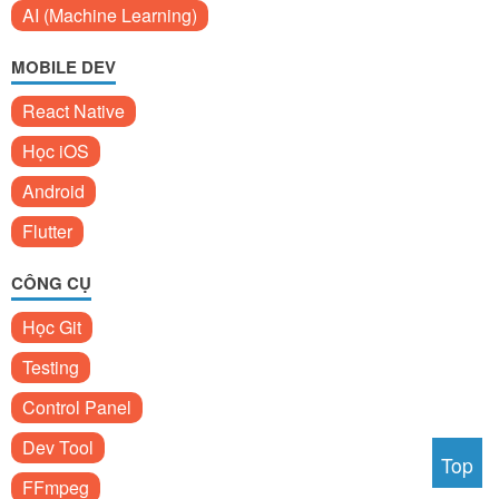
AI (Machine Learning)
MOBILE DEV
React Native
Học iOS
Android
Flutter
CÔNG CỤ
Học Git
Testing
Control Panel
Dev Tool
Top
FFmpeg