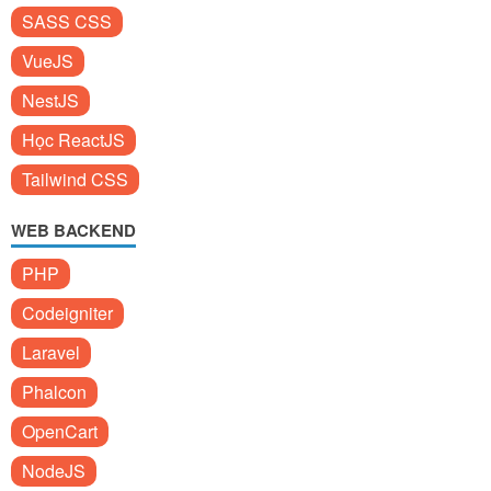
SASS CSS
VueJS
NestJS
Học ReactJS
Tailwind CSS
WEB BACKEND
PHP
Codeigniter
Laravel
Phalcon
OpenCart
NodeJS