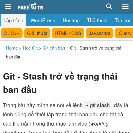
Lập trình
WordPress
Hosting
Thủ thuật
Tin học
C / C++
Giải thuật
HTML / CSS
Javascript
jQuery
Home
>
Học Git
>
Git căn bản
>
Git - Stash trở về trạng thái
ban đầu
Git - Stash trở về trạng thái
ban đầu
Trong bài này mình sẽ nói về lệnh
$ git stash
, đây là
lệnh dùng để thiết lập trạng thái ban đầu cho tất cả
các file nằm trong thư mục làm việc (
working
directory
). Trạng thái ban đầu ở đây chính là nội dung