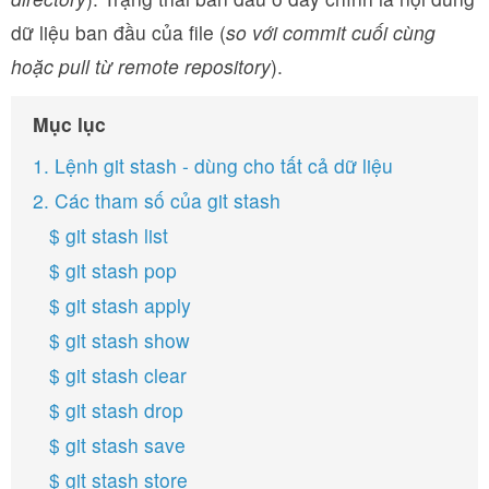
dữ liệu ban đầu của file (
so với commit cuối cùng
hoặc pull từ remote repository
).
Mục lục
1. Lệnh git stash - dùng cho tất cả dữ liệu
2. Các tham số của git stash
$ git stash list
$ git stash pop
$ git stash apply
$ git stash show
$ git stash clear
$ git stash drop
$ git stash save
$ git stash store