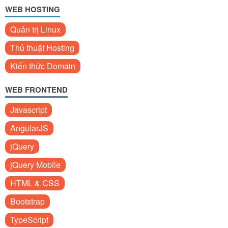
WEB HOSTING
Quản trị Linux
Thủ thuật Hosting
Kiến thức Domain
WEB FRONTEND
Javascript
AngularJS
jQuery
jQuery Mobile
HTML & CSS
Bootstrap
TypeScript