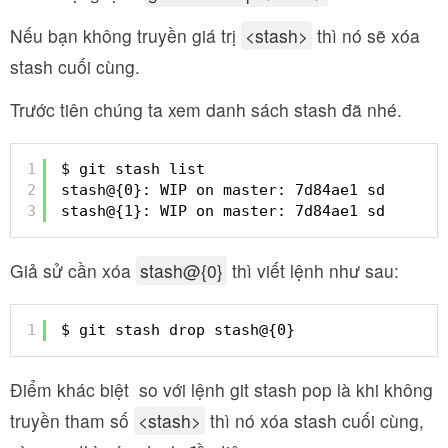
Nếu bạn không truyền giá trị
<stash>
thì nó sẽ xóa
stash cuối cùng.
Trước tiên chúng ta xem danh sách stash đã nhé.
1
$ git stash list
2
stash@{0}: WIP on master: 7d84ae1 sd
3
stash@{1}: WIP on master: 7d84ae1 sd
Giả sử cần xóa
stash@{0}
thì viết lệnh như sau:
1
$ git stash drop stash@{0}
Điểm khác biệt so với lệnh git stash pop là khi không
truyền tham số
<stash>
thì nó xóa stash cuối cùng,