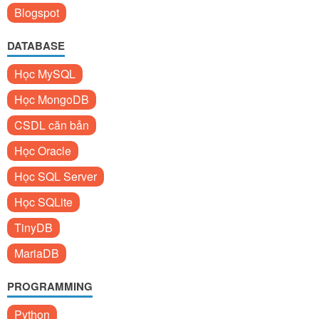
Blogspot
DATABASE
Học MySQL
Học MongoDB
CSDL căn bản
Học Oracle
Học SQL Server
Học SQLite
TinyDB
MariaDB
PROGRAMMING
Python