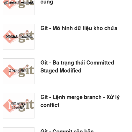
cùng
Git - Mô hình dữ liệu kho chứa
Git - Ba trạng thái Committed
Staged Modified
Git - Lệnh merge branch - Xử lý
conflict
Git - Commit căn bản