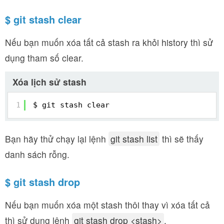
$ git stash clear
Nếu bạn muốn xóa tất cả stash ra khỏi history thì sử
dụng tham số clear.
Xóa lịch sử stash
1
$ git stash clear
Bạn hãy thử chạy lại lệnh
git stash list
thì sẽ thấy
danh sách rỗng.
$ git stash drop
Nếu bạn muốn xóa một stash thôi thay vì xóa tất cả
thì sử dụng lệnh
git stash drop <stash>
.