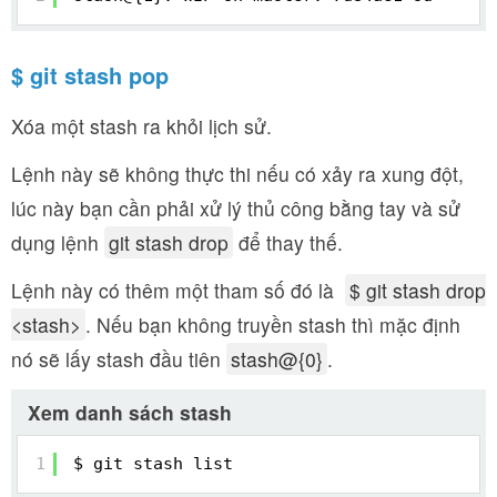
$ git stash pop
Xóa một stash ra khỏi lịch sử.
Lệnh này sẽ không thực thi nếu có xảy ra xung đột,
lúc này bạn cần phải xử lý thủ công bằng tay và sử
dụng lệnh
git stash drop
để thay thế.
Lệnh này có thêm một tham số đó là
$ git stash drop
<stash>
. Nếu bạn không truyền stash thì mặc định
nó sẽ lấy stash đầu tiên
stash@{0}
.
Xem danh sách stash
1
$ git stash list