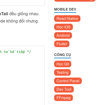
MOBILE DEV
pTail
đều giống nhau.
React Native
Node không đổi nhưng
Học iOS
Android
Flutter
n tử kế tiếp */
CÔNG CỤ
Học Git
Testing
Control Panel
Dev Tool
FFmpeg