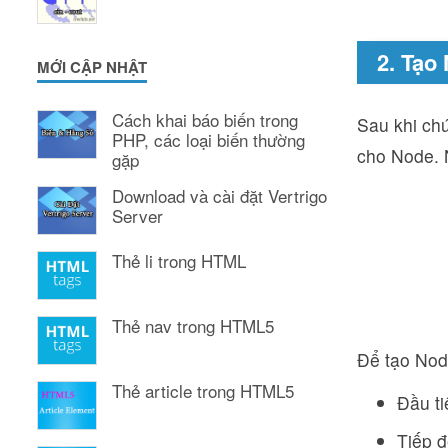
2. Tạo
MỚI CẬP NHẬT
Cách khai báo biến trong
Sau khi chú
PHP, các loại biến thường
cho Node. 
gặp
Download và cài đặt Vertrigo
Server
Thẻ li trong HTML
Thẻ nav trong HTML5
Để tạo Nod
Thẻ article trong HTML5
Đầu t
Tiếp đ