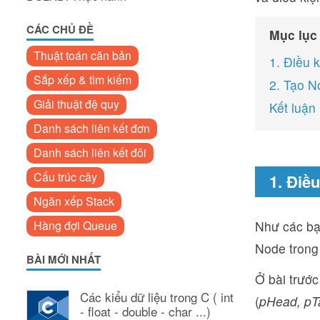
CÁC CHỦ ĐỀ
Mục lục
Thuật toán căn bản
1. Điều 
Sắp xếp & tìm kiếm
2. Tạo N
Giải thuật đệ quy
Kết luận
Danh sách liên kết đơn
Danh sách liên kết đôi
Cấu trúc cây
1. Điề
Ngăn xếp Stack
Hàng đợi Queue
Như các bạn
Node trong 
BÀI MỚI NHẤT
Ở bài trước
Các kiểu dữ liệu trong C ( int
(
pHead, pTa
- float - double - char ...)