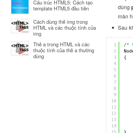
Cấu trúc HTML5: Cách tạo
dùng
template HTML5 đầu tiên
màn h
Cách dùng thẻ img trong
Sau kh
HTML và các thuộc tính của
img
Thẻ a trong HTML và các
1
/* 
thuộc tính của thẻ a thường
2
Nod
dùng
3
{
4
5
6
7
8
9
10
11
12
13
14
15
}