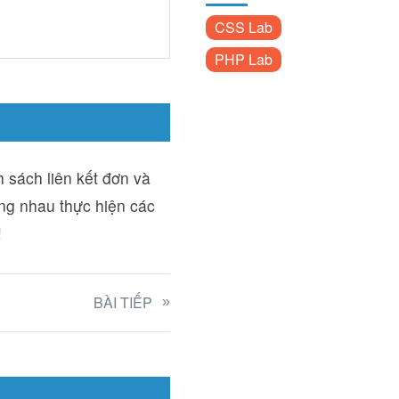
CSS Lab
PHP Lab
 sách liên kết đơn và
ùng nhau thực hiện các
!
BÀI TIẾP