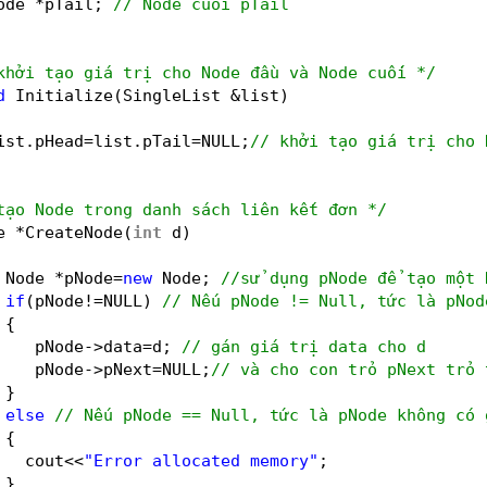
ode *pTail; 
// Node cuối pTail
khởi tạo giá trị cho Node đầu và Node cuối */
d
Initialize(SingleList &list)
ist.pHead=list.pTail=NULL;
// khởi tạo giá trị cho 
tạo Node trong danh sách liên kết đơn */
e *CreateNode(
int
d)
Node *pNode=
new
Node; 
//sử dụng pNode để tạo một 
if
(pNode!=NULL) 
// Nếu pNode != Null, tức là pNod
{
pNode->data=d; 
// gán giá trị data cho d
pNode->pNext=NULL;
// và cho con trỏ pNext trỏ 
}
else
// Nếu pNode == Null, tức là pNode không có 
{
cout<<
"Error allocated memory"
;
}