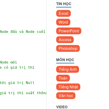
TIN HỌC
Excel
Word
PowerPoint
Node đầu và Node cuối là Null
Access
Photoshop
MÔN HỌC
Node mới
e có giá trị thì
Tiếng Anh
Toán
tới giá trị Null
Tiếng Nhật
giá trị thì xuất thông tin
Văn học
VIDEO