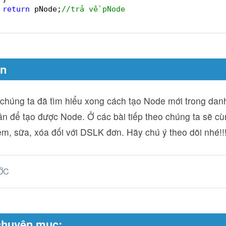
return
pNode;
//trả về pNode
ận
chúng ta đã tìm hiểu xong cách tạo Node mới trong danh
ần để tạo được Node. Ở các bài tiếp theo chúng ta sẽ c
êm, sữa, xóa đối với DSLK đơn. Hãy chú ý theo dõi nhé!!
ỚC
chuyên mục: