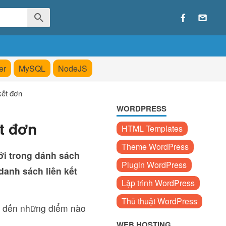
er
MySQL
NodeJS
kết đơn
WORDPRESS
t đơn
HTML Templates
Theme WordPress
ới trong dánh sách
Plugin WordPress
danh sách liên kết
Lập trình WordPress
Thủ thuật WordPress
ý đến những điểm nào
WEB HOSTING