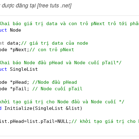
 được đăng tại [free tuts .net]
Khai báo giá trị data và con trỏ pNext trỏ tới phầ
uct
Node
nt
data;
// giá trị data của node
ode *pNext;
// con trỏ pNext
Khai báo Node đầu pHead và Node cuối pTail*/
uct
SingleList
ode *pHead; 
//Node đầu pHead
ode *pTail; 
// Node cuối pTail
khởi tạo giá trị cho Node đầu và Node cuối */
d
Initialize(SingleList &list)
ist.pHead=list.pTail=NULL;
// khởi tạo giá trị cho 