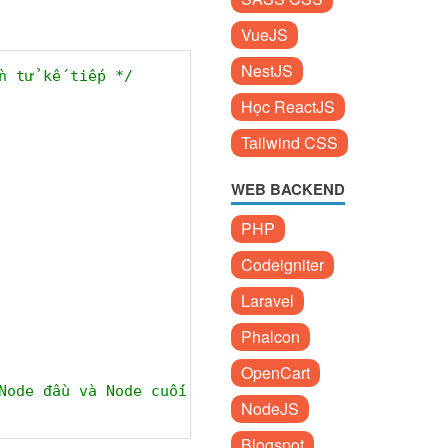
VueJS
NestJS
n tử kế tiếp */
Học ReactJS
Tailwind CSS
WEB BACKEND
PHP
Codeigniter
Laravel
Phalcon
OpenCart
Node đầu và Node cuối là Null
NodeJS
Blogspot