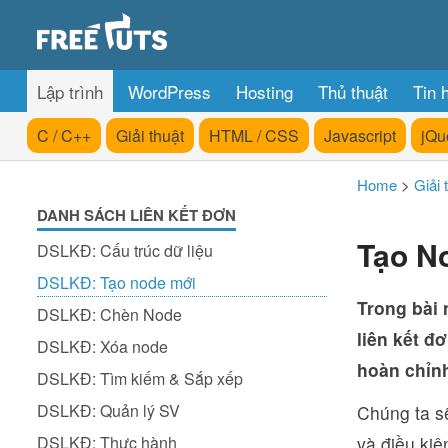
Lập trình
WordPress
Hosting
Thủ thuật
Tin 
C / C++
Giải thuật
HTML / CSS
Javascript
jQu
Home
>
Giải 
DANH SÁCH LIÊN KẾT ĐƠN
Tạo No
DSLKĐ: Cấu trúc dữ liệu
DSLKĐ: Tạo node mới
Trong bài 
DSLKĐ: Chèn Node
liên kết đ
DSLKĐ: Xóa node
hoàn chỉn
DSLKĐ: Tìm kiếm & Sắp xếp
DSLKĐ: Quản lý SV
Chúng ta s
DSLKĐ: Thực hành
và điều ki