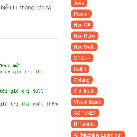
Java
ì hiển thị thông báo ra
Pascal
Học C#
Học Ruby
Học Swift
C / C++
Node mới
Kotlin
e có giá trị thì
Golang
Giải thuật
tới giá trị Null
Visual Basic
giá trị thì xuất thông tin
ASP .NET
R Tutorial
AI (Machine Learning)