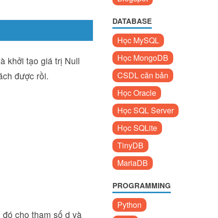
DATABASE
Học MySQL
Học MongoDB
khởi tạo giá trị Null
ch được rồi.
CSDL căn bản
Học Oracle
Học SQL Server
Học SQLite
TinyDB
MariaDB
PROGRAMMING
Python
a
đó cho tham số d và