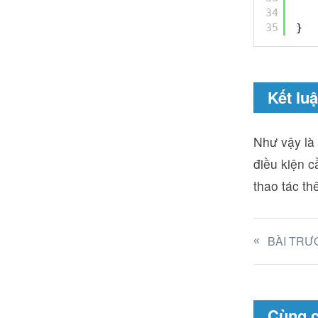
34
35
}
Kết lu
Như vậy là 
điều kiện c
thao tác th
BÀI TRƯ
Cùng 