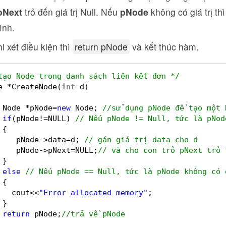
pNext
trỏ đến giá trị Null. Nếu
pNode
không có giá trị th
ình.
i xét điều kiện thì
return pNode
và kết thúc hàm.
tạo Node trong danh sách liên kết đơn */
e *CreateNode(
int
d)
Node *pNode=
new
Node; 
//sử dụng pNode để tạo một 
if
(pNode!=NULL) 
// Nếu pNode != Null, tức là pNod
{
pNode->data=d; 
// gán giá trị data cho d
pNode->pNext=NULL;
// và cho con trỏ pNext trỏ 
}
else
// Nếu pNode == Null, tức là pNode không có 
{
cout<<
"Error allocated memory"
;
}
return
pNode;
//trả về pNode