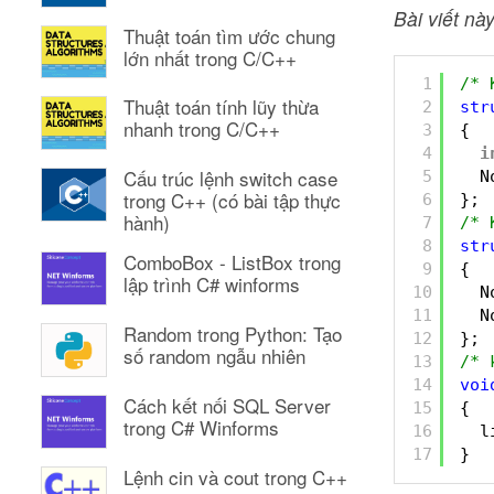
Bài viết này
Thuật toán tìm ước chung
lớn nhất trong C/C++
1
/* 
Thuật toán tính lũy thừa
2
str
nhanh trong C/C++
3
{
4
i
Cấu trúc lệnh switch case
5
N
trong C++ (có bài tập thực
6
};
hành)
7
/* 
8
str
ComboBox - ListBox trong
9
{
lập trình C# winforms
10
N
11
N
Random trong Python: Tạo
12
};
số random ngẫu nhiên
13
/* 
14
voi
Cách kết nối SQL Server
15
{
trong C# Winforms
16
l
17
}
Lệnh cin và cout trong C++