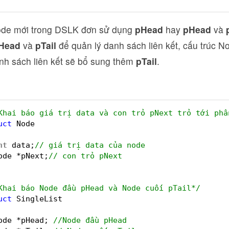
ode mới trong DSLK đơn sử dụng
pHead
hay
pHead
và
Head
và
pTail
để quản lý danh sách liên kết, cấu trúc 
anh sách liên kết sẽ bổ sung thêm
pTail
.
Khai báo giá trị data và con trỏ pNext trỏ tới phầ
uct
Node
nt
data;
// giá trị data của node
ode *pNext;
// con trỏ pNext
Khai báo Node đầu pHead và Node cuối pTail*/
uct
SingleList
ode *pHead; 
//Node đầu pHead