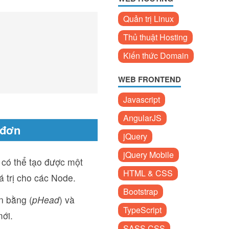
Quản trị Linux
Thủ thuật Hosting
Kiến thức Domain
WEB FRONTEND
Javascript
AngularJS
 đơn
jQuery
jQuery Mobile
ể có thể tạo được một
HTML & CSS
á trị cho các Node.
Bootstrap
n bằng (
pHead
) và
TypeScript
mới.
SASS CSS