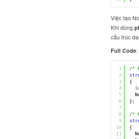
Việc tạo N
Khi dùng
p
cấu trúc d
Full Code
:
1
/* 
2
str
3
{
4
i
5
N
6
};
7
8
/* 
9
str
10
{
11
N