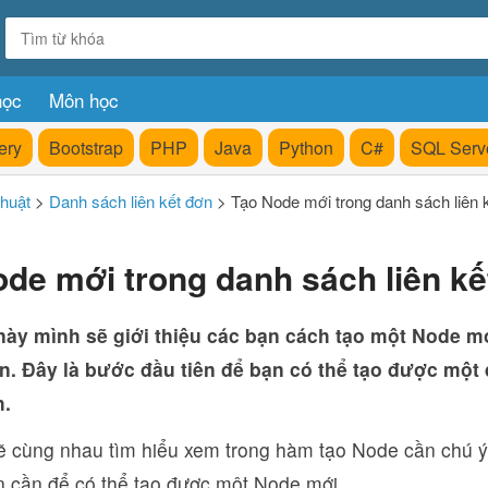
học
Môn học
ery
Bootstrap
PHP
Java
Python
C#
SQL Serv
thuật
>
Danh sách liên kết đơn
>
Tạo Node mới trong danh sách liên 
de mới trong danh sách liên kế
này mình sẽ giới thiệu các bạn cách tạo một Node m
ơn. Đây là bước đầu tiên để bạn có thể tạo được một 
h.
ẽ cùng nhau tìm hiểu xem trong hàm tạo Node cần chú 
ện cần để có thể tạo được một Node mới.