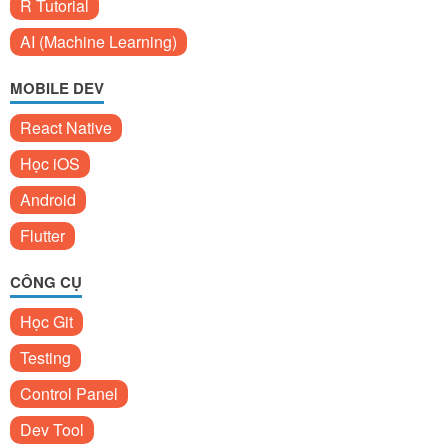
R Tutorial
AI (Machine Learning)
MOBILE DEV
React Native
Học iOS
Android
Flutter
CÔNG CỤ
Học Git
Testing
Control Panel
Dev Tool