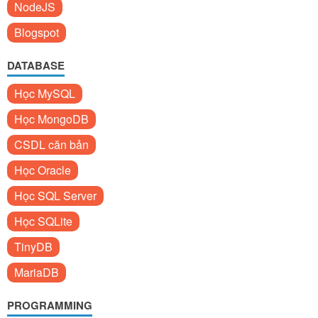
NodeJS
Blogspot
DATABASE
Học MySQL
Học MongoDB
CSDL căn bản
Học Oracle
Học SQL Server
Học SQLite
TinyDB
MariaDB
PROGRAMMING