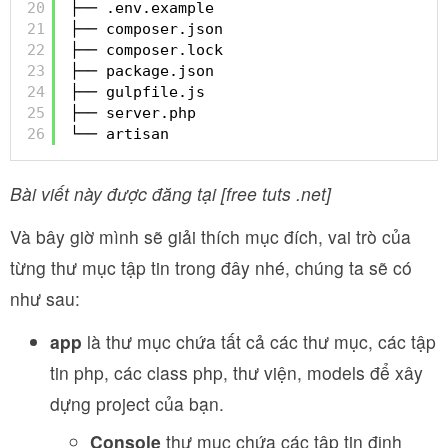
20
├── .env.example
21
├── composer.json
22
├── composer.lock
23
├── package.json
24
├── gulpfile.js
25
├── server.php
26
└── artisan
Bài viết này được đăng tại [free tuts .net]
Và bây giờ mình sẽ giải thích mục đích, vai trò của
từng thư mục tập tin trong đây nhé, chúng ta sẽ có
như sau:
app
là thư mục chứa tất cả các thư mục, các tập
tin php, các class php, thư viện, models để xây
dựng project của bạn.
Console
thư mục chứa các tập tin định