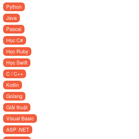
Python
Java
Pascal
Học C#
Học Ruby
Học Swift
C / C++
Kotlin
Golang
Giải thuật
Visual Basic
ASP .NET