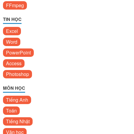
FFmpeg
TIN HỌC
Excel
Word
PowerPoint
Access
Photoshop
MÔN HỌC
Tiếng Anh
Toán
Tiếng Nhật
Văn học