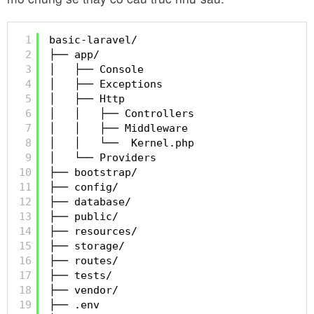
1
basic-laravel/
2
├── app/
3
│   ├── Console
4
│   ├── Exceptions
5
│   ├── Http
6
│   │   ├── Controllers
7
│   │   ├── Middleware
8
│   │   └──  Kernel.php
9
│   └── Providers
10
├── bootstrap/
11
├── config/
12
├── database/
13
├── public/
14
├── resources/
15
├── storage/
16
├── routes/
17
├── tests/
18
├── vendor/
19
├── .env