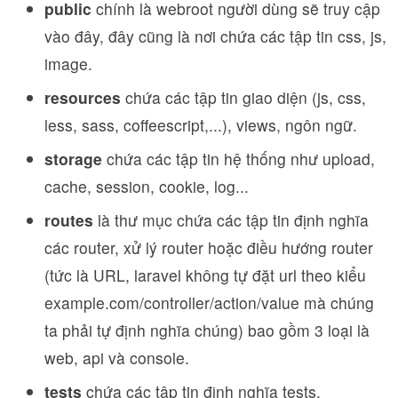
public
chính là webroot người dùng sẽ truy cập
vào đây, đây cũng là nơi chứa các tập tin css, js,
image.
resources
chứa các tập tin giao diện (js, css,
less, sass, coffeescript,...), views, ngôn ngữ.
storage
chứa các tập tin hệ thống như upload,
cache, session, cookie, log...
routes
là thư mục chứa các tập tin định nghĩa
các router, xử lý router hoặc điều hướng router
(tức là URL, laravel không tự đặt url theo kiểu
example.com/controller/action/value mà chúng
ta phải tự định nghĩa chúng) bao gồm 3 loại là
web, api và console.
tests
chứa các tập tin định nghĩa tests.