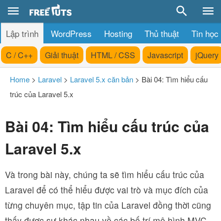
Lập trình
WordPress
Hosting
Thủ thuật
Tin học
C / C++
Giải thuật
HTML / CSS
Javascript
jQuery
Home
>
Laravel
>
Laravel 5.x căn bản
>
Bài 04: Tìm hiểu cấu
trúc của Laravel 5.x
Bài 04: Tìm hiểu cấu trúc của
Laravel 5.x
Và trong bài này, chúng ta sẽ tìm hiểu cấu trúc của
Laravel để có thể hiểu được vai trò và mục đích của
từng chuyên mục, tập tin của Laravel đồng thời cũng
thấy được sự khác nhau về các bố trí mô hình MVC