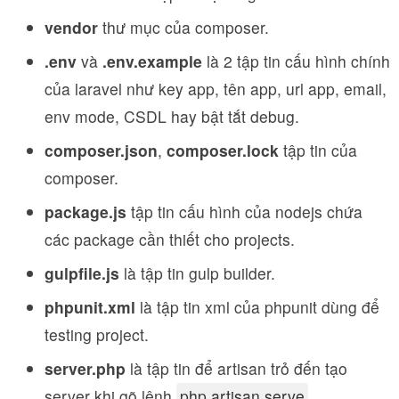
vendor
thư mục của composer.
.env
và
.env.example
là 2 tập tin cấu hình chính
của laravel như key app, tên app, url app, email,
env mode, CSDL hay bật tắt debug.
composer.json
,
composer.lock
tập tin của
composer.
package.js
tập tin cấu hình của nodejs chứa
các package cần thiết cho projects.
gulpfile.js
là tập tin gulp builder.
phpunit.xml
là tập tin xml của phpunit dùng để
testing project.
server.php
là tập tin để artisan trỏ đến tạo
server khi gõ lệnh
php artisan serve