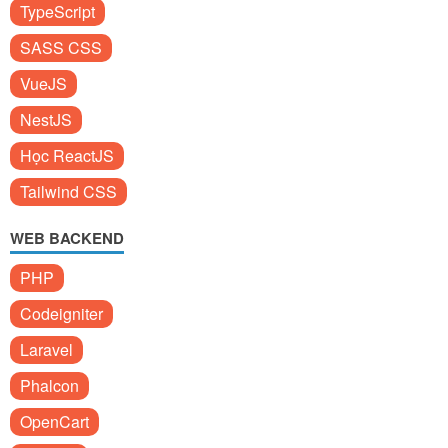
TypeScript
SASS CSS
VueJS
NestJS
Học ReactJS
Tailwind CSS
WEB BACKEND
PHP
Codeigniter
Laravel
Phalcon
OpenCart