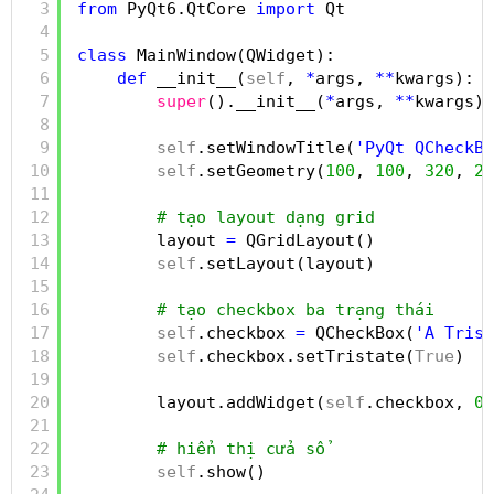
3
from
PyQt6.QtCore 
import
Qt
4
5
class
MainWindow(QWidget):
6
def
__init__(
self
, 
*
args, 
*
*
kwargs):
7
super
().__init__(
*
args, 
*
*
kwargs)
8
9
self
.setWindowTitle(
'PyQt QCheckBo
10
self
.setGeometry(
100
, 
100
, 
320
, 
21
11
12
# tạo layout dạng grid
13
layout 
=
QGridLayout()
14
self
.setLayout(layout)
15
16
# tạo checkbox ba trạng thái
17
self
.checkbox 
=
QCheckBox(
'A Trist
18
self
.checkbox.setTristate(
True
)
19
20
layout.addWidget(
self
.checkbox, 
0
,
21
22
# hiển thị cửa sổ
23
self
.show()