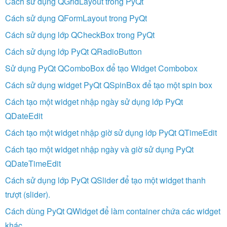
Cách sử dụng QGridLayout trong PyQt
Cách sử dụng QFormLayout trong PyQt
Cách sử dụng lớp QCheckBox trong PyQt
Cách sử dụng lớp PyQt QRadioButton
Sử dụng PyQt QComboBox để tạo Widget Combobox
Cách sử dụng widget PyQt QSpinBox để tạo một spin box
Cách tạo một widget nhập ngày sử dụng lớp PyQt
QDateEdit
Cách tạo một widget nhập giờ sử dụng lớp PyQt QTimeEdit
Cách tạo một widget nhập ngày và giờ sử dụng PyQt
QDateTimeEdit
Cách sử dụng lớp PyQt QSlider để tạo một widget thanh
trượt (slider).
Cách dùng PyQt QWidget để làm container chứa các widget
khác.