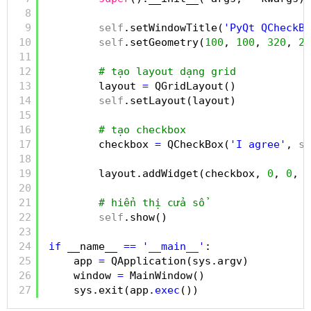
8
9
self
.setWindowTitle(
'PyQt QCheckBo
10
self
.setGeometry(
100
, 
100
, 
320
, 
21
11
12
# tạo layout dạng grid
13
layout 
=
QGridLayout()
14
self
.setLayout(layout)
15
16
# tạo checkbox
17
checkbox 
=
QCheckBox(
'I agree'
, 
se
18
19
layout.addWidget(checkbox, 
0
, 
0
, Q
20
21
# hiển thị cửa sổ
22
self
.show()
23
24
if
__name__ 
=
=
'__main__'
:
25
app 
=
QApplication(sys.argv)
26
window 
=
MainWindow()
27
sys.exit(app.
exec
())