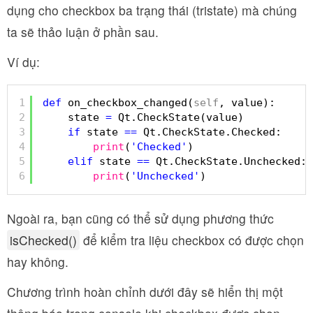
dụng cho checkbox ba trạng thái (tristate) mà chúng
ta sẽ thảo luận ở phần sau.
Ví dụ:
1
def
on_checkbox_changed(
self
, value):
2
state 
=
Qt.CheckState(value)
3
if
state 
=
=
Qt.CheckState.Checked:
4
print
(
'Checked'
)
5
elif
state 
=
=
Qt.CheckState.Unchecked:
6
print
(
'Unchecked'
)
Ngoài ra, bạn cũng có thể sử dụng phương thức
isChecked()
để kiểm tra liệu checkbox có được chọn
hay không.
Chương trình hoàn chỉnh dưới đây sẽ hiển thị một