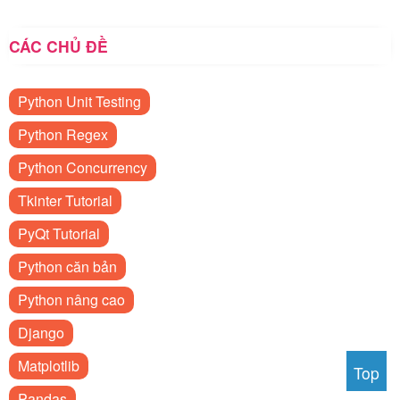
CÁC CHỦ ĐỀ
Python Unit Testing
Python Regex
Python Concurrency
Tkinter Tutorial
PyQt Tutorial
Python căn bản
Python nâng cao
Django
Matplotlib
Top
Pandas