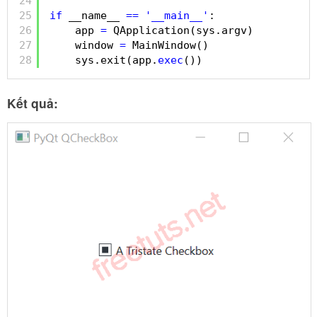
24
25
if
__name__ 
=
=
'__main__'
:
26
app 
=
QApplication(sys.argv)
27
window 
=
MainWindow()
28
sys.exit(app.
exec
())
Kết quả: