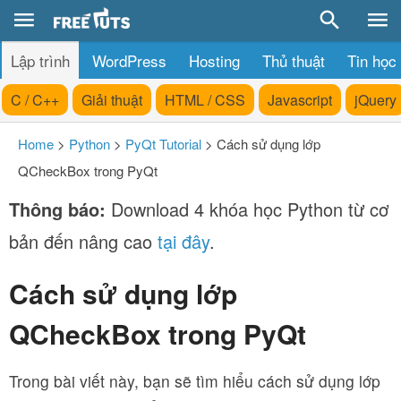
Lập trình
WordPress
Hosting
Thủ thuật
Tin học
C / C++
Giải thuật
HTML / CSS
Javascript
jQuery
Home
>
Python
>
PyQt Tutorial
>
Cách sử dụng lớp
QCheckBox trong PyQt
Thông báo:
Download 4 khóa học Python từ cơ
bản đến nâng cao
tại đây
.
Cách sử dụng lớp
QCheckBox trong PyQt
Trong bài viết này, bạn sẽ tìm hiểu cách sử dụng lớp