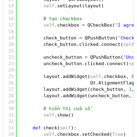
14
self
.setLayout(layout)
15
16
# tạo checkbox
17
self
.checkbox 
=
QCheckBox(
'I agree
18
19
check_button 
=
QPushButton(
'Check'
20
check_button.clicked.connect(
self
.
21
22
uncheck_button 
=
QPushButton(
'Unch
23
uncheck_button.clicked.connect(
sel
24
25
layout.addWidget(
self
.checkbox, 
0
,
26
Qt.AlignmentFlag.
27
layout.addWidget(check_button, 
1
, 
28
layout.addWidget(uncheck_button, 
1
29
30
# hiển thị cửa sổ
31
self
.show()
32
33
def
check(
self
):
34
self
.checkbox.setChecked(
True
)