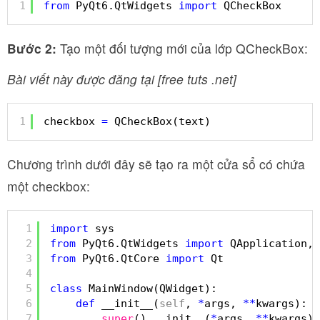
1
from
PyQt6.QtWidgets 
import
QCheckBox
Bước 2:
Tạo một đối tượng mới của lớp QCheckBox:
Bài viết này được đăng tại [free tuts .net]
1
checkbox 
=
QCheckBox(text)
Chương trình dưới đây sẽ tạo ra một cửa sổ có chứa
một checkbox:
1
import
sys
2
from
PyQt6.QtWidgets 
import
QApplication, 
3
from
PyQt6.QtCore 
import
Qt
4
5
class
MainWindow(QWidget):
6
def
__init__(
self
, 
*
args, 
*
*
kwargs):
7
super
().__init__(
*
args, 
*
*
kwargs)