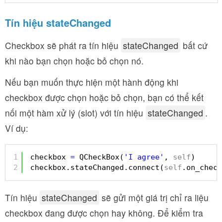
Tín hiệu
stateChanged
Checkbox sẽ phát ra tín hiệu
stateChanged
bất cứ
khi nào bạn chọn hoặc bỏ chọn nó.
Nếu bạn muốn thực hiện một hành động khi
checkbox được chọn hoặc bỏ chọn, bạn có thể kết
nối một hàm xử lý (slot) với tín hiệu
stateChanged
.
Ví dụ:
1
checkbox 
=
QCheckBox(
'I agree'
, 
self
)
2
checkbox.stateChanged.connect(
self
.on_check
Tín hiệu
stateChanged
sẽ gửi một giá trị chỉ ra liệu
checkbox đang được chọn hay không. Để kiểm tra