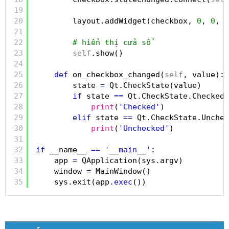
19
20
layout.addWidget(checkbox, 
0
, 
0
, Q
21
22
# hiển thị cửa sổ
23
self
.show()
24
25
def
on_checkbox_changed(
self
, value):
26
state 
=
Qt.CheckState(value)
27
if
state 
=
=
Qt.CheckState.Checked:
28
print
(
'Checked'
)
29
elif
state 
=
=
Qt.CheckState.Unchec
30
print
(
'Unchecked'
)
31
32
if
__name__ 
=
=
'__main__'
:
33
app 
=
QApplication(sys.argv)
34
window 
=
MainWindow()
35
sys.exit(app.
exec
())