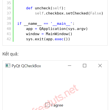
35
36
def
uncheck(
self
):
37
self
.checkbox.setChecked(
False
)
38
39
if
__name__ 
=
=
'__main__'
:
40
app 
=
QApplication(sys.argv)
41
window 
=
MainWindow()
42
sys.exit(app.
exec
())
Kết quả: