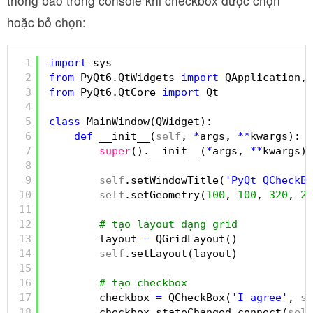
thông báo trong console khi checkbox được chọn
hoặc bỏ chọn:
1
import
sys
2
from
PyQt6.QtWidgets 
import
QApplication, 
3
from
PyQt6.QtCore 
import
Qt
4
5
class
MainWindow(QWidget):
6
def
__init__(
self
, 
*
args, 
*
*
kwargs):
7
super
().__init__(
*
args, 
*
*
kwargs)
8
9
self
.setWindowTitle(
'PyQt QCheckBo
10
self
.setGeometry(
100
, 
100
, 
320
, 
21
11
12
# tạo layout dạng grid
13
layout 
=
QGridLayout()
14
self
.setLayout(layout)
15
16
# tạo checkbox
17
checkbox 
=
QCheckBox(
'I agree'
, 
se
18
checkbox.stateChanged.connect(
self