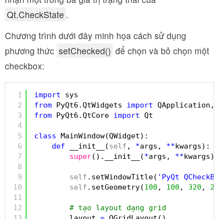
Qt.CheckState
.
Chương trình dưới đây minh họa cách sử dụng
phương thức
setChecked()
để chọn và bỏ chọn một
checkbox:
1
import
sys
2
from
PyQt6.QtWidgets 
import
QApplication, 
3
from
PyQt6.QtCore 
import
Qt
4
5
class
MainWindow(QWidget):
6
def
__init__(
self
, 
*
args, 
*
*
kwargs):
7
super
().__init__(
*
args, 
*
*
kwargs)
8
9
self
.setWindowTitle(
'PyQt QCheckBo
10
self
.setGeometry(
100
, 
100
, 
320
, 
21
11
12
# tạo layout dạng grid
13
layout 
=
QGridLayout()