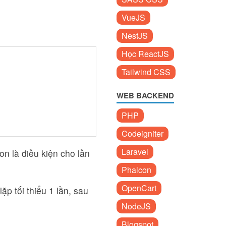
VueJS
NestJS
Học ReactJS
Tailwind CSS
WEB BACKEND
PHP
Codeigniter
Laravel
on là điều kiện cho lần
Phalcon
OpenCart
lặp tối thiểu 1 lần, sau
NodeJS
Blogspot