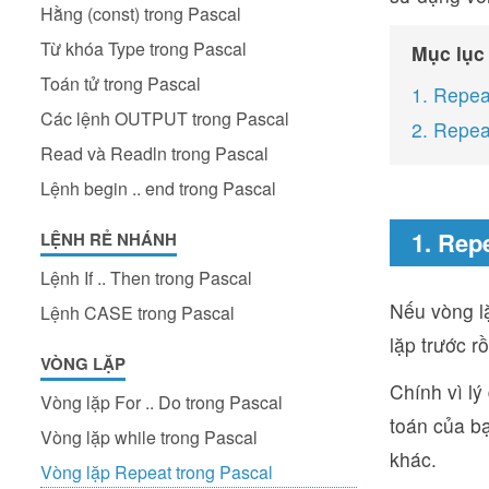
Hằng (const) trong Pascal
Từ khóa Type trong Pascal
Mục lục
Toán tử trong Pascal
1. Repea
Các lệnh OUTPUT trong Pascal
2. Repea
Read và Readln trong Pascal
Lệnh begin .. end trong Pascal
1. Rep
LỆNH RẺ NHÁNH
Lệnh If .. Then trong Pascal
Nếu vòng lặ
Lệnh CASE trong Pascal
lặp trước rồ
VÒNG LẶP
Chính vì lý
Vòng lặp For .. Do trong Pascal
toán của bạ
Vòng lặp while trong Pascal
khác.
Vòng lặp Repeat trong Pascal