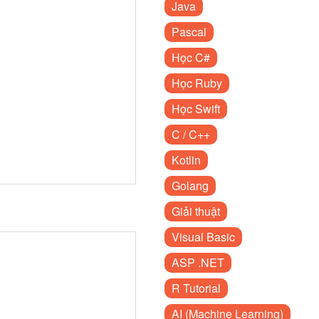
Java
Pascal
Học C#
Học Ruby
Học Swift
C / C++
Kotlin
Golang
Giải thuật
Visual Basic
ASP .NET
R Tutorial
AI (Machine Learning)