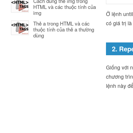
Cách dùng thẻ img trong
HTML và các thuộc tính của
img
Ở lệnh unti
có giá trị l
Thẻ a trong HTML và các
thuộc tính của thẻ a thường
dùng
2. Rep
Giống với 
chương trìn
lệnh này để