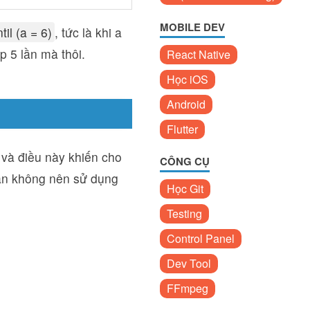
MOBILE DEV
til (a = 6)
, tức là khi a
ặp 5 lần mà thôi.
React Native
Học iOS
Android
Flutter
 và điều này khiến cho
CÔNG CỤ
 bạn không nên sử dụng
Học Git
Testing
Control Panel
Dev Tool
FFmpeg