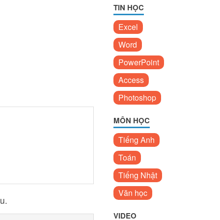
TIN HỌC
Excel
Word
PowerPoint
Access
Photoshop
MÔN HỌC
Tiếng Anh
Toán
Tiếng Nhật
Văn học
u.
VIDEO