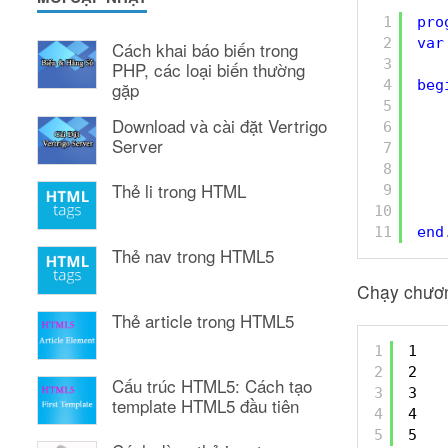
1
pro
2
var
Cách khai báo biến trong
3
PHP, các loại biến thường
4
beg
gặp
5
Download và cài đặt Vertrigo
6
Server
7
8
Thẻ li trong HTML
9
10
11
end
Thẻ nav trong HTML5
Chạy chương
Thẻ article trong HTML5
1
1
2
2
Cấu trúc HTML5: Cách tạo
3
3
template HTML5 đầu tiên
4
4
5
5