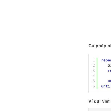
Cú pháp n
1
repe
2
S
3
r
4
5
u
6
unti
Ví dụ
: Viế