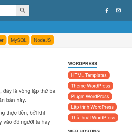
er
MySQL
NodeJS
WORDPRESS
HTML Templates
Theme WordPress
l, đây là vòng lặp thứ ba
Plugin WordPress
ăn bản này.
Lập trình WordPress
g thực tiễn, bởi khi
Thủ thuật WordPress
y vào đó người ta hay
WEB HOSTING