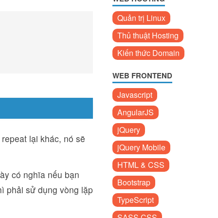
Quản trị Linux
Thủ thuật Hosting
Kiến thức Domain
WEB FRONTEND
Javascript
AngularJS
jQuery
 repeat lại khác, nó sẽ
jQuery Mobile
HTML & CSS
 này có nghĩa nếu bạn
Bootstrap
hì phải sử dụng vòng lặp
TypeScript
SASS CSS