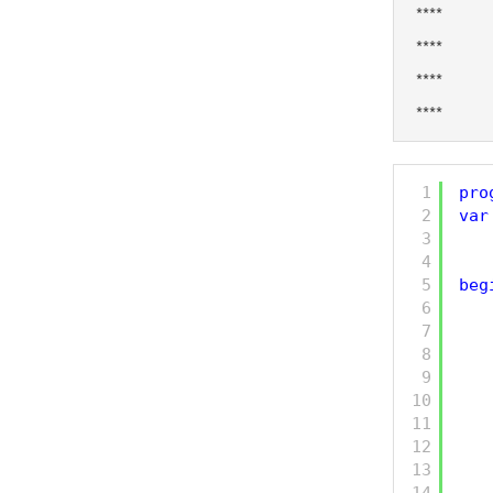
****

****

****

****
1
pro
2
var
3
4
5
beg
6
7
8
9
10
11
12
13