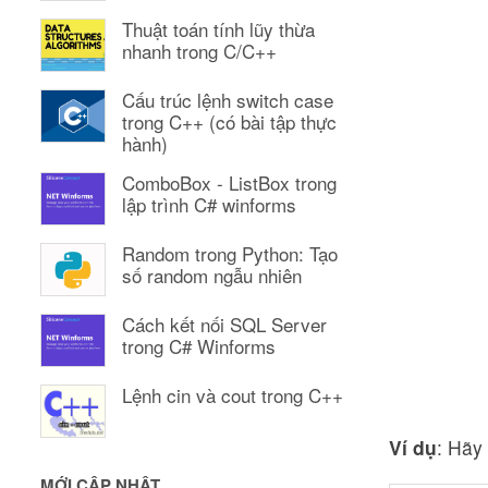
Thuật toán tính lũy thừa
nhanh trong C/C++
Cấu trúc lệnh switch case
trong C++ (có bài tập thực
hành)
ComboBox - ListBox trong
lập trình C# winforms
Random trong Python: Tạo
số random ngẫu nhiên
Cách kết nối SQL Server
trong C# Winforms
Lệnh cin và cout trong C++
Ví dụ
: Hãy
MỚI CẬP NHẬT