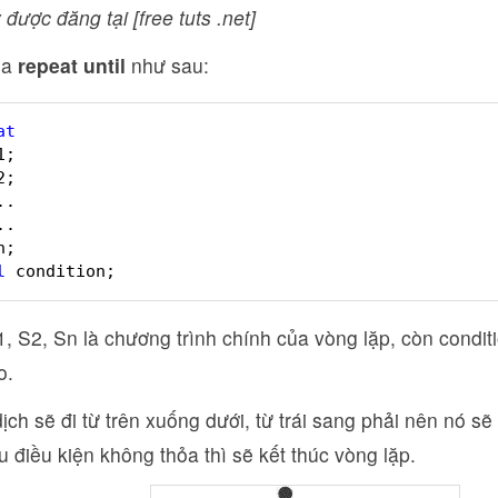
 được đăng tại [free tuts .net]
ủa
repeat until
như sau:
at
1;
2;
..
..
n;
l
condition;
, S2, Sn là chương trình chính của vòng lặp, còn conditi
o.
dịch sẽ đi từ trên xuống dưới, từ trái sang phải nên nó sẽ 
u điều kiện không thỏa thì sẽ kết thúc vòng lặp.