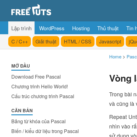
Lập trình
WordPress
Hosting
Thủ thuật
Tin 
C / C++
Giải thuật
HTML / CSS
Javascript
jQu
Home
>
Pasc
MỞ ĐẦU
Vòng l
Download Free Pascal
Chương trình Hello World!
Trong bài n
Cấu trúc chương trình Pascal
và cũng là 
CĂN BẢN
Repeat Unti
Bảng từ khóa của Pascal
nhìn vào rấ
Biến / kiểu dữ liệu trong Pascal
sử dụng vòn