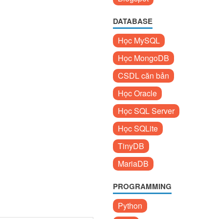
DATABASE
Học MySQL
Học MongoDB
CSDL căn bản
Học Oracle
Học SQL Server
Học SQLite
TinyDB
MariaDB
PROGRAMMING
Python