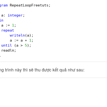
gram
RepeatLoopFreetuts;
a: 
integer
;
in
a := 
1
;
repeat
writeln
(a);
a := a + 
1
;
until
(a > 
5
);
readln;
.
 trình này thì sẽ thu được kết quả như sau: