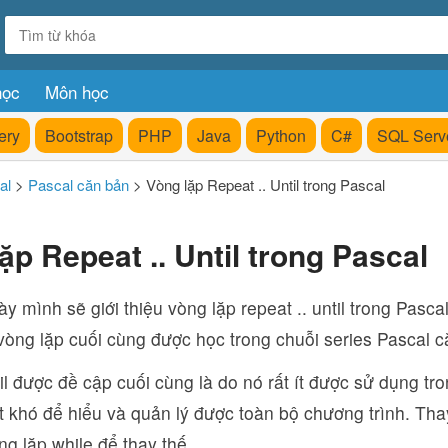
học
Môn học
ery
Bootstrap
PHP
Java
Python
C#
SQL Serv
al
>
Pascal căn bản
>
Vòng lặp Repeat .. Until trong Pascal
ặp Repeat .. Until trong Pascal
ày mình sẽ giới thiệu vòng lặp repeat .. until trong Pasca
vòng lặp cuối cùng được học trong chuỗi series Pascal c
l được đề cập cuối cùng là do nó rất ít được sử dụng tron
t khó để hiểu và quản lý được toàn bộ chương trình. Tha
g lặp while để thay thế.