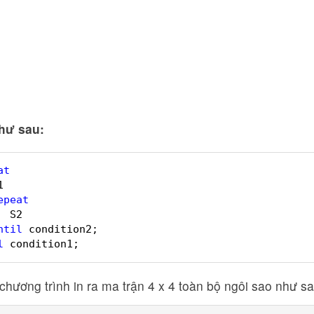
hư sau:
at
1
epeat
S2
ntil
condition2;
l
condition1;
t chương trình in ra ma trận 4 x 4 toàn bộ ngôi sao như sa