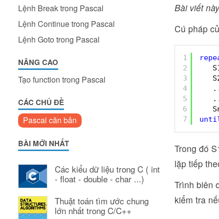
Bài viết này
Lệnh Break trong Pascal
Lệnh Continue trong Pascal
Cú pháp c
Lệnh Goto trong Pascal
1
repe
NÂNG CAO
2
S
3
S
Tạo function trong Pascal
4
.
5
.
CÁC CHỦ ĐỀ
6
S
Pascal căn bản
7
unti
BÀI MỚI NHẤT
Trong đó S1
lặp tiếp the
Các kiểu dữ liệu trong C ( int
- float - double - char ...)
Trình biên 
kiểm tra nế
Thuật toán tìm ước chung
lớn nhất trong C/C++