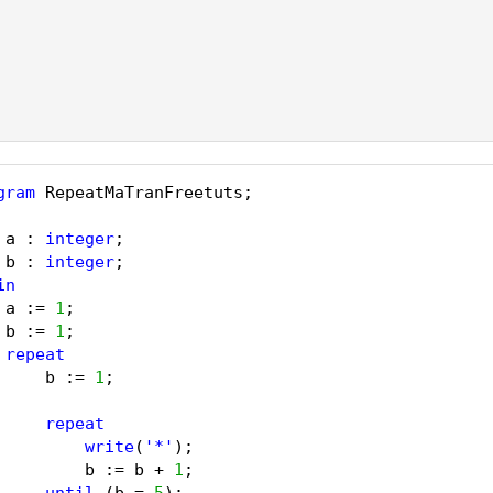
gram
RepeatMaTranFreetuts;
a : 
integer
;
b : 
integer
;
in
a := 
1
;
b := 
1
;
repeat
b := 
1
;
repeat
write
(
'*'
);
b := b + 
1
;