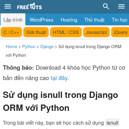
Lập trình
WordPress
Hosting
Thủ thuật
Tin học
C / C++
Giải thuật
HTML / CSS
Javascript
jQuery
Home
>
Python
>
Django
>
Sử dụng isnull trong Django ORM
với Python
Thông báo:
Download 4 khóa học Python từ cơ
bản đến nâng cao
tại đây
.
Sử dụng isnull trong Django
ORM với Python
Trong bài viết này, bạn sẽ học cách sử dụng
isnull