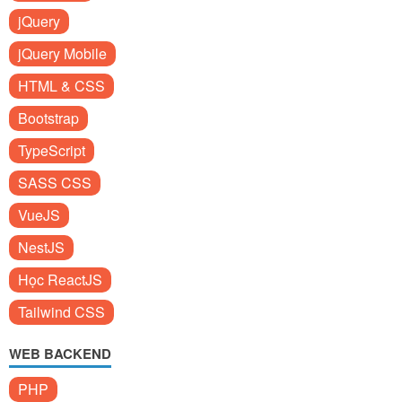
jQuery
jQuery Mobile
HTML & CSS
Bootstrap
TypeScript
SASS CSS
VueJS
NestJS
Học ReactJS
Tailwind CSS
WEB BACKEND
PHP