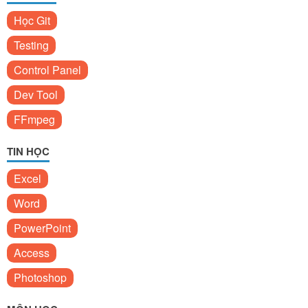
Học Git
Testing
Control Panel
Dev Tool
FFmpeg
TIN HỌC
Excel
Word
PowerPoint
Access
Photoshop