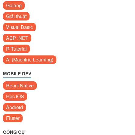
Golang
Giải thuật
Visual Basic
ASP .NET
R Tutorial
AI (Machine Learning)
MOBILE DEV
React Native
Học iOS
Android
Flutter
CÔNG CỤ