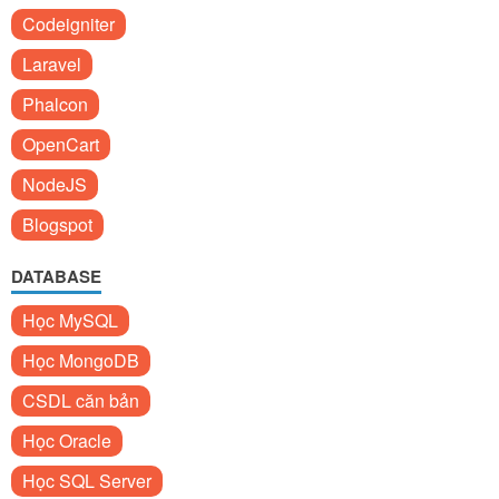
Codeigniter
Laravel
Phalcon
OpenCart
NodeJS
Blogspot
DATABASE
Học MySQL
Học MongoDB
CSDL căn bản
Học Oracle
Học SQL Server