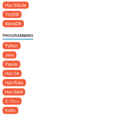
Học SQLite
TinyDB
MariaDB
PROGRAMMING
Python
Java
Pascal
Học C#
Học Ruby
Học Swift
C / C++
Kotlin