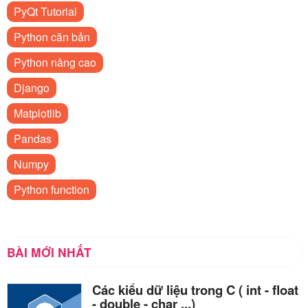
PyQt Tutorial
Python căn bản
Python nâng cao
Django
Matplotlib
Pandas
Numpy
Python function
BÀI MỚI NHẤT
Các kiểu dữ liệu trong C ( int - float
- double - char ...)