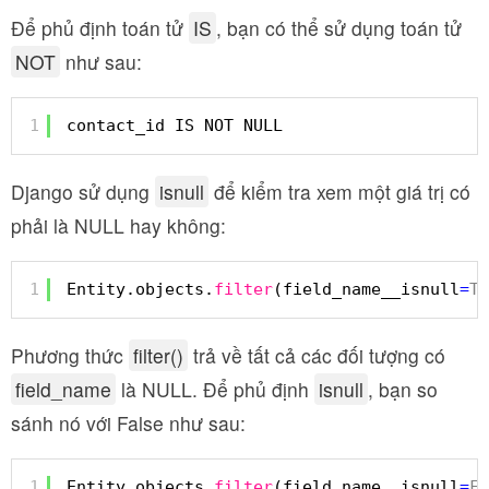
Để phủ định toán tử
IS
, bạn có thể sử dụng toán tử
NOT
như sau:
1
contact_id IS NOT NULL
Django sử dụng
isnull
để kiểm tra xem một giá trị có
phải là NULL hay không:
1
Entity.objects.
filter
(field_name__isnull
=
Tr
Phương thức
filter()
trả về tất cả các đối tượng có
field_name
là NULL. Để phủ định
isnull
, bạn so
sánh nó với False như sau:
1
Entity.objects.
filter
(field_name__isnull
=
Fa