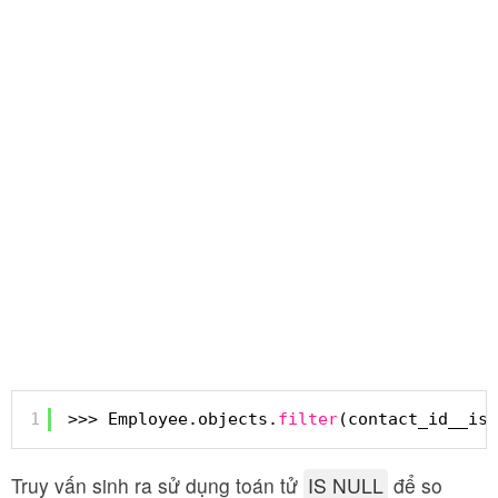
1
>>> Employee.objects.
filter
(contact_id__isn
Truy vấn sinh ra sử dụng toán tử
IS NULL
để so