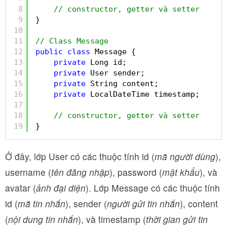
8
// constructor, getter và setter
9
}
10
11
// Class Message
12
public
class
Message {
13
private
Long id;
14
private
User sender;
15
private
String content;
16
private
LocalDateTime timestamp;
17
18
// constructor, getter và setter
19
}
Ở đây, lớp User có các thuộc tính id (
mã người dùng
),
username (
tên đăng nhập
), password (
mật khẩu
), và
avatar (
ảnh đại diện
). Lớp Message có các thuộc tính
id (
mã tin nhắn
), sender (
người gửi tin nhắn
), content
(
nội dung tin nhắn
), và timestamp (
thời gian gửi tin