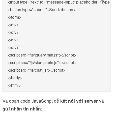
<input type="text" id="message-input" placeholder="Type y
<button type="submit">Send</button>

</form>

</div>

</div>

</div>

</div>

<script src="/js/jquery.min.js"></script>

<script src="/js/stomp.min.js"></script>

<script src="/js/chat.js"></script>

</body>

</html>
Và đoạn code JavaScript để
kết nối với server
và
gửi nhận tin nhắn
: