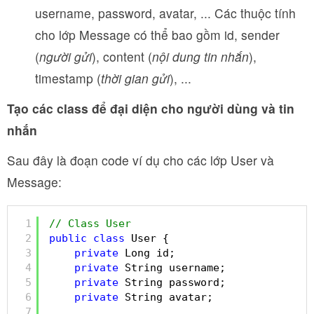
username, password, avatar, ... Các thuộc tính
cho lớp Message có thể bao gồm id, sender
(
người gửi
), content (
nội dung tin nhắn
),
timestamp (
thời gian gửi
), ...
Tạo các class để đại diện cho người dùng và tin
nhắn
Sau đây là đoạn code ví dụ cho các lớp User và
Message:
1
// Class User
2
public
class
User {
3
private
Long id;
4
private
String username;
5
private
String password;
6
private
String avatar;
7