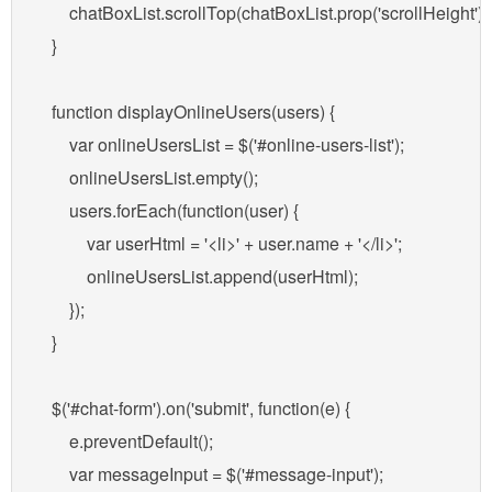
        chatBoxList.scrollTop(chatBoxList.prop('scrollHeight'));
    }

    function displayOnlineUsers(users) {

        var onlineUsersList = $('#online-users-list');

        onlineUsersList.empty();

        users.forEach(function(user) {

            var userHtml = '<li>' + user.name + '</li>';

            onlineUsersList.append(userHtml);

        });

    }

    $('#chat-form').on('submit', function(e) {

        e.preventDefault();

        var messageInput = $('#message-input');
