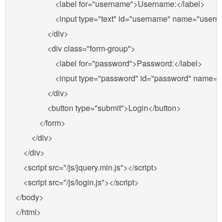
                    <label for="username">Username:</label>

                    <input type="text" id="username" name="u
                </div>

                <div class="form-group">

                    <label for="password">Password:</label>

                    <input type="password" id="password" na
                </div>

                <button type="submit">Login</button>

            </form>

        </div>

    </div>

    <script src="/js/jquery.min.js"></script>

    <script src="/js/login.js"></script>

</body>
