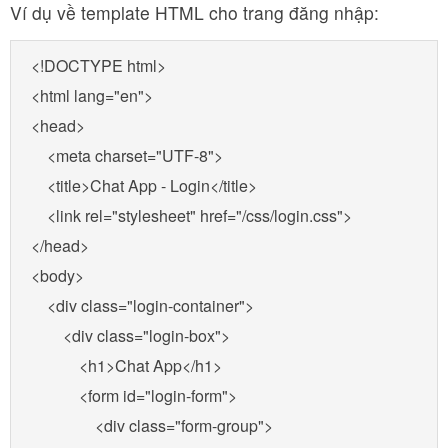
Ví dụ về template HTML cho trang đăng nhập:
<!DOCTYPE html>

<html lang="en">

<head>

    <meta charset="UTF-8">

    <title>Chat App - Login</title>

    <link rel="stylesheet" href="/css/login.css">

</head>

<body>

    <div class="login-container">

        <div class="login-box">

            <h1>Chat App</h1>

            <form id="login-form">

                <div class="form-group">
