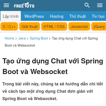
Lập trình
WordPress
Hosting
Thủ thuật
Tin học
C / C++
Giải thuật
HTML / CSS
Javascript
jQuery
Home
>
Java
>
Spring Boot
>
Tạo ứng dụng Chat với Spring
Boot và Websocket
Tạo ứng dụng Chat với Spring
Boot và Websocket
Trong bài viết này, chúng ta sẽ hướng dẫn chi tiết
về cách tạo một ứng dụng Chat đơn giản với
Spring Boot và Websocket.