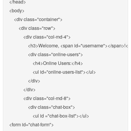
</head>

<body>

    <div class="container">

        <div class="row">

            <div class="col-md-4">

                <h3>Welcome, <span id="username"></span>!</
                <div class="online-users">

                    <h4>Online Users:</h4>

                    <ul id="online-users-list"></ul>

                </div>

            </div>

            <div class="col-md-8">

                <div class="chat-box">

                    <ul id ="chat-box-list"></ul>

<form id="chat-form">
