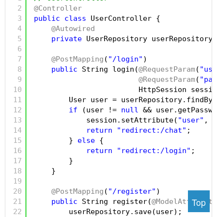
2
@Controller
3
public
class
UserController {
4
@Autowired
5
private
UserRepository userRepository;
6
7
@PostMapping
(
"/login"
)
8
public
String login(
@RequestParam
(
"use
9
@RequestParam
(
"pas
10
HttpSession sessio
11
User user = userRepository.findByU
12
if
(user != 
null
&& user.getPasswo
13
session.setAttribute(
"user"
, u
14
return
"redirect:/chat"
;
15
} 
else
{
16
return
"redirect:/login"
;
17
}
18
}
19
20
@PostMapping
(
"/register"
)
Top
21
public
String register(
@ModelAttribute
22
userRepository.save(user);