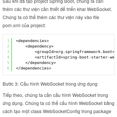
Sau khi đã tạo project Spring Boot, chúng ta cần
thêm các thư viện cần thiết để triển khai WebSocket.
Chúng ta có thể thêm các thư viện này vào file
pom.xml của project:
1
<dependencies>
2
<dependency>
3
<groupId>org.springframework.boot</
4
<artifactId>spring-boot-starter-web
5
</dependency>
6
</dependencies>
Bước 3: Cấu hình WebSocket trong ứng dụng
Tiếp theo, chúng ta cần cấu hình WebSocket trong
ứng dụng. Chúng ta có thể cấu hình WebSocket bằng
cách tạo một class WebSocketConfig trong package