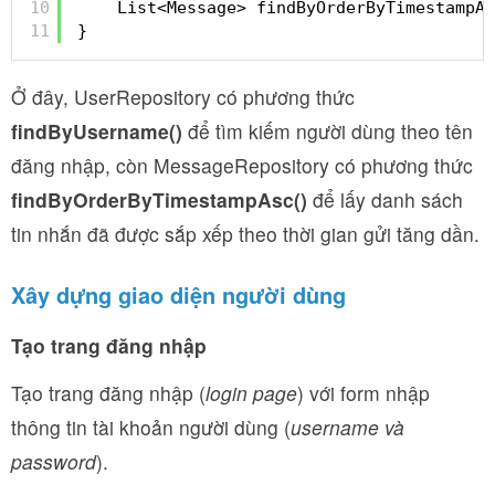
10
List<Message> findByOrderByTimestampAs
11
}
Ở đây, UserRepository có phương thức
findByUsername()
để tìm kiếm người dùng theo tên
đăng nhập, còn MessageRepository có phương thức
findByOrderByTimestampAsc()
để lấy danh sách
tin nhắn đã được sắp xếp theo thời gian gửi tăng dần.
Xây dựng giao diện người dùng
Tạo trang đăng nhập
Tạo trang đăng nhập (
login page
) với form nhập
thông tin tài khoản người dùng (
username và
password
).