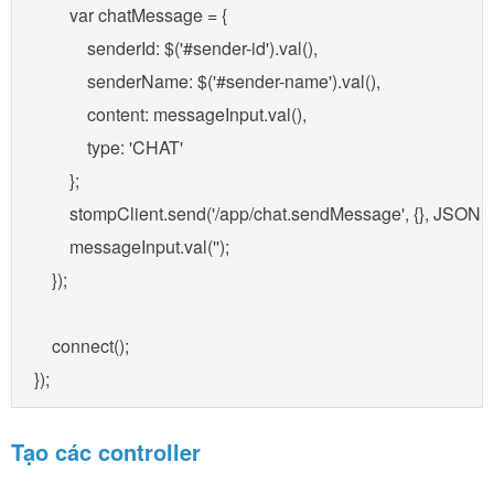
        var chatMessage = {

            senderId: $('#sender-id').val(),

            senderName: $('#sender-name').val(),

            content: messageInput.val(),

            type: 'CHAT'

        };

        stompClient.send('/app/chat.sendMessage', {}, JSON.s
        messageInput.val('');

    });

    connect();

Tạo các controller