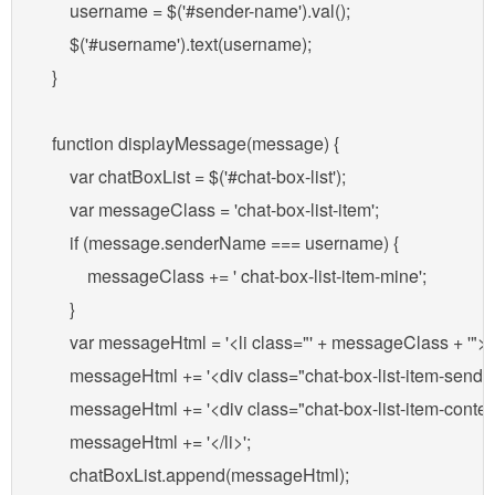
        username = $('#sender-name').val();

        $('#username').text(username);

    }

    function displayMessage(message) {

        var chatBoxList = $('#chat-box-list');

        var messageClass = 'chat-box-list-item';

        if (message.senderName === username) {

            messageClass += ' chat-box-list-item-mine';

        }

        var messageHtml = '<li class="' + messageClass + '">';

        messageHtml += '<div class="chat-box-list-item-send
        messageHtml += '<div class="chat-box-list-item-conten
        messageHtml += '</li>';

        chatBoxList.append(messageHtml);
