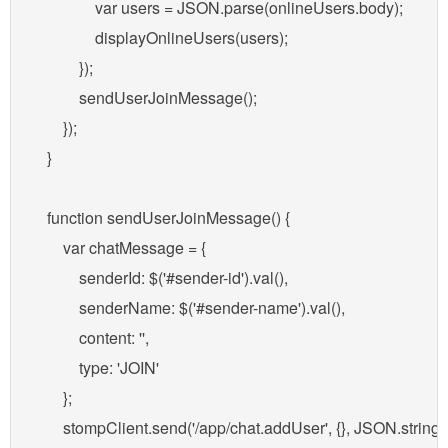
                var users = JSON.parse(onlineUsers.body);

                displayOnlineUsers(users);

            });

            sendUserJoinMessage();

        });

    }

    function sendUserJoinMessage() {

        var chatMessage = {

            senderId: $('#sender-id').val(),

            senderName: $('#sender-name').val(),

            content: '',

            type: 'JOIN'

        };

        stompClient.send('/app/chat.addUser', {}, JSON.string