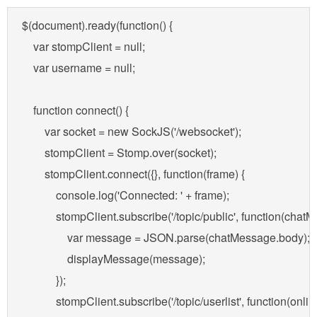
$(document).ready(function() {

    var stompClient = null;

    var username = null;

    function connect() {

        var socket = new SockJS('/websocket');

        stompClient = Stomp.over(socket);

        stompClient.connect({}, function(frame) {

            console.log('Connected: ' + frame);

            stompClient.subscribe('/topic/public', function(chatM
                var message = JSON.parse(chatMessage.body);

                displayMessage(message);

            });

            stompClient.subscribe('/topic/userlist', function(onlin