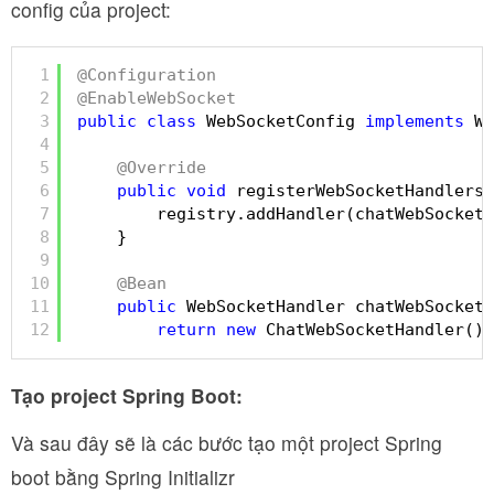
config của project:
1
@Configuration
2
@EnableWebSocket
3
public
class
WebSocketConfig 
implements
We
4
5
@Override
6
public
void
registerWebSocketHandlers(
7
registry.addHandler(chatWebSocketH
8
}
9
10
@Bean
11
public
WebSocketHandler chatWebSocketH
12
return
new
ChatWebSocketHandler();
Tạo project Spring Boot:
Và sau đây sẽ là các bước tạo một project Spring
boot bằng Spring Initializr