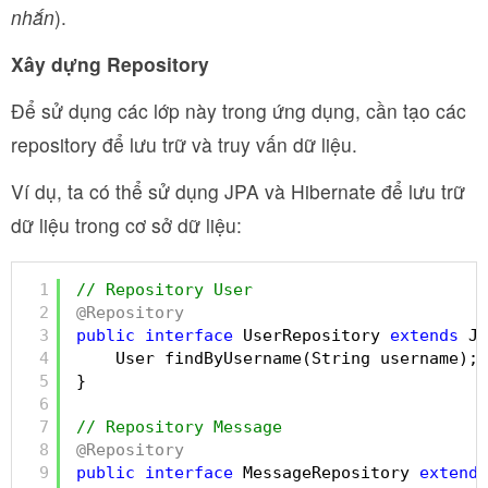
nhắn
).
Xây dựng Repository
Để sử dụng các lớp này trong ứng dụng, cần tạo các
repository để lưu trữ và truy vấn dữ liệu.
Ví dụ, ta có thể sử dụng JPA và Hibernate để lưu trữ
dữ liệu trong cơ sở dữ liệu:
1
// Repository User
2
@Repository
3
public
interface
UserRepository 
extends
Jp
4
User findByUsername(String username);
5
}
6
7
// Repository Message
8
@Repository
9
public
interface
MessageRepository 
extends