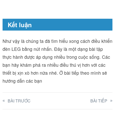
Kết luận
Như vậy là chúng ta đã tìm hiểu xong cách điều khiển
đèn LEG bằng nút nhấn. Đây là một dạng bài tập
thực hành được áp dụng nhiều trong cuộc sống. Các
bạn hãy khám phá ra nhiều điều thú vị hơn với các
thiết bị xịn xò hơn nữa nhé. Ở bài tiếp theo mình sẽ
hướng dẫn các bạn
BÀI TRƯỚC
BÀI TIẾP