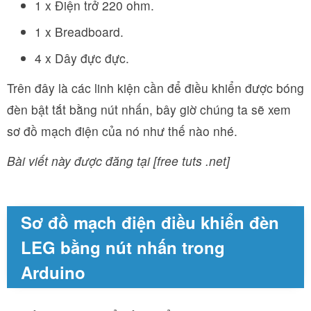
1 x Điện trở 220 ohm.
1 x Breadboard.
4 x Dây đực đực.
Trên đây là các linh kiện cần để điều khiển được bóng
đèn bật tắt bằng nút nhấn, bây giờ chúng ta sẽ xem
sơ đồ mạch điện của nó như thế nào nhé.
Bài viết này được đăng tại [free tuts .net]
Sơ đồ mạch điện điều khiển đèn
LEG bằng nút nhấn trong
Arduino