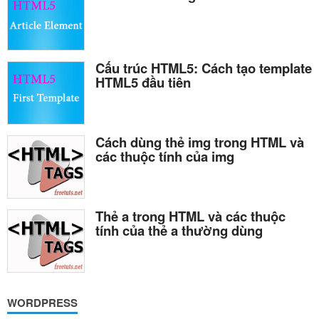
Cấu trúc HTML5: Cách tạo template
HTML5 đầu tiên
Cách dùng thẻ img trong HTML và
các thuộc tính của img
Thẻ a trong HTML và các thuộc
tính của thẻ a thường dùng
WORDPRESS