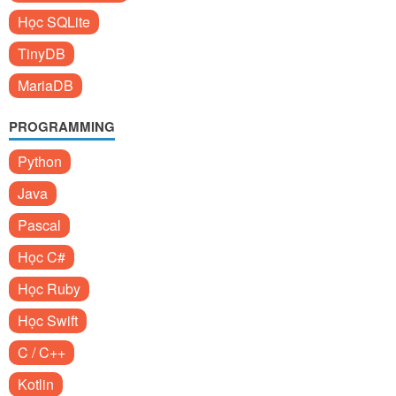
Học SQLite
TinyDB
MariaDB
PROGRAMMING
Python
Java
Pascal
Học C#
Học Ruby
Học Swift
C / C++
Kotlin