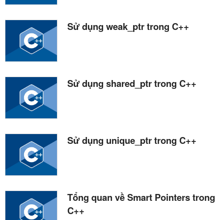
Sử dụng weak_ptr trong C++
Sử dụng shared_ptr trong C++
Sử dụng unique_ptr trong C++
Tổng quan về Smart Pointers trong
C++