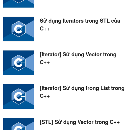
Sử dụng Iterators trong STL của
C++
[Iterator] Sử dụng Vector trong
C++
[Iterator] Sử dụng trong List trong
C++
[STL] Sử dụng Vector trong C++