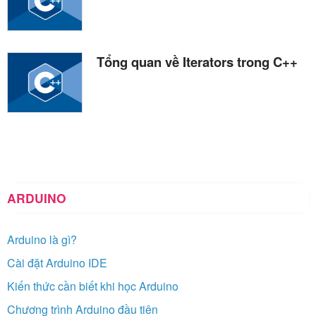
Tổng quan về Iterators trong C++
ARDUINO
Arduino là gì?
Cài đặt Arduino IDE
Kiến thức cần biết khi học Arduino
Chương trình Arduino đầu tiên