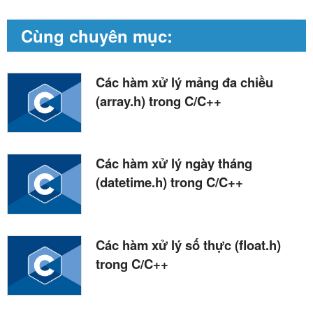
Cùng chuyên mục:
Các hàm xử lý mảng đa chiều
(array.h) trong C/C++
Các hàm xử lý ngày tháng
(datetime.h) trong C/C++
Các hàm xử lý số thực (float.h)
trong C/C++