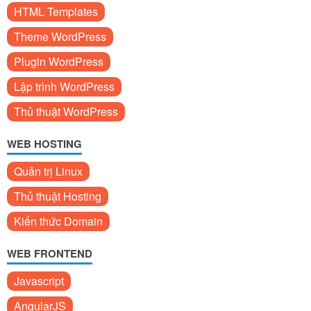
HTML Templates
Theme WordPress
Plugin WordPress
Lập trình WordPress
Thủ thuật WordPress
WEB HOSTING
Quản trị Linux
Thủ thuật Hosting
Kiến thức Domain
WEB FRONTEND
Javascript
AngularJS