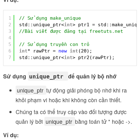
1
// Sử dụng make_unique
2
std::unique_ptr<
int
> ptr1 = std::make_uniqu
3
//Bài viết được đăng tại freetuts.net
4
5
// Sử dụng truyền con trỏ
6
int
* rawPtr = 
new
int
(20);
7
std::unique_ptr<
int
> ptr2(rawPtr);
Sử dụng
để quản lý bộ nhớ
unique_ptr
unique_ptr
tự động giải phóng bộ nhớ khi ra
khỏi phạm vi hoặc khi không còn cần thiết.
Chúng ta có thể truy cập vào đối tượng được
quản lý bởi
unique_ptr
bằng toán tử * hoặc ->.
Ví dụ: