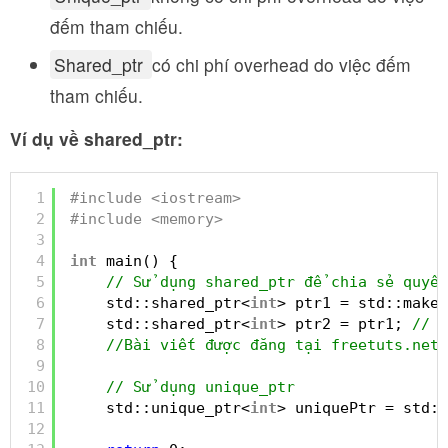
đếm tham chiếu.
Shared_ptr
có chi phí overhead do việc đếm
tham chiếu.
Ví dụ về shared_ptr:
1
#include <iostream>
2
#include <memory>
3
4
int
main() {
5
// Sử dụng shared_ptr để chia sẻ quyền
6
std::shared_ptr<
int
> ptr1 = std::make_
7
std::shared_ptr<
int
> ptr2 = ptr1; 
// p
8
//Bài viết được đăng tại freetuts.net
9
10
// Sử dụng unique_ptr
11
std::unique_ptr<
int
> uniquePtr = std::
12