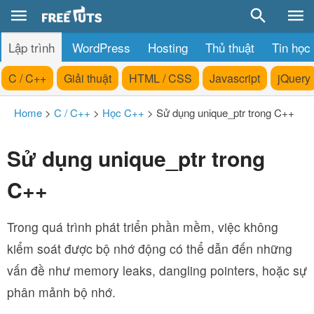
Lập trình
WordPress
Hosting
Thủ thuật
Tin học
C / C++
Giải thuật
HTML / CSS
Javascript
jQuery
Home
>
C / C++
>
Học C++
>
Sử dụng unique_ptr trong C++
Sử dụng unique_ptr trong
C++
Trong quá trình phát triển phần mềm, việc không
kiểm soát được bộ nhớ động có thể dẫn đến những
vấn đề như memory leaks, dangling pointers, hoặc sự
phân mảnh bộ nhớ.