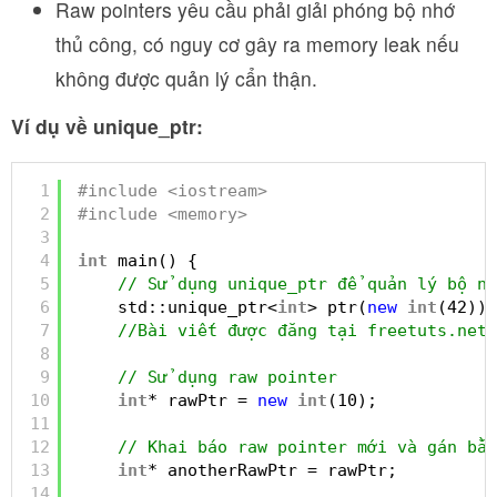
Raw pointers yêu cầu phải giải phóng bộ nhớ
thủ công, có nguy cơ gây ra memory leak nếu
không được quản lý cẩn thận.
Ví dụ về unique_ptr:
1
#include <iostream>
2
#include <memory>
3
4
int
main() {
5
// Sử dụng unique_ptr để quản lý bộ nh
6
std::unique_ptr<
int
> ptr(
new
int
(42));
7
//Bài viết được đăng tại freetuts.net
8
9
// Sử dụng raw pointer
10
int
* rawPtr = 
new
int
(10);
11
12
// Khai báo raw pointer mới và gán bằn
13
int
* anotherRawPtr = rawPtr;
14