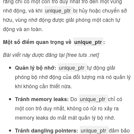
rằng chỉ có một con trỏ duy nhất trỏ đến một vùng
nhớ động, và khi
unique_ptr
bị hủy hoặc chuyển sở
hữu, vùng nhớ động được giải phóng một cách tự
động và an toàn.
Một số điểm quan trọng về
unique_ptr
:
Bài viết này được đăng tại [free tuts .net]
Quản lý bộ nhớ:
unique_ptr
tự động giải
phóng bộ nhớ động của đối tượng mà nó quản lý
khi không cần thiết nữa.
Tránh memory leaks:
Do
unique_ptr
chỉ có
một con trỏ duy nhất, không có rủi ro xảy ra
memory leaks do mất mát quản lý bộ nhớ.
Tránh dangling pointers:
unique_ptr
đảm bảo