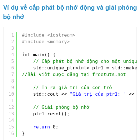
Ví dụ về cấp phát bộ nhớ động và giải phóng
bộ nhớ
1
#include <iostream>
2
#include <memory>
3
4
int
main() {
5
// Cấp phát bộ nhớ động cho một unique
6
std::unique_ptr<
int
> ptr1 = std::make_
7
//Bài viết được đăng tại freetuts.net
8
9
// In ra giá trị của con trỏ
10
std::cout << 
"Giá trị của ptr1: "
<< *
11
12
// Giải phóng bộ nhớ
13
ptr1.reset();
14
15
return
0;
16
}