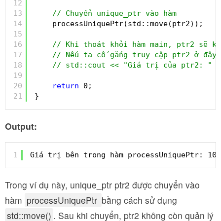
12
13
// Chuyển unique_ptr vào hàm
14
processUniquePtr(std::move(ptr2));
15
16
// Khi thoát khỏi hàm main, ptr2 sẽ kh
17
// Nếu ta cố gắng truy cập ptr2 ở đây,
18
// std::cout << "Giá trị của ptr2: " <
19
20
return
0;
21
}
Output:
1
Giá trị bên trong hàm processUniquePtr: 100
Trong ví dụ này, unique_ptr ptr2 được chuyển vào
hàm
processUniquePtr
bằng cách sử dụng
std::move()
. Sau khi chuyển, ptr2 không còn quản lý