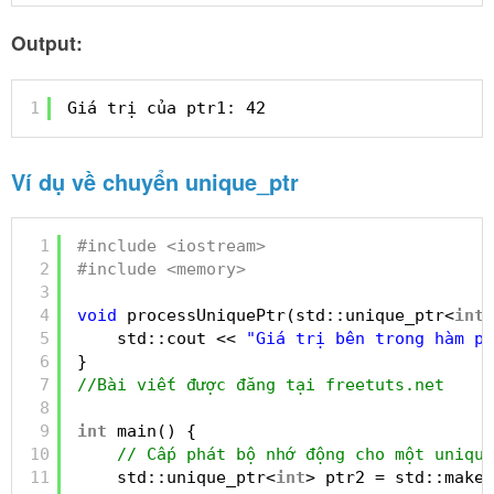
Output:
1
Giá trị của ptr1: 42
Ví dụ về chuyển unique_ptr
1
#include <iostream>
2
#include <memory>
3
4
void
processUniquePtr(std::unique_ptr<
int
>
5
std::cout << 
"Giá trị bên trong hàm pr
6
}
7
//Bài viết được đăng tại freetuts.net
8
9
int
main() {
10
// Cấp phát bộ nhớ động cho một unique
11
std::unique_ptr<
int
> ptr2 = std::make_