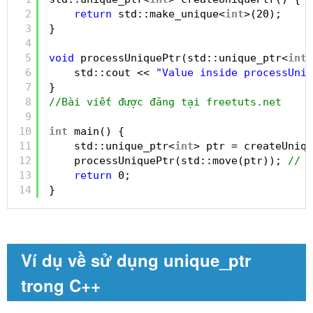
2
return
std::make_unique<
int
>(20);
3
}
4
5
void
processUniquePtr(std::unique_ptr<
int
>
6
std::cout << 
"Value inside processUniq
7
}
8
//Bài viết được đăng tại freetuts.net
9
10
int
main() {
11
std::unique_ptr<
int
> ptr = createUniqu
12
processUniquePtr(std::move(ptr)); 
// C
13
return
0;
14
}
Ví dụ về sử dụng unique_ptr
trong C++