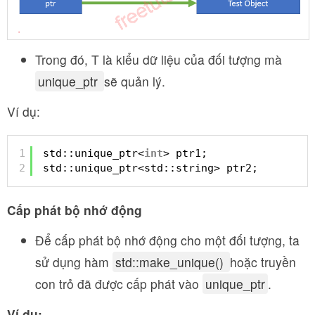
Trong đó, T là kiểu dữ liệu của đối tượng mà
unique_ptr
sẽ quản lý.
Ví dụ:
1
std::unique_ptr<
int
> ptr1;
2
std::unique_ptr<std::string> ptr2;
Cấp phát bộ nhớ động
Để cấp phát bộ nhớ động cho một đối tượng, ta
sử dụng hàm
std::make_unique()
hoặc truyền
con trỏ đã được cấp phát vào
unique_ptr
.
Ví dụ: