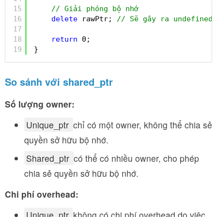
15
// Giải phóng bộ nhớ
16
delete
rawPtr; 
// Sẽ gây ra undefined 
17
18
return
0;
19
}
So sánh với shared_ptr
Số lượng owner:
Unique_ptr
chỉ có một owner, không thể chia sẻ
quyền sở hữu bộ nhớ.
Shared_ptr
có thể có nhiều owner, cho phép
chia sẻ quyền sở hữu bộ nhớ.
Chi phí overhead:
Unique_ptr
không có chi phí overhead do việc