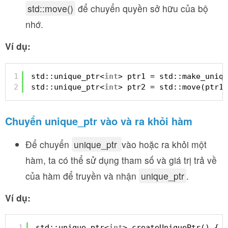
std::move()
để chuyển quyền sở hữu của bộ
nhớ.
Ví dụ:
1
std::unique_ptr<
int
> ptr1 = std::make_uniqu
2
std::unique_ptr<
int
> ptr2 = std::move(ptr1)
Chuyển unique_ptr vào và ra khỏi hàm
Để chuyển
unique_ptr
vào hoặc ra khỏi một
hàm, ta có thể sử dụng tham số và giá trị trả về
của hàm để truyền và nhận
unique_ptr
.
Ví dụ:
1
std::unique_ptr<
int
> createUniquePtr() {