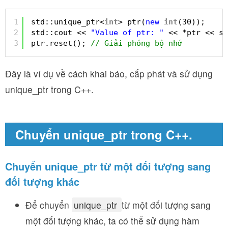
1
std::unique_ptr<
int
> ptr(
new
int
(30));
2
std::cout << 
"Value of ptr: "
<< *ptr << st
3
ptr.reset(); 
// Giải phóng bộ nhớ
Đây là ví dụ về cách khai báo, cấp phát và sử dụng
unique_ptr trong C++.
Chuyển unique_ptr trong C++.
Chuyển unique_ptr từ một đối tượng sang
đối tượng khác
Để chuyển
unique_ptr
từ một đối tượng sang
một đối tượng khác, ta có thể sử dụng hàm