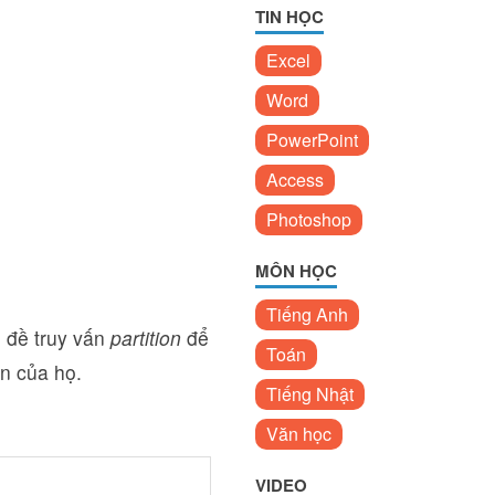
TIN HỌC
Excel
Word
PowerPoint
Access
Photoshop
MÔN HỌC
Tiếng Anh
 đề truy vấn
partition
để
Toán
ận của họ.
Tiếng Nhật
Văn học
VIDEO