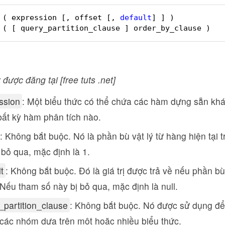
 ( expression [, offset [, 
default
] ] )
 ( [ query_partition_clause ] order_by_clause )
 được đăng tại [free tuts .net]
ssion
: Một biểu thức có thể chứa các hàm dựng sẵn kh
ất kỳ hàm phân tích nào.
: Không bắt buộc. Nó là phần bù vật lý từ hàng hiện tại
 bỏ qua, mặc định là 1.
t
: Không bắt buộc. Đó là giá trị được trả về nếu phần bù
Nếu tham số này bị bỏ qua, mặc định là null.
_partition_clause
: Không bắt buộc. Nó được sử dụng để
các nhóm dựa trên một hoặc nhiều biểu thức.