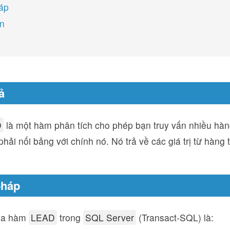
áp
on
ả
D
là một hàm phân tích cho phép bạn truy vấn nhiều hà
hải nối bảng với chính nó. Nó trả về các giá trị từ hàng 
pháp
ủa hàm
LEAD
trong
SQL Server
(Transact-SQL) là: