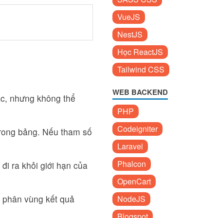
VueJS
NestJS
Học ReactJS
Tailwind CSS
WEB BACKEND
ác, nhưng không thể
PHP
Codeigniter
 trong bảng. Nếu tham số
Laravel
Phalcon
 đi ra khỏi giới hạn của
OpenCart
 phân vùng kết quả
NodeJS
Blogspot