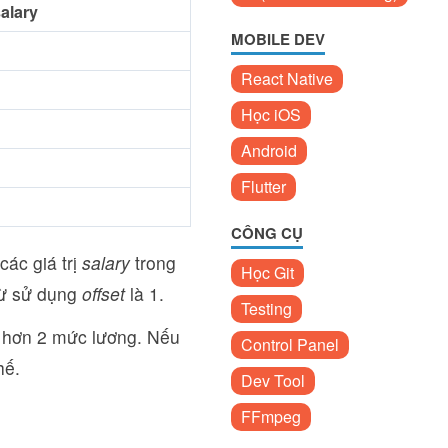
alary
MOBILE DEV
React Native
Học iOS
Android
Flutter
CÔNG CỤ
các giá trị
salary
trong
Học Git
từ sử dụng
offset
là 1.
Testing
o hơn 2 mức lương. Nếu
Control Panel
hế.
Dev Tool
FFmpeg