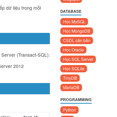
p dữ liệu trong mỗi
DATABASE
Học MySQL
Học MongoDB
CSDL căn bản
Học Oracle
 Server (Transact-SQL):
Học SQL Server
Server 2012
Học SQLite
TinyDB
MariaDB
PROGRAMMING
Python