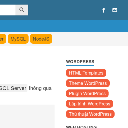
er
MySQL
NodeJS
WORDPRESS
HTML Templates
Theme WordPress
SQL Server
thông qua
Plugin WordPress
Lập trình WordPress
Thủ thuật WordPress
WEB HOSTING