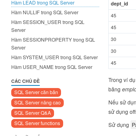
Hàm LEAD trong SQL Server
dept_id
Hàm NULLIF trong SQL Server
45
Hàm SESSION_USER trong SQL
45
Server
30
Hàm SESSIONPROPERTY trong SQL
Server
30
Hàm SYSTEM_USER trong SQL Server
45
Hàm USER_NAME trong SQL Server
Trong ví d
CÁC CHỦ ĐỀ
bảng
empl
SQL Server căn bản
Nếu sử dụ
SQL Server nâng cao
sử dụng off
SQL Server Q&A
SQL Server functions
Sử dụng
P