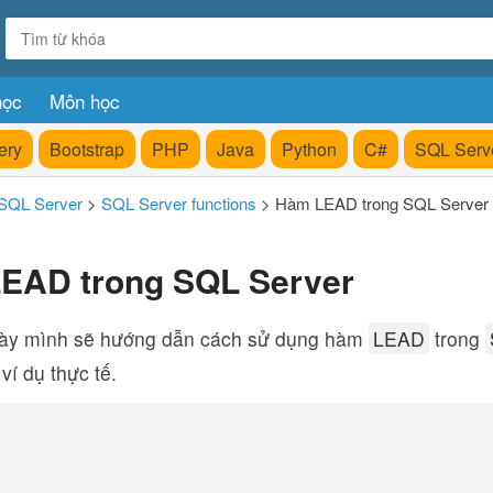
học
Môn học
ery
Bootstrap
PHP
Java
Python
C#
SQL Serv
SQL Server
>
SQL Server functions
>
Hàm LEAD trong SQL Server
EAD trong SQL Server
này mình sẽ hướng dẫn cách sử dụng hàm
LEAD
trong
ví dụ thực tế.