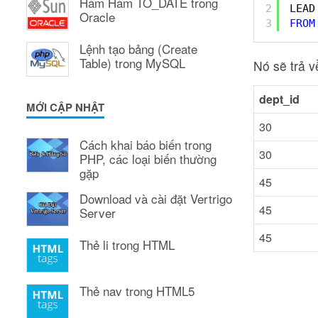
Hàm Hàm TO_DATE trong
2
LEAD
Oracle
3
FROM
Lệnh tạo bảng (Create
Table) trong MySQL
Nó sẽ trả v
dept_id
MỚI CẬP NHẬT
30
Cách khai báo biến trong
30
PHP, các loại biến thường
gặp
45
Download và cài đặt Vertrigo
45
Server
45
Thẻ li trong HTML
Thẻ nav trong HTML5