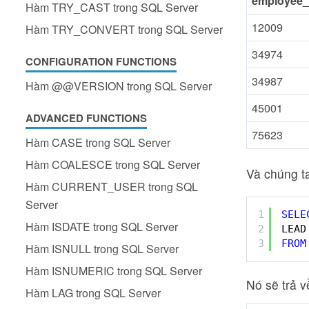
employee
Hàm TRY_CAST trong SQL Server
12009
Hàm TRY_CONVERT trong SQL Server
34974
CONFIGURATION FUNCTIONS
34987
Hàm @@VERSION trong SQL Server
45001
ADVANCED FUNCTIONS
75623
Hàm CASE trong SQL Server
Hàm COALESCE trong SQL Server
Và chúng t
Hàm CURRENT_USER trong SQL
Server
1
SELE
Hàm ISDATE trong SQL Server
2
LEAD
3
FROM
Hàm ISNULL trong SQL Server
Hàm ISNUMERIC trong SQL Server
Nó sẽ trả v
Hàm LAG trong SQL Server