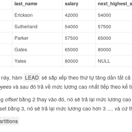
last_name
salary
next_highest_s
Erickson
42000
54000
Sutherland
54000
57500
Parker
57500
65000
Gates
65000
80000
Yates
80000
NULL
ụ này, hàm
LEAD
sẽ sắp xếp theo thứ tự tăng dần tất cả 
oyees
và sau đó trả về mức lương cao nhất tiếp theo kể 
ng
offset
bằng 2 thay vào đó, nó sẽ trả lại mức lương ca
set bằng 3, nó sẽ trả lại mức lương cao hơn 3 .... và cứ t
artitions