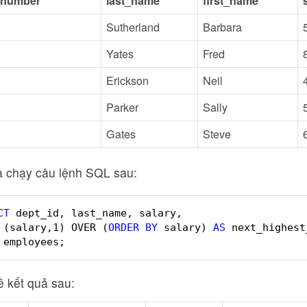
_number
last_name
first_name
Sutherland
Barbara
Yates
Fred
Erickson
Neil
Parker
Sally
Gates
Steve
a chạy câu lệnh SQL sau:
CT
dept_id, last_name, salary,
 (salary,1) OVER (
ORDER
BY
salary) 
AS
next_highest
employees;
ề kết quả sau: