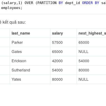
 (salary,1) OVER (PARTITION 
BY
dept_id 
ORDER
BY
sa
employees;
ề kết quả sau:
last_name
salary
next_highest_s
Parker
57500
65000
Gates
65000
NULL
Erickson
42000
54000
Sutherland
54000
80000
Yates
80000
NULL