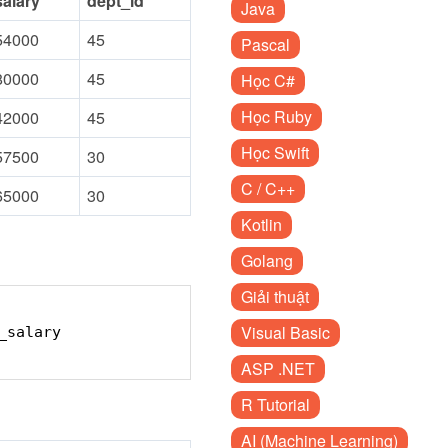
salary
dept_id
Java
54000
45
Pascal
80000
45
Học C#
Học Ruby
42000
45
Học Swift
57500
30
C / C++
65000
30
Kotlin
Golang
Giải thuật
Visual Basic
_salary
ASP .NET
R Tutorial
AI (Machine Learning)