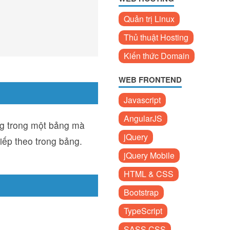
Quản trị Linux
Thủ thuật Hosting
Kiến thức Domain
WEB FRONTEND
Javascript
AngularJS
ng trong một bảng mà
jQuery
tiếp theo trong bảng.
jQuery Mobile
HTML & CSS
Bootstrap
TypeScript
SASS CSS