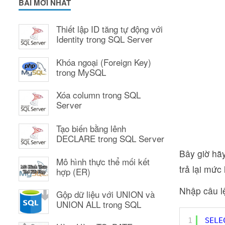
BÀI MỚI NHẤT
Thiết lập ID tăng tự động với
Identity trong SQL Server
Khóa ngoại (Foreign Key)
trong MySQL
Xóa column trong SQL
Server
Tạo biến bằng lênh
DECLARE trong SQL Server
Bây giờ hã
Mô hình thực thể mối kết
trả lại mức
hợp (ER)
Nhập câu l
Gộp dữ liệu với UNION và
UNION ALL trong SQL
1
SELE