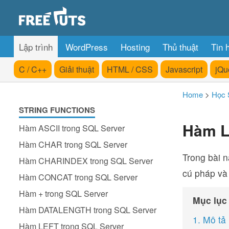
Lập trình
WordPress
Hosting
Thủ thuật
Tin 
C / C++
Giải thuật
HTML / CSS
Javascript
jQu
Home
>
Học 
STRING FUNCTIONS
Hàm L
Hàm ASCII trong SQL Server
Hàm CHAR trong SQL Server
Trong bài 
Hàm CHARINDEX trong SQL Server
cú pháp và 
Hàm CONCAT trong SQL Server
Hàm + trong SQL Server
Mục lục
Hàm DATALENGTH trong SQL Server
1. Mô tả
Hàm LEFT trong SQL Server