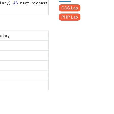
lary) 
AS
next_highest_salary
CSS Lab
PHP Lab
alary