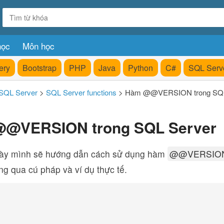
học
Môn học
ery
Bootstrap
PHP
Java
Python
C#
SQL Serv
SQL Server
>
SQL Server functions
>
Hàm @@VERSION trong SQL
@VERSION trong SQL Server
này mình sẽ hướng dẫn cách sử dụng hàm
@@VERSIO
g qua cú pháp và ví dụ thực tế.