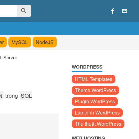
er
MySQL
NodeJS
 Server
WORDPRESS
HTML Templates
Theme WordPress
N
trong
SQL
Plugin WordPress
Lập trình WordPress
Thủ thuật WordPress
WEB HOSTING