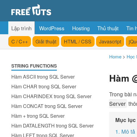
Lập trình
WordPress
Hosting
Thủ thuật
Tin 
C / C++
Giải thuật
HTML / CSS
Javascript
jQu
Home
>
Học 
STRING FUNCTIONS
Hàm @
Hàm ASCII trong SQL Server
Hàm CHAR trong SQL Server
Trong bài 
Hàm CHARINDEX trong SQL Server
Server
thôn
Hàm CONCAT trong SQL Server
Hàm + trong SQL Server
Mục lục
Hàm DATALENGTH trong SQL Server
1. Mô tả
Hàm LEFT trong SQL Server