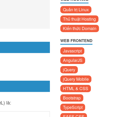
Quản trị Linux
Thủ thuật Hosting
Kiến thức Domain
WEB FRONTEND
Javascript
AngularJS
jQuery
jQuery Mobile
HTML & CSS
Bootstrap
L) là:
TypeScript
SASS CSS