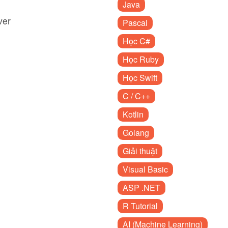
Java
ver
Pascal
Học C#
Học Ruby
Học Swift
C / C++
Kotlin
Golang
Giải thuật
Visual Basic
ASP .NET
R Tutorial
AI (Machine Learning)