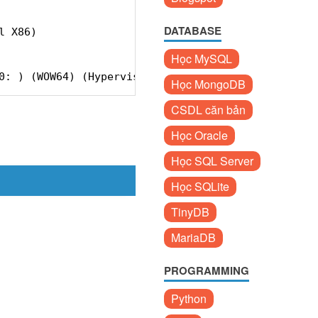
DATABASE
l X86) 
Học MySQL
0: ) (WOW64) (Hypervisor)
Học MongoDB
CSDL căn bản
Học Oracle
Học SQL Server
Học SQLite
TinyDB
MariaDB
PROGRAMMING
Python