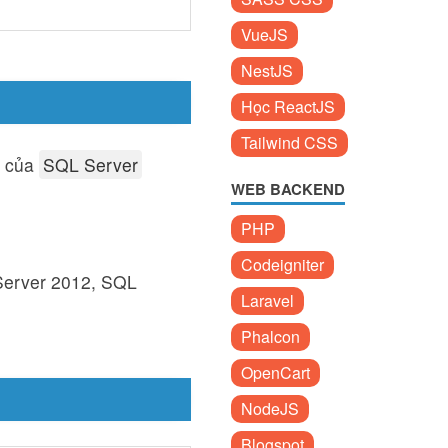
VueJS
NestJS
Học ReactJS
Tailwind CSS
u của
SQL Server
WEB BACKEND
PHP
Codeigniter
Server 2012, SQL
Laravel
Phalcon
OpenCart
NodeJS
Blogspot