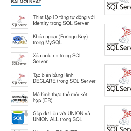
BÀI MỚI NHẤT
Thiết lập ID tăng tự động với
Identity trong SQL Server
Khóa ngoại (Foreign Key)
trong MySQL
Xóa column trong SQL
Server
Tạo biến bằng lênh
DECLARE trong SQL Server
Mô hình thực thể mối kết
hợp (ER)
Gộp dữ liệu với UNION và
UNION ALL trong SQL