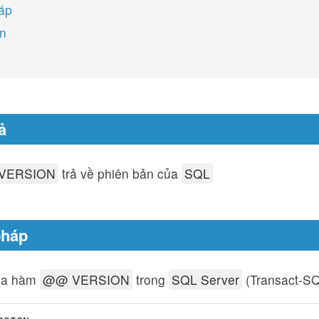
áp
on
ả
VERSION
trả về phiên bản của
SQL
pháp
ủa hàm
@@ VERSION
trong
SQL Server
(Transact-SQ