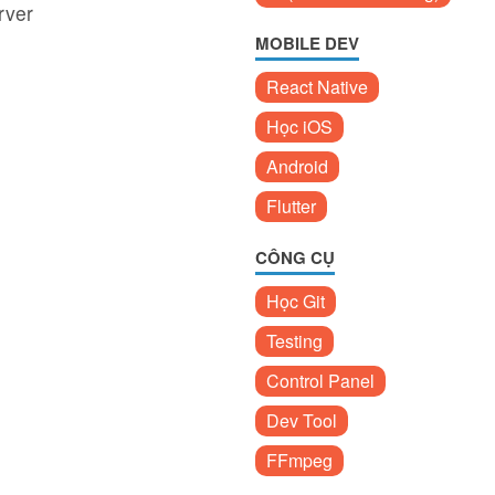
rver
MOBILE DEV
React Native
Học iOS
Android
Flutter
CÔNG CỤ
Học Git
Testing
Control Panel
Dev Tool
FFmpeg