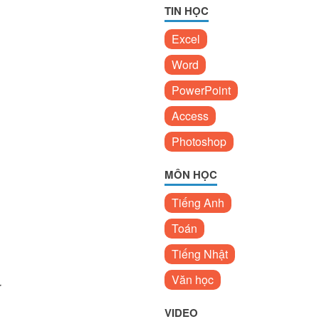
TIN HỌC
Excel
Word
PowerPoint
Access
Photoshop
MÔN HỌC
Tiếng Anh
Toán
Tiếng Nhật
Văn học
r
VIDEO