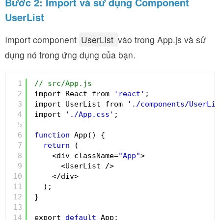
Bước 2: Import và sử dụng Component
UserList
Import component
UserList
vào trong App.js và sử
dụng nó trong ứng dụng của bạn.
1
// src/App.js
2
import React from 
'react'
;
3
import UserList from 
'./components/UserLis
4
import 
'./App.css'
;
5
6
function
App() {
7
return
(
8
<div className=
"App"
>
9
<UserList />
10
</div>
11
);
12
}
13
14
export 
default
App;