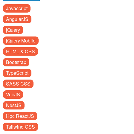
Javascript
AngularJS
jQuery
jQuery Mobile
HTML & CSS
Bootstrap
TypeScript
SASS CSS
VueJS
NestJS
Học ReactJS
Tailwind CSS