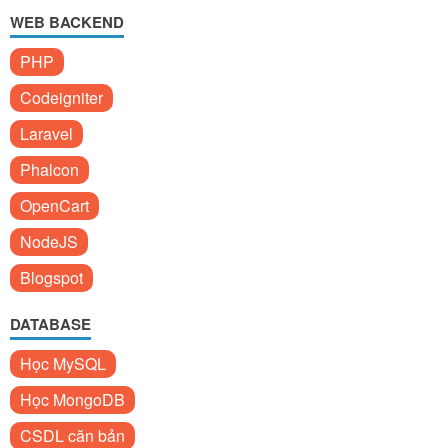
WEB BACKEND
PHP
Codeigniter
Laravel
Phalcon
OpenCart
NodeJS
Blogspot
DATABASE
Học MySQL
Học MongoDB
CSDL căn bản