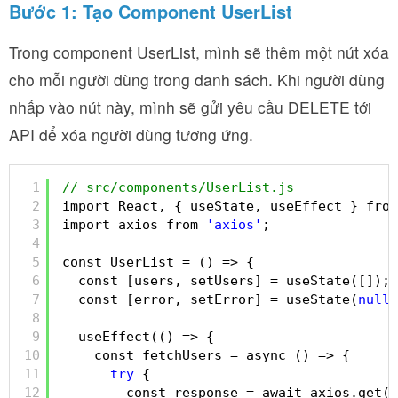
Bước 1: Tạo Component UserList
Trong component UserList, mình sẽ thêm một nút xóa
cho mỗi người dùng trong danh sách. Khi người dùng
nhấp vào nút này, mình sẽ gửi yêu cầu DELETE tới
API để xóa người dùng tương ứng.
1
// src/components/UserList.js
2
import React, { useState, useEffect } from
3
import axios from 
'axios'
;
4
5
const UserList = () => {
6
const [users, setUsers] = useState([]);
7
const [error, setError] = useState(
null
)
8
9
useEffect(() => {
10
const fetchUsers = async () => {
11
try
{
12
const response = await axios.get(
'