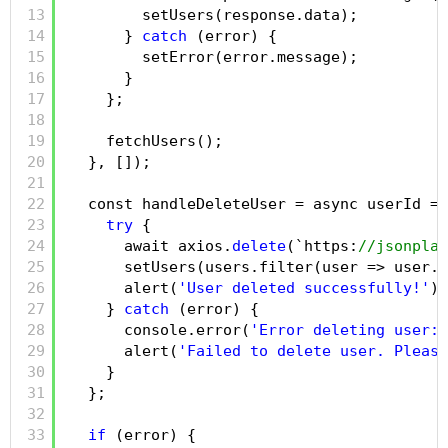
13
setUsers(response.data);
14
} 
catch
(error) {
15
setError(error.message);
16
}
17
};
18
19
fetchUsers();
20
}, []);
21
22
const handleDeleteUser = async userId =>
23
try
{
24
await axios.
delete
(`https:
//jsonplac
25
setUsers(users.filter(user => user.i
26
alert(
'User deleted successfully!'
);
27
} 
catch
(error) {
28
console.error(
'Error deleting user:'
29
alert(
'Failed to delete user. Please
30
}
31
};
32
33
if
(error) {