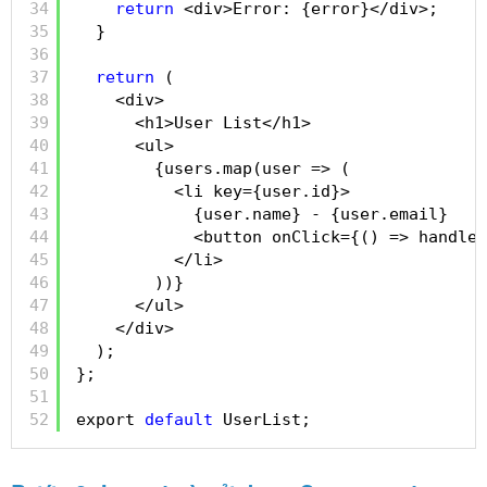
34
return
<div>Error: {error}</div>;
35
}
36
37
return
(
38
<div>
39
<h1>User List</h1>
40
<ul>
41
{users.map(user => (
42
<li key={user.id}>
43
{user.name} - {user.email}
44
<button onClick={() => handleD
45
</li>
46
))}
47
</ul>
48
</div>
49
);
50
};
51
52
export 
default
UserList;