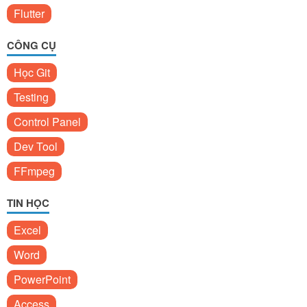
Flutter
CÔNG CỤ
Học Git
Testing
Control Panel
Dev Tool
FFmpeg
TIN HỌC
Excel
Word
PowerPoint
Access