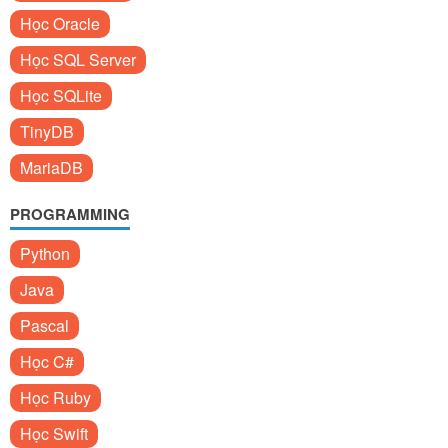
Học Oracle
Học SQL Server
Học SQLite
TinyDB
MariaDB
PROGRAMMING
Python
Java
Pascal
Học C#
Học Ruby
Học Swift