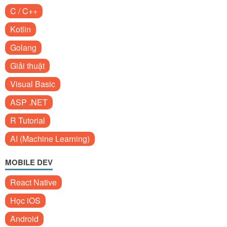
C / C++
Kotlin
Golang
Giải thuật
Visual Basic
ASP .NET
R Tutorial
AI (Machine Learning)
MOBILE DEV
React Native
Học iOS
Android