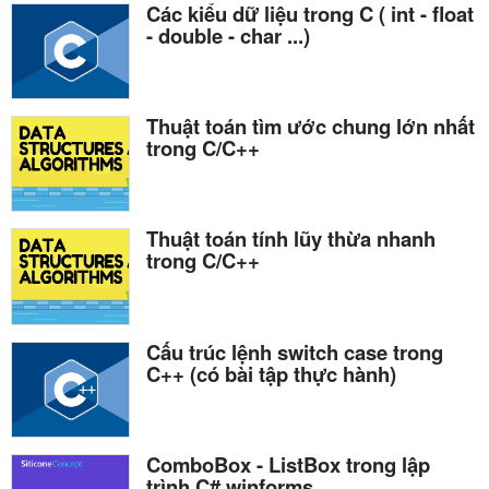
Các kiểu dữ liệu trong C ( int - float
- double - char ...)
Thuật toán tìm ước chung lớn nhất
trong C/C++
Thuật toán tính lũy thừa nhanh
trong C/C++
Cấu trúc lệnh switch case trong
C++ (có bài tập thực hành)
ComboBox - ListBox trong lập
trình C# winforms