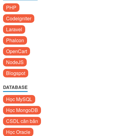
PHP
Codeigniter
Laravel
Phalcon
OpenCart
NodeJS
Blogspot
DATABASE
Học MySQL
Học MongoDB
CSDL căn bản
Học Oracle