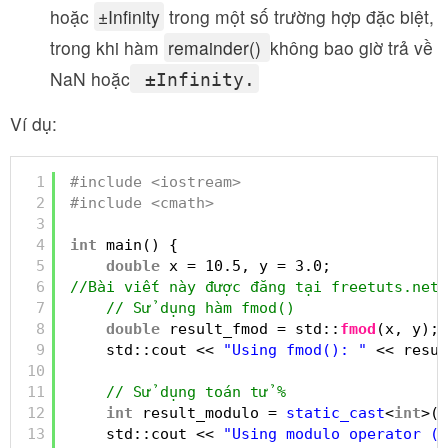
hoặc
±Infinity
trong một số trường hợp đặc biệt,
trong khi hàm
remainder()
không bao giờ trả về
NaN hoặc
±Infinity.
Ví dụ:
1
#include <iostream>
2
#include <cmath>
3
4
int
main() {
5
double
x = 10.5, y = 3.0;
6
//Bài viết này được đăng tại freetuts.net
7
// Sử dụng hàm fmod()
8
double
result_fmod = std::
fmod
(x, y);
9
std::cout << 
"Using fmod(): "
<< resul
10
11
// Sử dụng toán tử %
12
int
result_modulo = 
static_cast
<
int
>(x
13
std::cout << 
"Using modulo operator (%