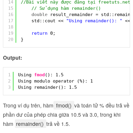
14
//Bài viết này được đăng tại freetuts.net
15
// Sử dụng hàm remainder()
16
double
result_remainder = std::remaind
17
std::cout << 
"Using remainder(): "
<< 
18
19
return
0;
20
}
Output:
1
Using 
fmod
(): 1.5
2
Using modulo operator (%): 1
3
Using remainder(): 1.5
Trong ví dụ trên, hàm
fmod()
và toán tử % đều trả về
phần dư của phép chia giữa 10.5 và 3.0, trong khi
hàm
remainder()
trả về 1.5.