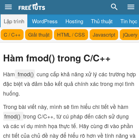
Lập trình
WordPress
Hosting
Thủ thuật
Tin học
C / C++
Giải thuật
HTML / CSS
Javascript
jQuery
Hàm fmod() trong C/C++
Hàm
fmod()
cung cấp khả năng xử lý các trường hợp
đặc biệt và đảm bảo kết quả chính xác trong mọi tình
huống.
Trong bài viết này, mình sẽ tìm hiểu chi tiết về hàm
fmod()
trong C/C++, từ cú pháp đến cách sử dụng
và các ví dụ minh họa thực tế. Hãy cùng đi vào phần
chi tiết của chủ đề này để hiểu rõ hơn về tính năng và