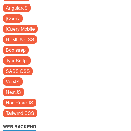
AngularJS
jQuery
jQuery Mobile
HTML & CSS
Bootstrap
TypeScript
SASS CSS
VueJS
NestJS
Học ReactJS
Tailwind CSS
WEB BACKEND