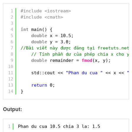
1
#include <iostream>
2
#include <cmath>
3
4
int
main() {
5
double
x = 10.5;
6
double
y = 3.0;
7
//Bài viết này được đăng tại freetuts.net
8
// Tính phần dư của phép chia x cho y
9
double
remainder = 
fmod
(x, y);
10
11
std::cout << 
"Phan du cua "
<< x << 
" 
12
13
return
0;
14
}
Output:
1
Phan du cua 10.5 chia 3 la: 1.5