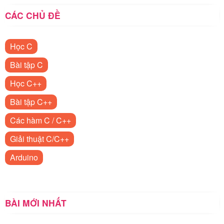
CÁC CHỦ ĐỀ
Học C
Bài tập C
Học C++
Bài tập C++
Các hàm C / C++
Giải thuật C/C++
Arduino
BÀI MỚI NHẤT