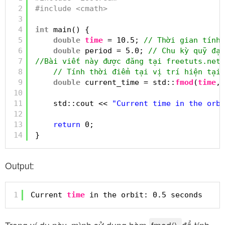
2
#include <cmath>
3
4
int
main() {
5
double
time
= 10.5; 
// Thời gian tính 
6
double
period = 5.0; 
// Chu kỳ quỹ đạo
7
//Bài viết này được đăng tại freetuts.net
8
// Tính thời điểm tại vị trí hiện tại 
9
double
current_time = std::
fmod
(
time
, 
10
11
std::cout << 
"Current time in the orbi
12
13
return
0;
14
}
Output:
1
Current 
time
in the orbit: 0.5 seconds