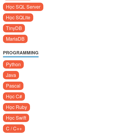
Học SQL Server
Học SQLite
TinyDB
MariaDB
PROGRAMMING
Python
Java
Pascal
Học C#
Học Ruby
Học Swift
C / C++