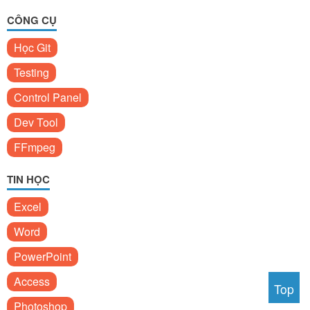
CÔNG CỤ
Học Git
Testing
Control Panel
Dev Tool
FFmpeg
TIN HỌC
Excel
Word
PowerPoint
Access
Top
Photoshop