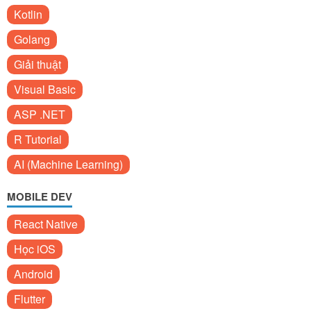
Kotlin
Golang
Giải thuật
Visual Basic
ASP .NET
R Tutorial
AI (Machine Learning)
MOBILE DEV
React Native
Học iOS
Android
Flutter