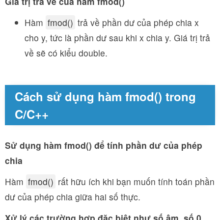
Giá trị trả về của hàm fmod()
Hàm
fmod()
trả về phần dư của phép chia x
cho y, tức là phần dư sau khi x chia y. Giá trị trả
về sẽ có kiểu double.
Cách sử dụng hàm fmod() trong
C/C++
Sử dụng hàm fmod() để tính phần dư của phép
chia
Hàm
fmod()
rất hữu ích khi bạn muốn tính toán phần
dư của phép chia giữa hai số thực.
Xử lý các trường hợp đặc biệt như số âm, số 0,