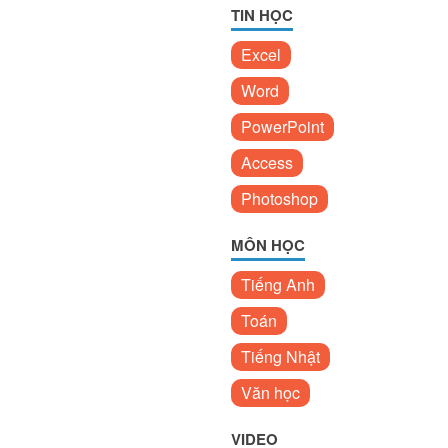
TIN HỌC
Excel
Word
PowerPoint
Access
Photoshop
MÔN HỌC
Tiếng Anh
Toán
Tiếng Nhật
Văn học
VIDEO