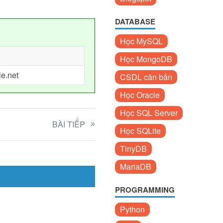
DATABASE
Học MySQL
Học MongoDB
le.net
CSDL căn bản
Học Oracle
Học SQL Server
BÀI TIẾP
Học SQLite
TinyDB
MariaDB
PROGRAMMING
Python