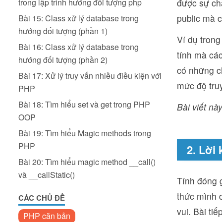
trong lập trình hướng đối tượng php
được sự ch
public mà c
Bài 15: Class xử lý database trong
hướng đối tượng (phần 1)
Ví dụ tron
Bài 16: Class xử lý database trong
tính mà các
hướng đối tượng (phần 2)
có những c
Bài 17: Xử lý truy vấn nhiều điều kiện với
mức độ truy
PHP
Bài 18: Tìm hiểu set và get trong PHP
Bài viết này
OOP
Bài 19: Tìm hiểu Magic methods trong
PHP
2. Lời 
Bài 20: Tìm hiểu magic method __call()
và __callStatic()
Tính đóng g
thức mình c
CÁC CHỦ ĐỀ
vui. Bài ti
PHP căn bản