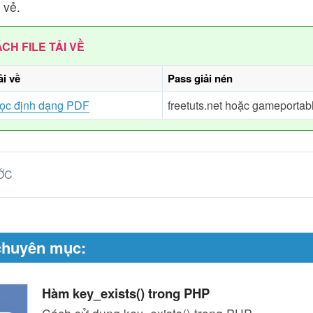
 vẻ.
CH FILE TẢI VỀ
ải về
Pass giải nén
học định dạng PDF
freetuts.net hoặc gameportab
ỚC
chuyên mục:
Hàm key_exists() trong PHP