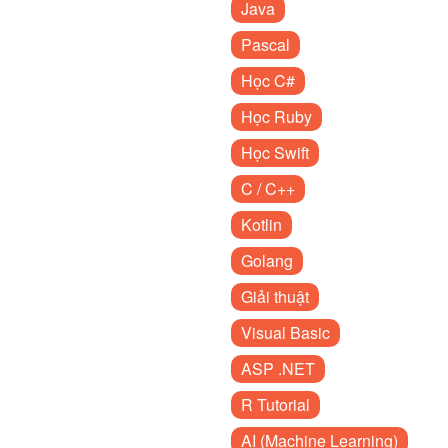
Java
Pascal
Học C#
Học Ruby
Học Swift
C / C++
Kotlin
Golang
Giải thuật
Visual Basic
ASP .NET
R Tutorial
AI (Machine Learning)