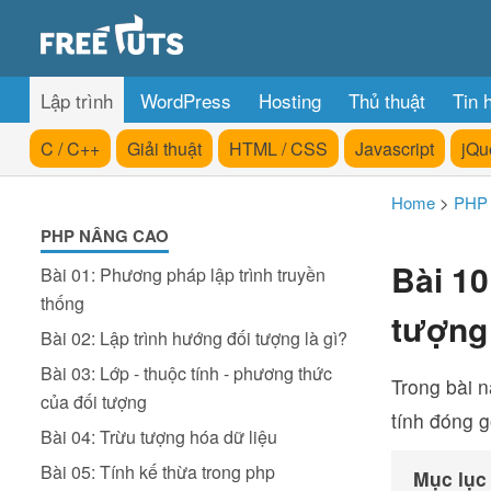
Lập trình
WordPress
Hosting
Thủ thuật
Tin 
C / C++
Giải thuật
HTML / CSS
Javascript
jQu
Home
>
PHP
PHP NÂNG CAO
Bài 10
Bài 01: Phương pháp lập trình truyền
thống
tượng
Bài 02: Lập trình hướng đối tượng là gì?
Bài 03: Lớp - thuộc tính - phương thức
Trong bài n
của đối tượng
tính đóng g
Bài 04: Trừu tượng hóa dữ liệu
Bài 05: Tính kế thừa trong php
Mục lục