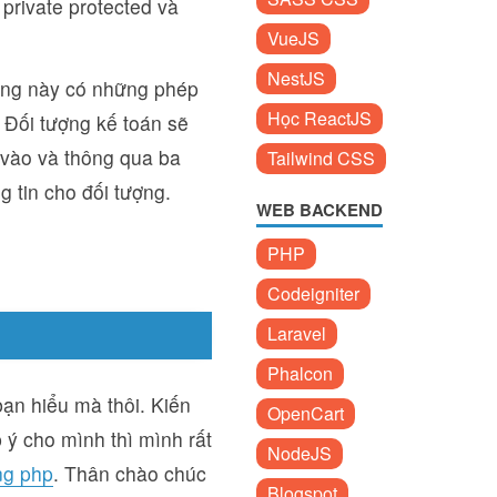
private protected và
VueJS
NestJS
năng này có những phép
Học ReactJS
 Đối tượng kế toán sẽ
 vào và thông qua ba
Tailwind CSS
 tin cho đối tượng.
WEB BACKEND
PHP
Codeigniter
Laravel
Phalcon
bạn hiểu mà thôi. Kiến
OpenCart
 ý cho mình thì mình rất
NodeJS
ng php
. Thân chào chúc
Blogspot