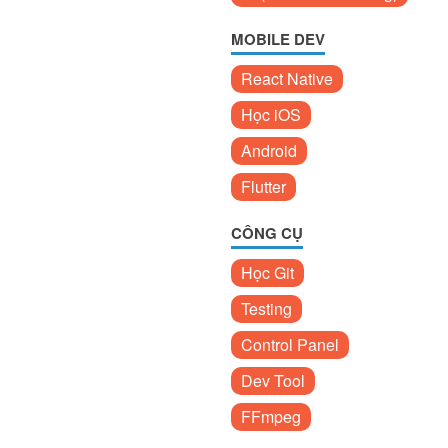
MOBILE DEV
React Native
Học iOS
Android
Flutter
CÔNG CỤ
Học Git
Testing
Control Panel
Dev Tool
FFmpeg