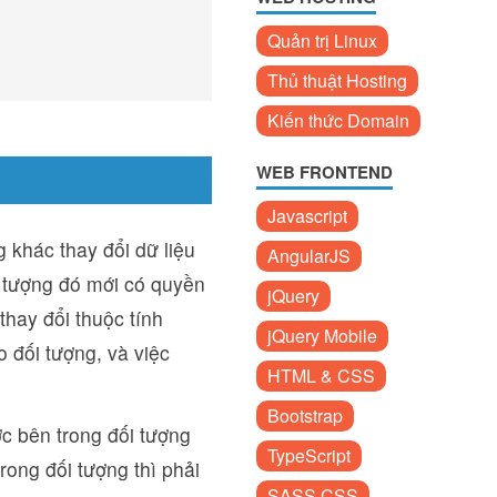
Quản trị Linux
Thủ thuật Hosting
Kiến thức Domain
WEB FRONTEND
Javascript
 khác thay đổi dữ liệu
AngularJS
i tượng đó mới có quyền
jQuery
thay đổi thuộc tính
jQuery Mobile
o đối tượng, và việc
HTML & CSS
Bootstrap
ợc bên trong đối tượng
TypeScript
rong đối tượng thì phải
SASS CSS