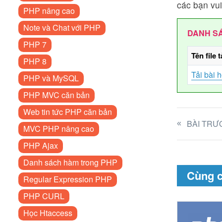
các bạn vui
PHP nâng cao
Note và Chat với PHP
DANH SÁ
PHP 7
Tên file t
PHP 8
Tải bài 
PHP và MySQL
PHP MVC căn bản
Web tin tức PHP căn bản
BÀI TRƯ
MVC PHP nâng cao
PHP Ajax
Danh sách hàm trong PHP
Cùng 
Regular Expression PHP
PHP CURL
Học Htaccess