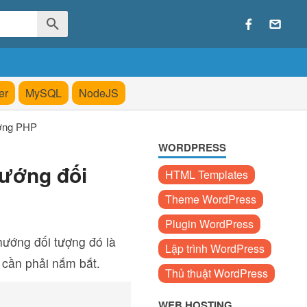
er
MySQL
NodeJS
tượng PHP
WORDPRESS
hướng đối
HTML Templates
Theme WordPress
Plugin WordPress
 hướng đối tượng đó là
Lập trình WordPress
a cần phải nắm bắt.
Thủ thuật WordPress
WEB HOSTING