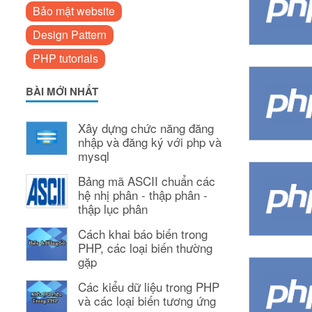
Bảo mật website
Design Pattern
PHP tutorials
BÀI MỚI NHẤT
Xây dựng chức năng đăng
nhập và đăng ký với php và
mysql
Bảng mã ASCII chuẩn các
hệ nhị phân - thập phân -
thập lục phân
Cách khai báo biến trong
PHP, các loại biến thường
gặp
Các kiểu dữ liệu trong PHP
và các loại biến tương ứng