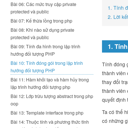
Bài 06: Các mức truy cập private
1. Tính đ
protected và public
2. Lời kế
Bài 07: Kế thừa lồng trong php
Bài 08: Khi nào sử dụng private
protected và public
1. Tính
Bài 09: Tính đa hình trong lập trình
hướng đối tượng PHP
Bài 10: Tính đóng gói trong lập trình
Tính đóng g
hướng đối tượng PHP
thành viên 
Bài 11: Hàm khỏi tạo và hàm hủy trong
thay đổi tr
lập trình hướng đối tượng php
thành viên 
Bài 12: Lớp trừu tượng abstract trong php
quyết định 
oop
Ta có thể h
Bài 13: Template interface trong php
có những gì
Bài 14: Thuộc tính và phương thức tĩnh