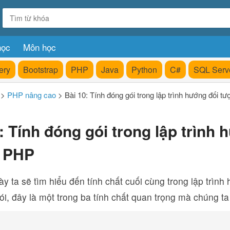
học
Môn học
ery
Bootstrap
PHP
Java
Python
C#
SQL Serv
>
PHP nâng cao
>
Bài 10: Tính đóng gói trong lập trình hướng đối 
: Tính đóng gói trong lập trình 
 PHP
ày ta sẽ tìm hiểu đến tính chất cuối cùng trong lập trình
ói, đây là một trong ba tính chất quan trọng mà chúng t