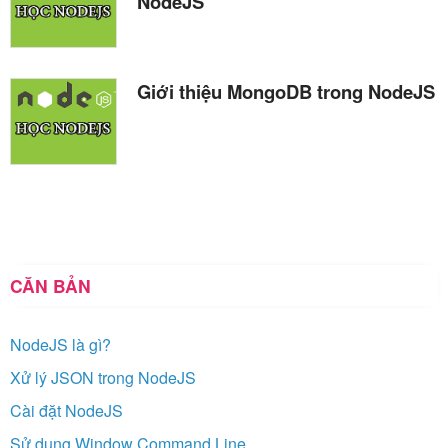
NodeJS
Giới thiệu MongoDB trong NodeJS
CĂN BẢN
NodeJS là gì?
Xử lý JSON trong NodeJS
Cài đặt NodeJS
Sử dụng Window Command Line