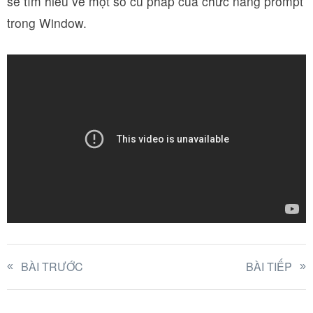
sẽ tìm hiểu về một số cú pháp của chức năng prompt
trong Window.
BÀI TRƯỚC
BÀI TIẾP