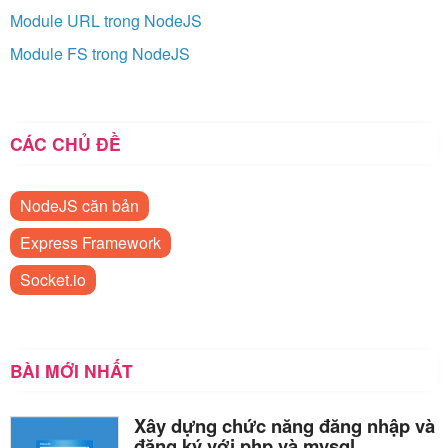
Module URL trong NodeJS
Module FS trong NodeJS
CÁC CHỦ ĐỀ
NodeJS căn bản
Express Framework
Socket.io
BÀI MỚI NHẤT
Xây dựng chức năng đăng nhập và
đăng ký với php và mysql