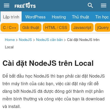
Lập trình
WordPress
Hosting
Thủ thuật
Tin học
C / C++
Giải thuật
HTML / CSS
Javascript
jQuery
Home
>
NodeJS
>
NodeJS căn bản
>
Cài đặt NodeJS trên
Local
Cài đặt NodeJS trên Local
Để bắt đầu học NodeJS thì bạn phải cài đặt NodeJS
trên máy tính của các bạn, việc cài đặt này rất dễ
dàng bởi NodeJS đã được đóng gói thành một phần
mềm bình thường và công việc của bạn là download
và install.