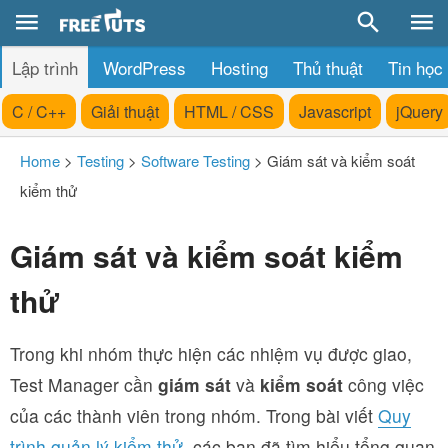
Lập trình
WordPress
Hosting
Thủ thuật
Tin học
C / C++
Giải thuật
HTML / CSS
Javascript
jQuery
Home
>
Testing
>
Software Testing
>
Giám sát và kiểm soát
kiểm thử
Giám sát và kiểm soát kiểm
thử
Trong khi nhóm thực hiện các nhiệm vụ được giao,
Test Manager cần
giám sát
và
kiểm soát
công việc
của các thành viên trong nhóm. Trong bài viết
Quy
trình quản lý kiểm thử
, các bạn đã tìm hiểu tổng quan