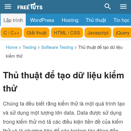
Lập trình
WordPress
Hosting
Thủ thuật
Tin học
C / C++
Giải thuật
HTML / CSS
Javascript
jQuery
Home
>
Testing
>
Software Testing
>
Thủ thuật để tạo dữ liệu
kiểm thử
Thủ thuật để tạo dữ liệu kiểm
thử
Chúng ta đều biết rằng kiểm thử là một quá trình tạo
và sử dụng một lượng lớn data. Data được sử dụng
trong kiểm thử mô tả các điều kiện tiền đề của kiểm
thử và là phương tiện để các testers tác động đến