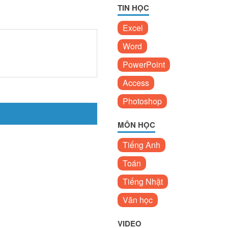
TIN HỌC
Excel
Word
PowerPoint
Access
Photoshop
MÔN HỌC
Tiếng Anh
Toán
Tiếng Nhật
Văn học
VIDEO