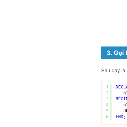
3. Gọi
Sau đây là 
1
DECL
2
n
3
BEGI
4
n
5
d
6
END
;