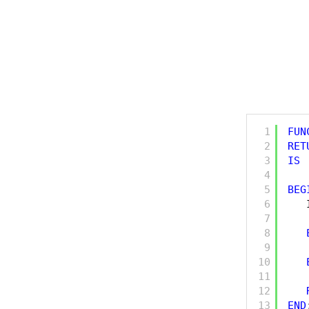
1
FUN
2
RET
3
IS
4
5
BEG
6
7
8
9
10
11
12
13
END