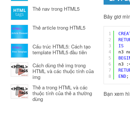
Thẻ nav trong HTML5
Bây giơ mìn
Thẻ article trong HTML5
1
CREA
2
RETU
Cấu trúc HTML5: Cách tạo
3
IS
template HTML5 đầu tiên
4
n3 n
5
BEGI
6
n3 :
Cách dùng thẻ img trong
HTML và các thuộc tính của
7
RETU
img
8
END
;
Thẻ a trong HTML và các
thuộc tính của thẻ a thường
Bạn xem hìn
dùng