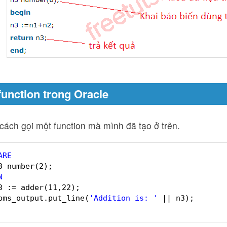
 function trong Oracle
cách gọi một function mà mình đã tạo ở trên.
ARE
3 number(2);    
N
3 := adder(11,22);    
bms_output.put_line(
'Addition is: '
|| n3);    