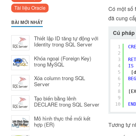
Tài liệu Oracle
Có một số 
đã cung cấ
BÀI MỚI NHẤT
Cú pháp
Thiết lập ID tăng tự động với
Identity trong SQL Server
1
CR
2
Khóa ngoại (Foreign Key)
3
RE
trong MySQL
4
IS
5
[
Xóa column trong SQL
6
BE
Server
7
8
[E
Tạo biến bằng lênh
9
DECLARE trong SQL Server
10
EN
Mô hình thực thể mối kết
hợp (ER)
Tương tự n