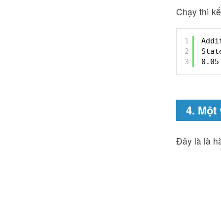
Chạy thì kế
1
Addi
2
Stat
3
0.05
4. Một
Đây là là h