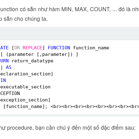
function có sẵn như hàm MIN, MAX, COUNT, ... đó là nh
p sẵn cho chúng ta.
EATE
[
OR
REPLACE
] 
FUNCTION
function_name  
[ (parameter [,parameter]) ]  
TURN
return_datatype  
| 
AS
declaration_section]  
GIN
executable_section  
XCEPTION  
exception_section]  
D
[function_name]; <br><br><br><br><br><br><br><br
hư procedure, bạn cần chú ý đến một số đặc điểm sau: