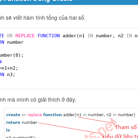
h sẽ viết hàm tính tổng của hai số.
TE
OR
REPLACE
FUNCTION
adder(n1 
IN
number, n2 
IN
n
RN
number    
umber(8);    
N
=n1+n2;    
RN
n3;    
h mà mình có giải thích ở đây.