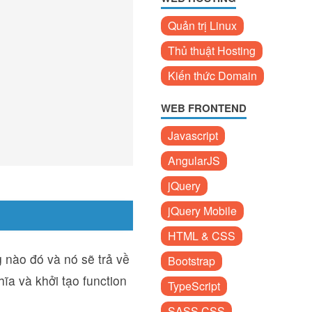
Quản trị Linux
Thủ thuật Hosting
Kiến thức Domain
WEB FRONTEND
Javascript
AngularJS
jQuery
jQuery Mobile
HTML & CSS
 nào đó và nó sẽ trả về
Bootstrap
ĩa và khởi tạo function
TypeScript
SASS CSS