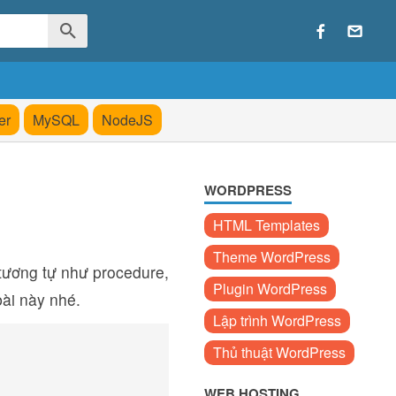
er
MySQL
NodeJS
WORDPRESS
HTML Templates
Theme WordPress
 tương tự như procedure,
Plugin WordPress
bài này nhé.
Lập trình WordPress
Thủ thuật WordPress
WEB HOSTING