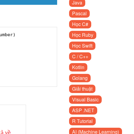
Java
Pascal
Học C#
Học Ruby
umber)    
Học Swift
C / C++
Kotlin
Golang
Giải thuật
Visual Basic
ASP .NET
R Tutorial
AI (Machine Learning)