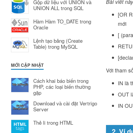
Bài viết này
Gộp dữ liệu với UNION và
UNION ALL trong SQL
[OR RE
Hàm Hàm TO_DATE trong
mới
Oracle
[ (par
Lệnh tạo bảng (Create
RETURN
Table) trong MySQL
[decla
MỚI CẬP NHẬT
Với tham số
Cách khai báo biến trong
IN là 
PHP, các loại biến thường
gặp
OUT l
Download và cài đặt Vertrigo
IN OU
Server
Thẻ li trong HTML
2. Ví 