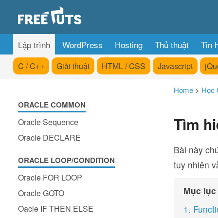
Lập trình
WordPress
Hosting
Thủ thuật
Tin 
C / C++
Giải thuật
HTML / CSS
Javascript
jQu
Home
>
Học 
ORACLE COMMON
Tìm hi
Oracle Sequence
Oracle DECLARE
Bài này chú
ORACLE LOOP/CONDITION
tuy nhiên v
Oracle FOR LOOP
Mục lục
Oracle GOTO
Oacle IF THEN ELSE
1. Funct