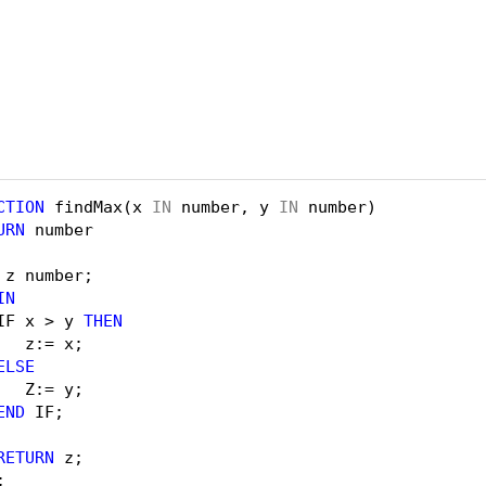
CTION
findMax(x 
IN
number, y 
IN
number)   
URN
number  
z number;  
IN
IF x > y 
THEN
z:= x;  
ELSE
Z:= y;  
END
IF;  
RETURN
z;  
;