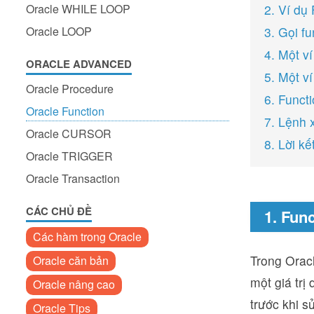
Oracle WHILE LOOP
2. Ví dụ
Oracle LOOP
3. Gọi fu
4. Một v
ORACLE ADVANCED
5. Một ví
Oracle Procedure
6. Funct
Oracle Function
7. Lệnh 
Oracle CURSOR
8. Lời kế
Oracle TRIGGER
Oracle Transaction
CÁC CHỦ ĐỀ
1. Fun
Các hàm trong Oracle
Trong Oracl
Oracle căn bản
một giá trị
Oracle nâng cao
trước khi s
Oracle Tips