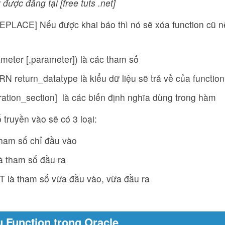
 được đăng tại [free tuts .net]
PLACE] Nếu được khai báo thì nó sẽ xóa function cũ nếu
ameter [,parameter]) là các tham số
 return_datatype là kiểu dữ liệu sẽ trả về của function
ration_section] là các biến định nghĩa dùng trong hàm
 truyền vào sẽ có 3 loại:
tham số chỉ đầu vào
à tham số đầu ra
T là tham số vừa đầu vào, vừa đầu ra
dụ Function trong Oracle