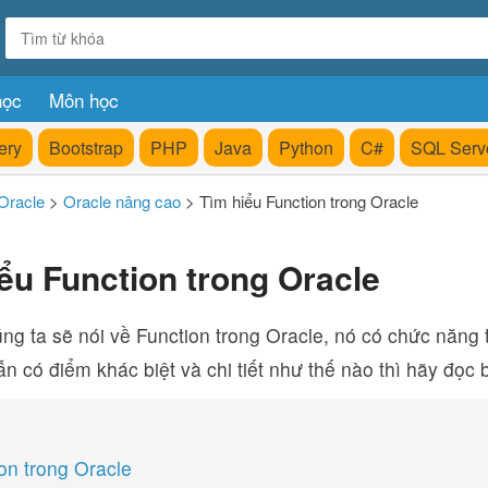
học
Môn học
ery
Bootstrap
PHP
Java
Python
C#
SQL Serv
Oracle
>
Oracle nâng cao
>
Tìm hiểu Function trong Oracle
ểu Function trong Oracle
ng ta sẽ nói về Function trong Oracle, nó có chức năng
ẫn có điểm khác biệt và chi tiết như thế nào thì hãy đọc 
ion trong Oracle