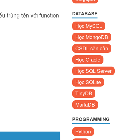
DATABASE
 trùng tên với function
Học MySQL
Học MongoDB
CSDL căn bản
Học Oracle
Học SQL Server
Học SQLite
TinyDB
MariaDB
PROGRAMMING
Python