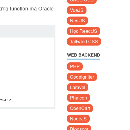
ững function mà Oracle
VueJS
NestJS
Học ReactJS
Tailwind CSS
WEB BACKEND
PHP
Codeigniter
Laravel
Phalcon
><br>
OpenCart
NodeJS
Blogspot