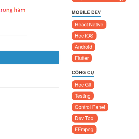
MOBILE DEV
React Native
Học iOS
Android
Flutter
CÔNG CỤ
Học Git
Testing
Control Panel
Dev Tool
FFmpeg