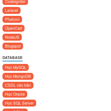
Codeigniter
Laravel
Phalcon
OpenCart
NodeJS
Blogspot
DATABASE
Học MySQL
Học MongoDB
CSDL căn bản
Học Oracle
Học SQL Server