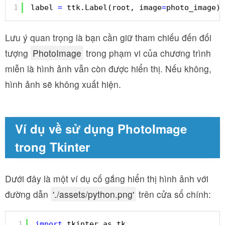
1
label 
=
ttk.Label(root, image
=
photo_image)
Lưu ý quan trọng là bạn cần giữ tham chiếu đến đối
tượng
PhotoImage
trong phạm vi của chương trình
miễn là hình ảnh vẫn còn được hiển thị. Nếu không,
hình ảnh sẽ không xuất hiện.
Ví dụ về sử dụng PhotoImage
trong Tkinter
Dưới đây là một ví dụ cố gắng hiển thị hình ảnh với
đường dẫn
'./assets/python.png'
trên cửa sổ chính:
1
import
tkinter as tk