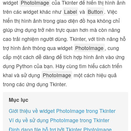
widget
PhotoImage
của Tkinter để hiển thị hình ảnh
trên các widget khác như
Label
và
Button
. Việc
hiển thị hình ảnh trong giao diện đồ họa không chỉ
giúp ứng dụng trở nên trực quan hơn mà còn nâng
cao trải nghiệm người dùng. Tkinter, với tính năng hỗ
trợ hình ảnh thông qua widget
PhotoImage
, cung
cấp một cách dễ dàng để tích hợp hình ảnh vào ứng
dụng Python của bạn. Hãy cùng tìm hiểu cách triển
khai và sử dụng
PhotoImage
một cách hiệu quả
trong các ứng dụng Tkinter.
Mục lục
Giới thiệu về widget PhotoImage trong Tkinter
Ví dụ về sử dụng PhotoImage trong Tkinter
Định dạng file hỗ trợ bởi Tkinter PhotoImage