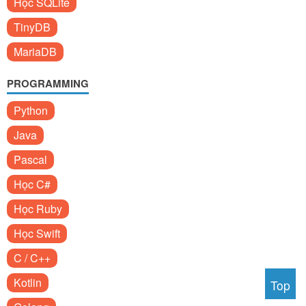
Học SQLite
TinyDB
MariaDB
PROGRAMMING
Python
Java
Pascal
Học C#
Học Ruby
Học Swift
C / C++
Kotlin
Top