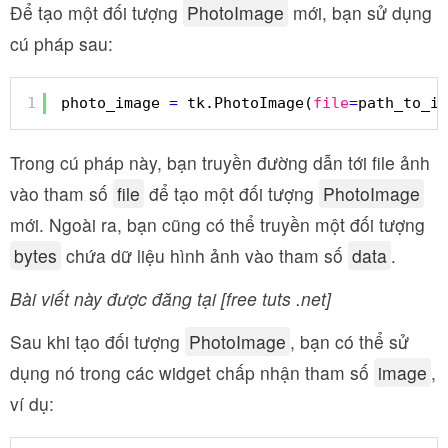
Để tạo một đối tượng
PhotoImage
mới, bạn sử dụng
cú pháp sau:
1
photo_image 
=
tk.PhotoImage(
file
=
path_to_im
Trong cú pháp này, bạn truyền đường dẫn tới file ảnh
vào tham số
file
để tạo một đối tượng
PhotoImage
mới. Ngoài ra, bạn cũng có thể truyền một đối tượng
bytes
chứa dữ liệu hình ảnh vào tham số
data
.
Bài viết này được đăng tại [free tuts .net]
Sau khi tạo đối tượng
PhotoImage
, bạn có thể sử
dụng nó trong các widget chấp nhận tham số
image
,
ví dụ: