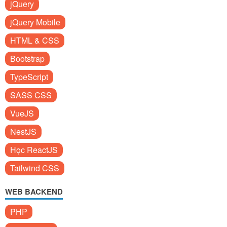
jQuery
jQuery Mobile
HTML & CSS
Bootstrap
TypeScript
SASS CSS
VueJS
NestJS
Học ReactJS
Tailwind CSS
WEB BACKEND
PHP