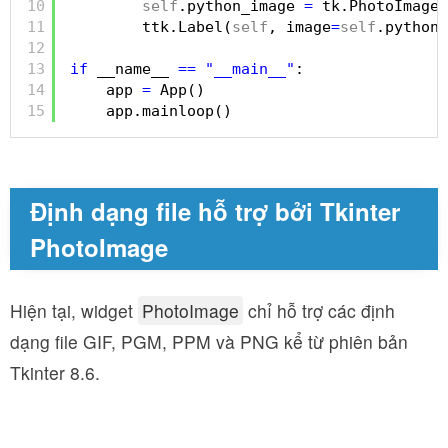
10
self
.python_image 
=
tk.PhotoImage(
11
ttk.Label(
self
, image
=
self
.python_
12
13
if
__name__ 
=
=
"__main__"
:
14
app 
=
App()
15
app.mainloop()
Định dạng file hỗ trợ bởi Tkinter
PhotoImage
Hiện tại, widget
PhotoImage
chỉ hỗ trợ các định
dạng file GIF, PGM, PPM và PNG kể từ phiên bản
Tkinter 8.6.