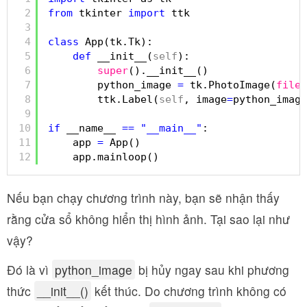
2
from
tkinter 
import
ttk
3
4
class
App(tk.Tk):
5
def
__init__(
self
):
6
super
().__init__()
7
python_image 
=
tk.PhotoImage(
file
=
8
ttk.Label(
self
, image
=
python_image
9
10
if
__name__ 
=
=
"__main__"
:
11
app 
=
App()
12
app.mainloop()
Nếu bạn chạy chương trình này, bạn sẽ nhận thấy
rằng cửa sổ không hiển thị hình ảnh. Tại sao lại như
vậy?
Đó là vì
python_image
bị hủy ngay sau khi phương
thức
__init__()
kết thúc. Do chương trình không có