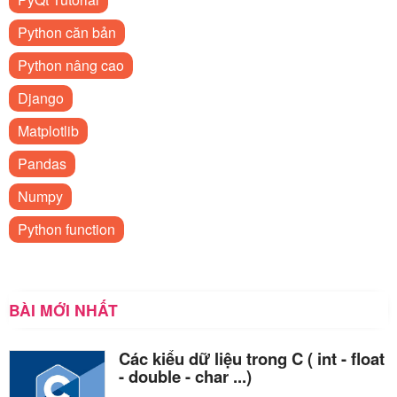
Python căn bản
Python nâng cao
Django
Matplotlib
Pandas
Numpy
Python function
BÀI MỚI NHẤT
Các kiểu dữ liệu trong C ( int - float
- double - char ...)