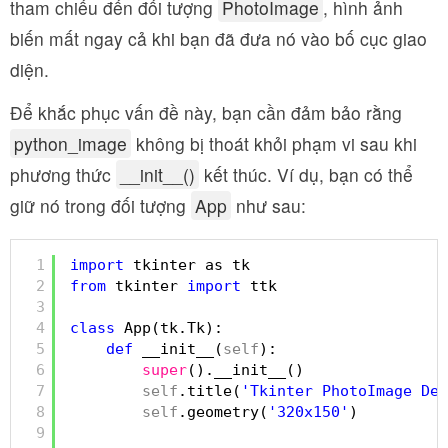
tham chiếu đến đối tượng
PhotoImage
, hình ảnh
biến mất ngay cả khi bạn đã đưa nó vào bố cục giao
diện.
Để khắc phục vấn đề này, bạn cần đảm bảo rằng
python_image
không bị thoát khỏi phạm vi sau khi
phương thức
__init__()
kết thúc. Ví dụ, bạn có thể
giữ nó trong đối tượng
App
như sau:
1
import
tkinter as tk
2
from
tkinter 
import
ttk
3
4
class
App(tk.Tk):
5
def
__init__(
self
):
6
super
().__init__()
7
self
.title(
'Tkinter PhotoImage Dem
8
self
.geometry(
'320x150'
)
9