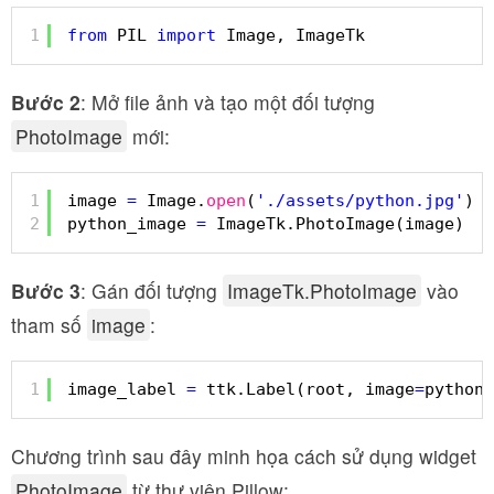
1
from
PIL 
import
Image, ImageTk
Bước 2
: Mở file ảnh và tạo một đối tượng
PhotoImage
mới:
1
image 
=
Image.
open
(
'./assets/python.jpg'
)
2
python_image 
=
ImageTk.PhotoImage(image)
Bước 3
: Gán đối tượng
ImageTk.PhotoImage
vào
tham số
image
:
1
image_label 
=
ttk.Label(root, image
=
python_
Chương trình sau đây minh họa cách sử dụng widget
PhotoImage
từ thư viện Pillow: