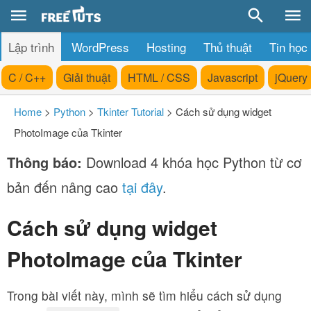
Lập trình
WordPress
Hosting
Thủ thuật
Tin học
C / C++
Giải thuật
HTML / CSS
Javascript
jQuery
Home
>
Python
>
Tkinter Tutorial
>
Cách sử dụng widget
PhotoImage của Tkinter
Thông báo:
Download 4 khóa học Python từ cơ
bản đến nâng cao
tại đây
.
Cách sử dụng widget
PhotoImage của Tkinter
Trong bài viết này, mình sẽ tìm hiểu cách sử dụng