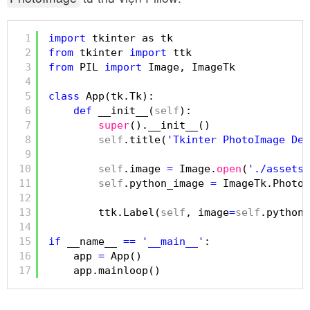
1
import
tkinter as tk
2
from
tkinter 
import
ttk
3
from
PIL 
import
Image, ImageTk
4
5
class
App(tk.Tk):
6
def
__init__(
self
):
7
super
().__init__()
8
self
.title(
'Tkinter PhotoImage Dem
9
10
self
.image 
=
Image.
open
(
'./assets/
11
self
.python_image 
=
ImageTk.PhotoI
12
13
ttk.Label(
self
, image
=
self
.python_
14
15
if
__name__ 
=
=
'__main__'
:
16
app 
=
App()
17
app.mainloop()