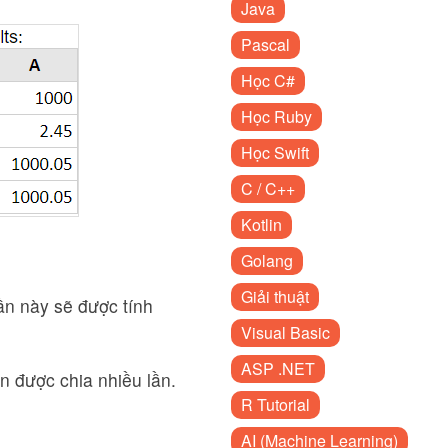
Java
Pascal
Học C#
Học Ruby
Học Swift
C / C++
Kotlin
Golang
Giải thuật
ần này sẽ được tính
Visual Basic
ASP .NET
 được chia nhiều lần.
R Tutorial
AI (Machine Learning)