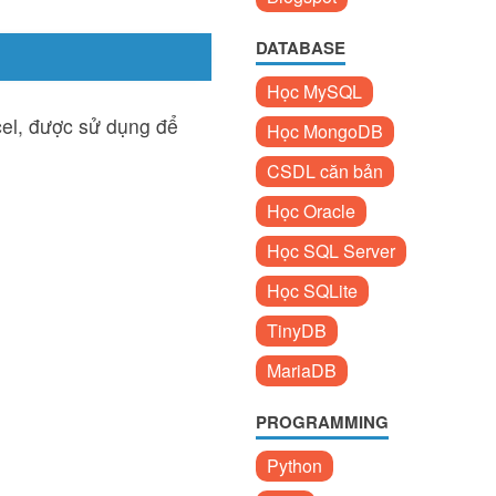
DATABASE
Học MySQL
el, được sử dụng để
Học MongoDB
CSDL căn bản
Học Oracle
Học SQL Server
Học SQLite
TinyDB
MariaDB
PROGRAMMING
Python