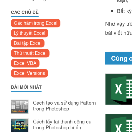
Bất kỳ
CÁC CHỦ ĐỀ
Các hàm trong Excel
Như vậy tr
bài viết hữ
Lý thuyết Excel
Bài tập Excel
Thủ thuật Excel
Cùng 
Excel VBA
Excel Versions
BÀI MỚI NHẤT
Cách tạo và sử dụng Pattern
trong Photoshop
Cách lấy lại thanh công cụ
trong Photoshop bị ẩn