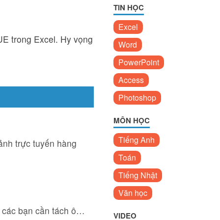
TIN HỌC
Excel
E trong Excel. Hy vọng
Word
PowerPoint
Access
Photoshop
MÔN HỌC
Tiếng Anh
 ảnh trực tuyến hàng
Toán
Tiếng Nhật
Văn học
úc các bạn cần tách ô…
VIDEO