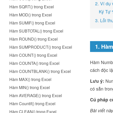
2. Ví d
Hàm SQRT() trong Excel
Ký Tự 
Hàm MOD() trong Excel
3. Lỗi t
Hàm SUMIF() trong Excel
Hàm SUBTOTAL() trong Excel
Hàm ROUND() trong Excel
1. Hàm
Hàm SUMPRODUCT() trong Excel
Hàm COUNT() trong Excel
Hàm Number
Hàm COUNTA() trong Excel
cách độc lập
Hàm COUNTBLANK() trong Excel
Hàm MAX() trong Excel
Lưu ý:
Num
Hàm MIN() trong Excel
có sẵn tron
Hàm AVERAGE() trong Excel
Cú pháp c
Hàm Countif() trong Excel
Bài viết này
Hàm CLEAN() trong Excel