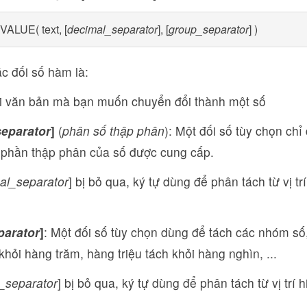
LUE( text, [
decimal_separator
], [
group_separator
] )
c đối số hàm là:
 văn bản mà bạn muốn chuyển đổi thành một số
eparator
]
(
phân số thập phân
): Một đối số tùy chọn ch
 phần thập phân của số được cung cấp.
al_separator
] bị bỏ qua, ký tự dùng để phân tách từ vị tr
parator
]
: Một đối số tùy chọn dùng để tách các nhóm s
khỏi hàng trăm, hàng triệu tách khỏi hàng nghìn, ...
_separator
] bị bỏ qua, ký tự dùng để phân tách từ vị trí 