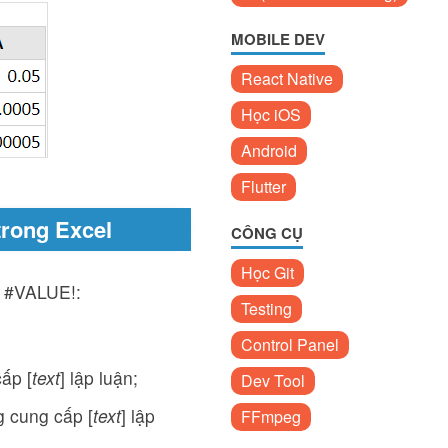
MOBILE DEV
React Native
Học iOS
Android
Flutter
trong Excel
CÔNG CỤ
Học Git
i #VALUE!:
Testing
Control Panel
cấp [
text
] lập luận;
Dev Tool
ng cung cấp [
text
] lập
FFmpeg