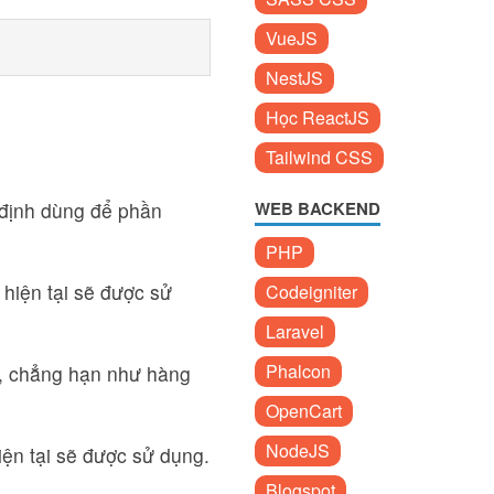
VueJS
NestJS
Học ReactJS
Tailwind CSS
ỉ định dùng để phần
WEB BACKEND
PHP
í hiện tại sẽ được sử
Codeigniter
Laravel
Phalcon
ố, chẳng hạn như hàng
OpenCart
NodeJS
hiện tại sẽ được sử dụng.
Blogspot