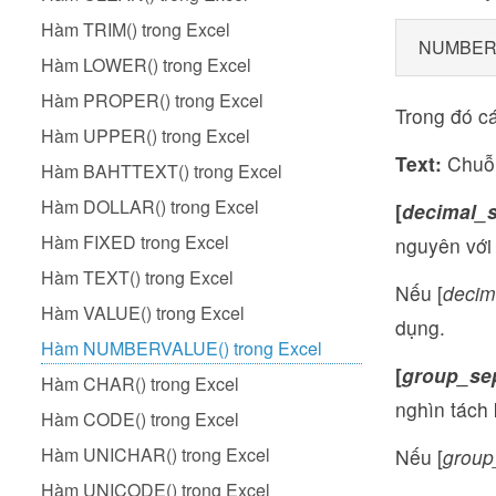
Hàm TRIM() trong Excel
NUMBERVA
Hàm LOWER() trong Excel
Hàm PROPER() trong Excel
Trong đó cá
Hàm UPPER() trong Excel
Text:
Chuỗi
Hàm BAHTTEXT() trong Excel
Hàm DOLLAR() trong Excel
[
decimal_s
Hàm FIXED trong Excel
nguyên với
Hàm TEXT() trong Excel
Nếu [
decim
Hàm VALUE() trong Excel
dụng.
Hàm NUMBERVALUE() trong Excel
[
group_se
Hàm CHAR() trong Excel
nghìn tách 
Hàm CODE() trong Excel
Hàm UNICHAR() trong Excel
Nếu [
group
Hàm UNICODE() trong Excel