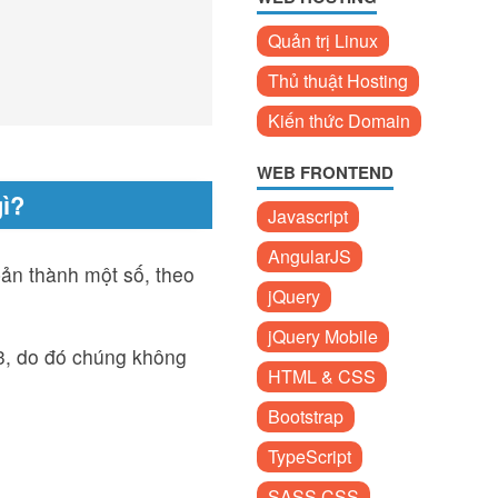
Quản trị Linux
Thủ thuật Hosting
Kiến thức Domain
WEB FRONTEND
ì?
Javascript
AngularJS
ản thành một số, theo
jQuery
jQuery Mobile
3, do đó chúng không
HTML & CSS
Bootstrap
TypeScript
SASS CSS