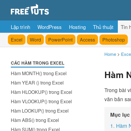
Lập trình
WordPress
Hosting
Thủ thuật
Tin 
Excel
Word
PowerPoint
Access
Photoshop
Home
>
Exce
CÁC HÀM TRONG EXCEL
Hàm N
Hàm MONTH() trong Excel
Hàm YEAR () trong Excel
Trong bài 
Hàm HLOOKUP() trong Excel
văn bản sa
Hàm VLOOKUP() trong Excel
Hàm LOOKUP() trong Excel
Mục lục
Hàm ABS() trong Excel
1. Hàm 
Hàm SUM() trong Excel